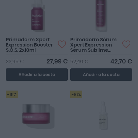
Primaderm Xpert
Primaderm Sérum
Expression Booster
Xpert Expression
S.O.S. 2x10ml
Serum Sublime
50ml
27,99 €
42,70 €
33,95 €
52,40 €
Añadir a la cesta
Añadir a la cesta
-16%
-16%