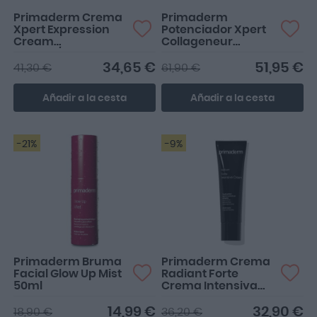
Primaderm Crema
Primaderm
Xpert Expression
Potenciador Xpert
Cream
Collageneur
Normal/Seca 50ml
Booster 2x10ml
34,65 €
51,95 €
41,30 €
61,90 €
Añadir a la cesta
Añadir a la cesta
-21%
-9%
Primaderm Bruma
Primaderm Crema
Facial Glow Up Mist
Radiant Forte
50ml
Crema Intensiva
50ml
14,99 €
32,90 €
18,90 €
36,20 €