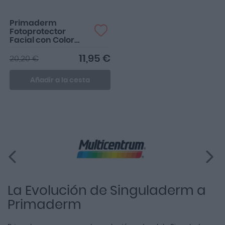
Primaderm
Fotoprotector
Facial con Color
Natural Xpertsun
Urban SPF50+ 50ml
11,95 €
20,20 €
Tono Claro
Añadir a la cesta
La Evolución de Singuladerm a
Primaderm