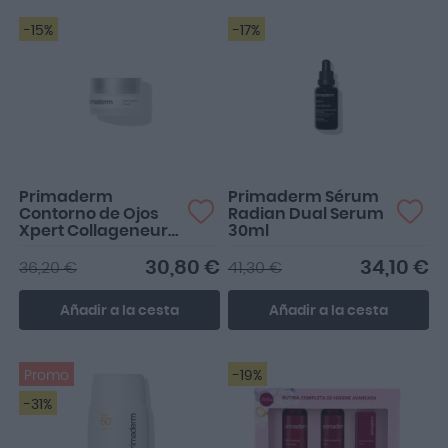
-15%
-17%
Primaderm
Primaderm Sérum
Contorno de Ojos
Radian Dual Serum
Xpert Collageneur
30ml
15ml
30,80 €
34,10 €
36,20 €
41,30 €
Añadir a la cesta
Añadir a la cesta
Promo
-19%
-31%