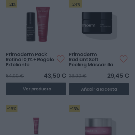
-21%
-24%
Primaderm Pack
Primaderm
Retinal 0,1% + Regalo
Radiant Soft
Exfoliante
Peeling Mascarilla
50ml
43,50 €
29,45 €
54,90 €
38,90 €
Ver producto
Añadir a la cesta
-16%
-13%