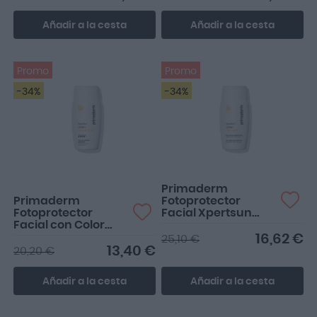
Añadir a la cesta
Añadir a la cesta
Promo
Promo
-34%
-34%
Deja un color natural y sin
brillos
Primaderm
Primaderm
Fotoprotector
Fotoprotector
Facial Xpertsun
Facial con Color
Urban Advanced
Xpertsun Urban
Textura Rica
16,62 €
25,10 €
SPF50+ Natural
SPF50+ 50ml
13,40 €
20,20 €
Color - High
Intensity 50ml
Añadir a la cesta
Añadir a la cesta