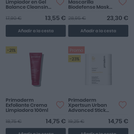
Limpiador en Gel
Mascarilla
Balance Cleansing
Biodefense Mask
Gel 200ml
50ml
13,55 €
23,30 €
17,90 €
28,95 €
Añadir a la cesta
Añadir a la cesta
-21%
Promo
-23%
Primaderm
Primaderm
Exfoliante Crema
Xpertsun Urban
Limpiadora 100ml
Advanced Stick
SPF50+ 10g
14,75 €
14,75 €
18,75 €
19,25 €