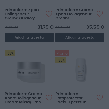
Primaderm Xpert
Primaderm Crema
Collageneur
Xpert Collageneur
Crema Cuello y
Cream
Escote 50ml
Normal/Seca 50ml
31,75 €
35,55 €
41,30 €
46,30 €
Añadir a la cesta
Añadir a la cesta
-23%
Promo
-35%
Primaderm Crema
Primaderm
Xpert Collageneur
Fotoprotector
Cream Mixta/Grasa
Facial Xpertsun
50ml
Urban Advanced