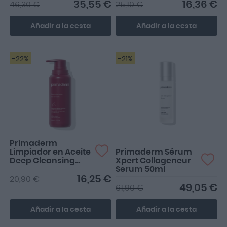
Textura Ligera
35,55 €
16,36 €
46,30 €
25,10 €
SPF50+ 50ml
Añadir a la cesta
Añadir a la cesta
-22%
-21%
Llevo tan solo una
semana de uso, siento
que es pronto para dar
una op...
Primaderm
Limpiador en Aceite
Primaderm Sérum
Deep Cleansing
Xpert Collageneur
Oil-to-Milk 200ml
Serum 50ml
16,25 €
20,90 €
49,05 €
61,90 €
Añadir a la cesta
Añadir a la cesta