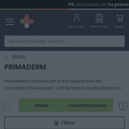
5%
descuento en
tu primer pedi
Ir
al
contenido
Mi Cuenta
Carrito
Puntos Vivo
Alternative to Doofinder Ecommerce Search
Brands
PRIMADERM
Primaderm innovación y transparencia en
Cosmética Molecular, combinando la excelencia en
productos y fórmulas con resultados visibles.
Primaderm es la marca experta en péptidos.
Belleza
Cosmética coreana
Filtrar