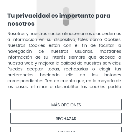
Artelac
Arturo Alba
Tu privacidad es importante para
nosotros
Aspirina
Nosotros y nuestros socios almacenamos o accedemos
Audimer
a información en su dispositivo, tales como Cookies.
Audispray
Nuestras Cookies están con el fin de facilitar la
navegación de nuestros usuarios, mostrarles
Ausonia
información de su interés siempre que acceda a
nuestra web y mejorar la calidad de nuestros servicios.
Avene
Puedes aceptar todas, rechazarlas o elegir tus
Avent
preferencias haciendo clic en los botones
Pago seguro
correspondientes. Ten en cuenta que, en la mayoría de
Avizor
los casos, eliminar o deshabilitar las cookies podría
afectar a la funcionalidad de nuestro Sitio Web y limitar
Baby Isdin
el acceso a ciertas áreas o servicios ofrecidos a través
Aviso
Redes
Configurar
Bach
del mismo. Para modificar tus preferencias haz clic en la
MÁS OPCIONES
Privacidad
Cookies
legal
sociales
cookies
opción Configuración de cookies de nuestro pie de
Bactil
página. Puedes obtener más información en nuestra
© 2026 Farmacias Vivo. Todos los derechos reservados
RECHAZAR
política de cookies
Bactinel