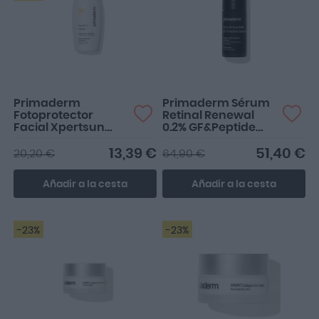
Me encanta esta crema
Buenisimo
tanto natural para el
verano como con color
para...
Primaderm
Primaderm Sérum
Fotoprotector
Retinal Renewal
Facial Xpertsun
0.2% GF&Peptide
Urban SPF50+ 50ml
Serum 30ml
13,39 €
51,40 €
20,20 €
64,90 €
Añadir a la cesta
Añadir a la cesta
-23%
-23%