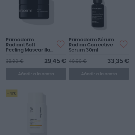
Primaderm
Primaderm Sérum
Radiant Soft
Radian Corrective
Peeling Mascarilla
Serum 30ml
50ml
29,45 €
33,35 €
38,90 €
40,90 €
Añadir a la cesta
Añadir a la cesta
-41%
Me encanta su textura y el
color que queda.