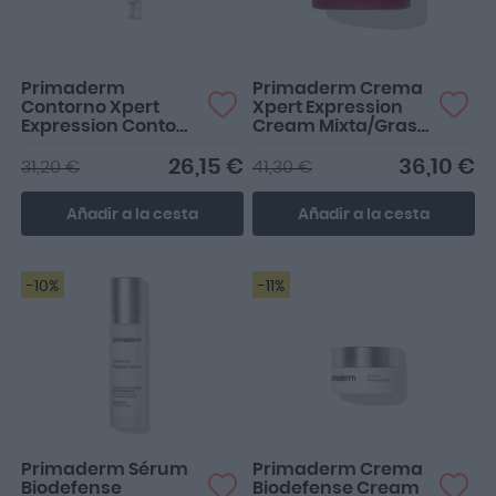
Primaderm
Primaderm Crema
Contorno Xpert
Xpert Expression
Expression Contour
Cream Mixta/Grasa
15ml
50ml
26,15 €
36,10 €
31,20 €
41,30 €
Añadir a la cesta
Añadir a la cesta
-10%
-11%
Primaderm Sérum
Primaderm Crema
Biodefense
Biodefense Cream