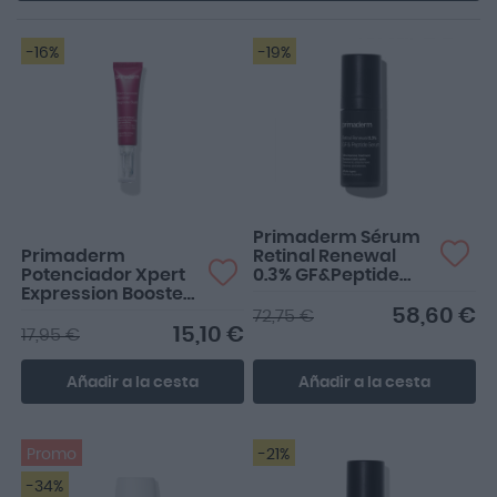
-16%
-19%
Hidrata mucho los labios y
las arrugas se atenúan un
poquito.Un excel...
Primaderm Sérum
Primaderm
Retinal Renewal
Potenciador Xpert
0.3% GF&Peptide
Expression Booster
Serum 30ml
Peptide Balm 10ml
58,60 €
72,75 €
15,10 €
17,95 €
Añadir a la cesta
Añadir a la cesta
Promo
-21%
-34%