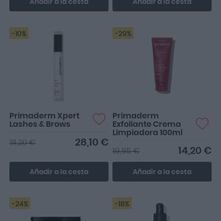
Añadir a la cesta
Añadir a la cesta
-10%
-29%
Primaderm Xpert
Primaderm
Lashes & Brows
Exfoliante Crema
Limpiadora 100ml
28,10 €
31,20 €
14,20 €
19,95 €
Añadir a la cesta
Añadir a la cesta
-24%
-18%