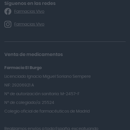
Algasiv
Síguenos en las redes
Farmacias Vivo
Alka Self
Allergan
Farmacias Vivo
Allevyn Classic
Almax
Almirall
Venta de medicamentos
Almiron
Farmacia El Burgo
Aloclair
Licenciado Ignacio Miguel Soriano Sempere
Alter Lab
NIF: 29206921 A
Alvarez Gómez
Nº de autorización sanitaria: M-2457-F
Alvita
Nº de colegiado/a: 25524
Amifar
Colegio oficial de farmacéuticos de Madrid
Amukina
Realizamos envíos a toda España, exceptuando
Ana María Lajusticia