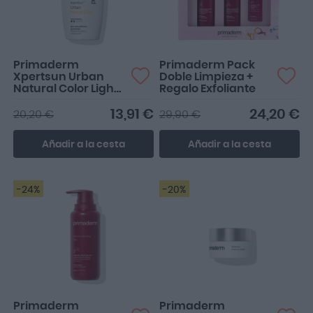
Primaderm
Primaderm Pack
Xpertsun Urban
Doble Limpieza +
Natural Color Light
Regalo Exfoliante
Intensity SPF50+
50ml
13,91 €
24,20 €
20,20 €
29,90 €
Añadir a la cesta
Añadir a la cesta
-24%
-20%
Primaderm
Primaderm