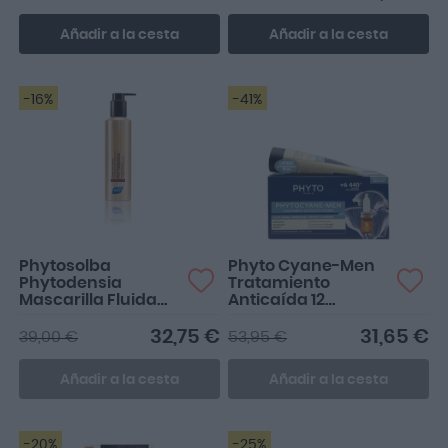
Añadir a la cesta
Añadir a la cesta
-16%
-41%
Phytosolba
Phyto Cyane-Men
Phytodensia
Tratamiento
Mascarilla Fluida
Anticaída 12
Rellenadora 175ml
Ampollas +
Champú Anticaída
32,75 €
31,65 €
39,00 €
53,95 €
100ml de Regalo
Añadir a la cesta
Añadir a la cesta
-20%
-25%