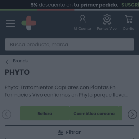
5%
descuento en
tu primer pedido.
SUSCRÍBETE
Ir
al
contenido
Mi Cuenta
Carrito
Puntos Vivo
Alternative to Doofinder Ecommerce Search
Brands
PHYTO
Phyto: Tratamientos Capilares con Plantas En
Farmacias Vivo confiamos en Phyto porque lleva
más de 50 años desarrollando tratamientos
capilares inspirados en el poder de las plantas. La
Belleza
Cosmética coreana
marca francesa fue pionera en trasladar los
beneficios de los extractos vegetales al cuidado del
cabello, creando fórmulas que respetan tanto la
Filtrar