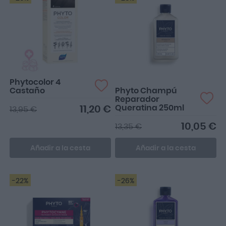
Mi pelo está mucho mejor
desde que lo utilizo 🤩
Phytocolor 4
Castaño
Phyto Champú
Reparador
Queratina 250ml
11,20 €
13,95 €
10,05 €
13,35 €
Añadir a la cesta
Añadir a la cesta
-22%
-26%