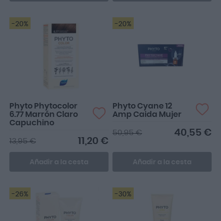
-20%
-20%
Phyto Phytocolor
Phyto Cyane 12
6.77 Marrón Claro
Amp Caida Mujer
Capuchino
40,55 €
50,95 €
11,20 €
13,95 €
Añadir a la cesta
Añadir a la cesta
-26%
-30%