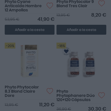
Phyto Cyane
Phyto Phytocolor 9
Anticaída Hombre
Blond Tres Clair
12 Ampollas
8,20 €
13,95 €
41,90 €
53,95 €
Añadir a la cesta
Añadir a la cesta
-20%
-18%
Cápsulas para cabello y
uñas. No son milagrosas
pero hacen un buen e...
Phyto Phytocolor
8.3 Blond Claire
Phyto
Dore
Phytophanere Dúo
120+120 Cápsulas
11,20 €
13,95 €
30,30 €
36,90 €