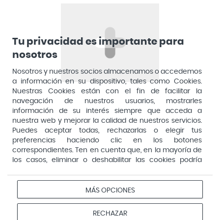
Arnidol
Artelac
Arturo Alba
Tu privacidad es importante para
nosotros
Aspirina
Nosotros y nuestros socios almacenamos o accedemos
Audimer
a información en su dispositivo, tales como Cookies.
Audispray
Nuestras Cookies están con el fin de facilitar la
navegación de nuestros usuarios, mostrarles
Ausonia
información de su interés siempre que acceda a
nuestra web y mejorar la calidad de nuestros servicios.
Avene
Puedes aceptar todas, rechazarlas o elegir tus
Avent
preferencias haciendo clic en los botones
Pago seguro
correspondientes. Ten en cuenta que, en la mayoría de
Avizor
los casos, eliminar o deshabilitar las cookies podría
afectar a la funcionalidad de nuestro Sitio Web y limitar
Baby Isdin
el acceso a ciertas áreas o servicios ofrecidos a través
Aviso
Redes
Configurar
Bach
del mismo. Para modificar tus preferencias haz clic en la
MÁS OPCIONES
Privacidad
Cookies
legal
sociales
cookies
opción Configuración de cookies de nuestro pie de
Bactil
página. Puedes obtener más información en nuestra
© 2026 Farmacias Vivo. Todos los derechos reservados
RECHAZAR
política de cookies