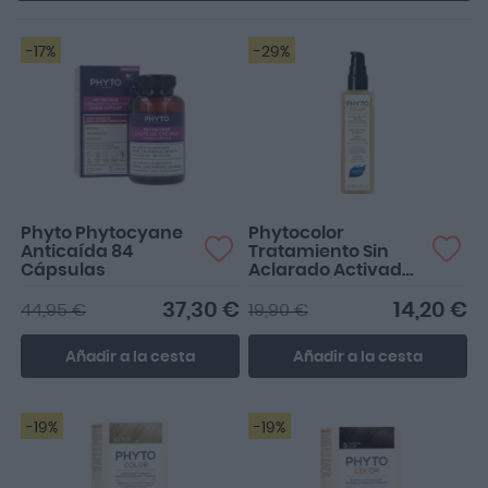
fibra capilar como el cuero cabelludo.
-17%
-29%
Phyto Phytocyane
Phytocolor
Anticaída 84
Tratamiento Sin
Cápsulas
Aclarado Activador
Del Brillo 150ml
37,30 €
14,20 €
44,95 €
19,90 €
Añadir a la cesta
Añadir a la cesta
-19%
-19%