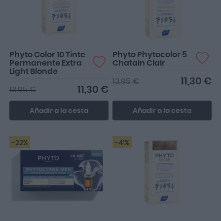
Phyto Color 10 Tinte
Phyto Phytocolor 5
Permanente Extra
Chatain Clair
Light Blonde
11,30 €
13,95 €
11,30 €
13,95 €
Añadir a la cesta
Añadir a la cesta
-22%
-41%