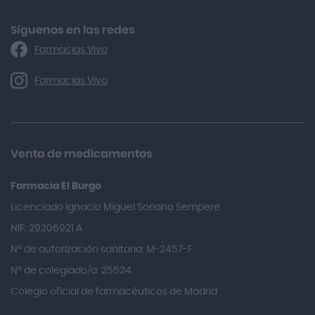
Alforex
Algasiv
Síguenos en las redes
Farmacias Vivo
Alka Self
Allergan
Farmacias Vivo
Allevyn Classic
Almax
Almirall
Venta de medicamentos
Almiron
Farmacia El Burgo
Aloclair
Licenciado Ignacio Miguel Soriano Sempere
Alter Lab
NIF: 29206921 A
Alvarez Gómez
Nº de autorización sanitaria: M-2457-F
Alvita
Nº de colegiado/a: 25524
Amifar
Colegio oficial de farmacéuticos de Madrid
Amukina