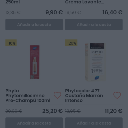
250ml
Crema Lavante
Para Cabellos
Teñidos 75ml
9,90 €
16,40 €
13,35 €
19,50 €
Añadir a la cesta
Añadir a la cesta
-16%
-20%
Phyto
Phytocolor 4.77
Phytomillesimne
Castaño Marrón
Pre-Champú 100ml
Intenso
25,20 €
11,20 €
30,00 €
13,95 €
Añadir a la cesta
Añadir a la cesta