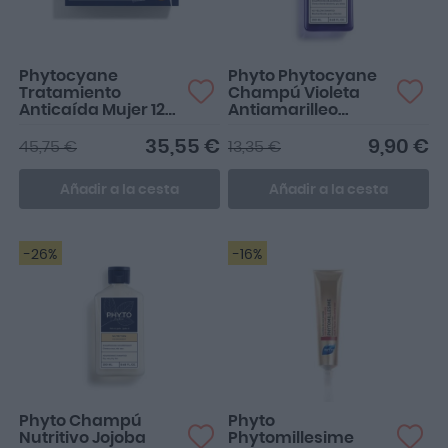
Phytocyane
Phyto Phytocyane
Tratamiento
Champú Violeta
Anticaída Mujer 12
Antiamarilleo
ampollas 5ml
250ml
35,55 €
9,90 €
45,75 €
13,35 €
Añadir a la cesta
Añadir a la cesta
-26%
-16%
Phyto Champú
Phyto
Nutritivo Jojoba
Phytomillesime