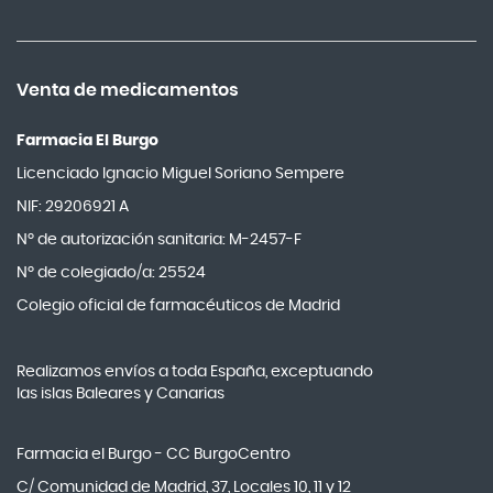
Allevyn Classic
Almax
Almirall
Venta de medicamentos
Almiron
Farmacia El Burgo
Aloclair
Licenciado Ignacio Miguel Soriano Sempere
Alter Lab
NIF: 29206921 A
Alvarez Gómez
Nº de autorización sanitaria: M-2457-F
Alvita
Nº de colegiado/a: 25524
Amifar
Colegio oficial de farmacéuticos de Madrid
Amukina
Realizamos envíos a toda España, exceptuando
Ana María Lajusticia
las islas Baleares y Canarias
Anbio
Andina
Farmacia el Burgo - CC BurgoCentro
Angelini
C/ Comunidad de Madrid, 37, Locales 10, 11 y 12