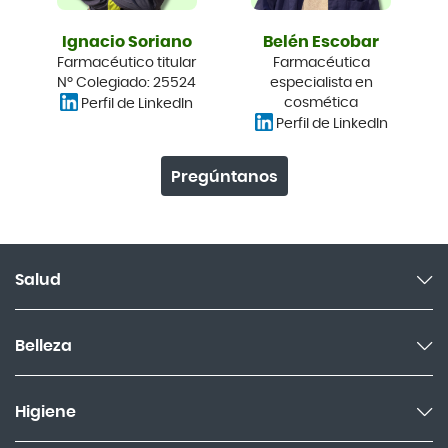
Ignacio Soriano
Belén Escobar
Farmacéutico titular
Farmacéutica
Nº Colegiado: 25524
especialista en
cosmética
Perfil de LinkedIn
Perfil de LinkedIn
Pregúntanos
Salud
Garganta y resfriado
Belleza
Cuidado muscular y articular
Facial
Higiene
Salud del sueño y sistema nervioso
Cabello