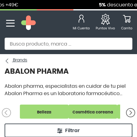
 +49€
5%
descuento en
Ir
al
contenido
Mi Cuenta
Carrito
Puntos Vivo
Alternative to Doofinder Ecommerce Search
Brands
ABALON PHARMA
Abalon pharma, especialistas en cuidar de tu piel
Abalon Pharma es un laboratorio farmacéutico
especializado y focalizado en el cuidado de la piel.
Este laboratorio es especialista en tratamientos,
Belleza
Cosmética coreana
sobre todo, de los pies y de la delicada piel de
personas diabéticas.
Filtrar