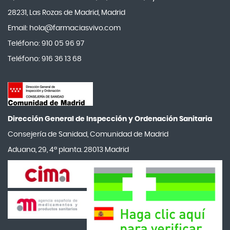
Angileptol
28231, Las Rozas de Madrid, Madrid
Email:
hola@farmaciasvivo.com
Anotaciones Farmacéuticas
Teléfono: 910 05 96 97
Antidol
Teléfono: 916 36 13 68
Apiserum
Apivita
Aposan
Aquilea
Dirección General de Inspección y Ordenación Sanitaria​
Arafarma
Consejería de Sanidad, Comunidad de Madrid
Aduana, 29, 4ª planta. 28013 Madrid
Arkopharma
Arnidol
Artelac
Arturo Alba
Tu privacidad es importante para
nosotros
Aspirina