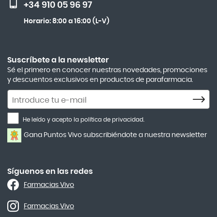
+34 910 05 96 97
Actron
Lactibiane Microbiota Atb 10 Cápsulas
Horario: 8:00 a 16:00 (L-V)
Adamed
Multicentrum Hombre 50+ 90 Comprimidos + 30 Gratis
Adolfo Dominguez
Aero Red
Suscríbete a la newsletter
Sé el primero en conocer nuestras novedades, promociones
After Bite
y descuentos exclusivos en productos de parafarmacia.
Agiolax
Suscríbete
a
Air Lift
la
He leído y acepto la política de privacidad.
Airbiotic
newsletter
Gana Puntos Vivo subscribiéndote a nuestra newsletter
Alfasigma
Alforex
Algasiv
Síguenos en las redes
Farmacias Vivo
Alka Self
Allergan
Farmacias Vivo