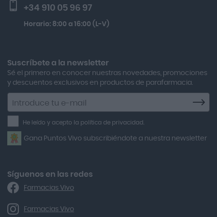
+34 910 05 96 97
Actron
Kobho Glp 30 Viales + 90 Cápsulas
Horario: 8:00 a 16:00 (L-V)
Adamed
Boiron Magnesium Duo Noche 30 Cápsulas
Adolfo Dominguez
Aero Red
Suscríbete a la newsletter
Sé el primero en conocer nuestras novedades, promociones
After Bite
y descuentos exclusivos en productos de parafarmacia.
Agiolax
Suscríbete
a
Air Lift
la
He leído y acepto la política de privacidad.
Airbiotic
newsletter
Gana Puntos Vivo subscribiéndote a nuestra newsletter
Alfasigma
Alforex
Algasiv
Síguenos en las redes
Farmacias Vivo
Alka Self
Allergan
Farmacias Vivo