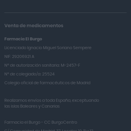
Allevyn Classic
Almax
Almirall
Venta de medicamentos
Almiron
Farmacia El Burgo
Aloclair
Licenciado Ignacio Miguel Soriano Sempere
Alter Lab
NIF: 29206921 A
Alvarez Gómez
Nº de autorización sanitaria: M-2457-F
Alvita
Nº de colegiado/a: 25524
Amifar
Colegio oficial de farmacéuticos de Madrid
Amukina
Realizamos envíos a toda España, exceptuando
Ana María Lajusticia
las islas Baleares y Canarias
Anbio
Andina
Farmacia el Burgo - CC BurgoCentro
Angelini