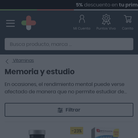
5%
descuento en
tu primer p
Ir
al
contenido
Mi Cuenta
Carrito
Puntos Vivo
Alternative to Doofinder Ecommerce Search
Vitaminas
Memoria y estudio
En ocasiones, el rendimiento mental puede verse
afectado de manera que no permite estudiar de
una manera normal o influir negativamente en la
memoria. El ritmo acelerado de la vida actual
Filtrar
requiere de un mayor rendimiento en las
actividades que realizamos en el día a día. Desde
mantener nuestra agudeza mental hasta cuidar la
-23%
memoria o la propia capacidad de concentración.