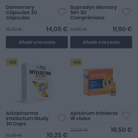
Dememory
Supradyn Memory
Cápsulas 30
50+ 30
Cápsulas
Comprimidos
14,05 €
11,90 €
18,70 €
14,95 €
Añadir a la cesta
Añadir a la cesta
-16%
-14%
Arkopharma
Apisérum Intelecto
Intelectum Study
18 viales
30 Caps
19,50 €
22,60 €
10,25 €
12,25 €