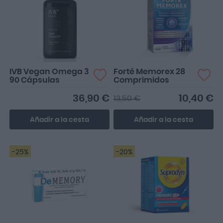
Por suerte, en Farmacias Vivo puedes encontrar
diferentes complementos alimenticios formulados
con vitaminas y minerales diseñados para cuidar
de la función cognitiva y que contribuyen a su
funcionamiento normal.
IVB Vegan Omega 3
Forté Memorex 28
90 Cápsulas
Comprimidos
36,90 €
10,40 €
13,50 €
Añadir a la cesta
Añadir a la cesta
-25%
-20%