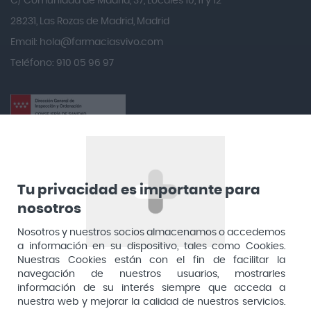
C/ Comunidad de Madrid, 37, Locales 10, 11 y 12
Angileptol
28231, Las Rozas de Madrid, Madrid
Email:
hola@farmaciasvivo.com
Anotaciones Farmacéuticas
Teléfono: 910 05 96 97
Antidol
Apiserum
Apivita
Aposan
Dirección General de Inspección y Ordenación Sanitaria​
Aquilea
Consejería de Sanidad, Comunidad de Madrid
Arafarma
Aduana, 29, 4ª planta. 28013 Madrid
Tu privacidad es importante para
Arkopharma
nosotros
Arnidol
Nosotros y nuestros socios almacenamos o accedemos
a información en su dispositivo, tales como Cookies.
Artelac
Nuestras Cookies están con el fin de facilitar la
navegación de nuestros usuarios, mostrarles
Arturo Alba
información de su interés siempre que acceda a
Aspirina
nuestra web y mejorar la calidad de nuestros servicios.