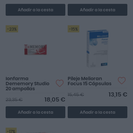
Añadir a la cesta
Añadir a la cesta
-23%
-15%
Ionfarma
Pileje Melioran
Dememory Studio
Focus 15 Cápsulas
20 ampollas
13,15 €
15,45 €
18,05 €
23,35 €
Añadir a la cesta
Añadir a la cesta
-17%