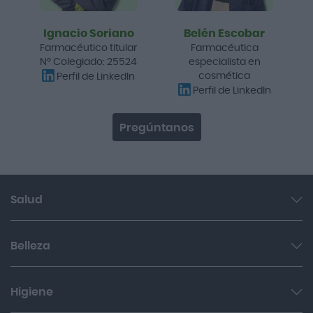
Ignacio Soriano
Belén Escobar
Farmacéutico titular
Farmacéutica
Nº Colegiado: 25524
especialista en
cosmética
Perfil de LinkedIn
Perfil de LinkedIn
Pregúntanos
Salud
Garganta y resfriado
Belleza
Cuidado muscular y articular
Facial
Higiene
Salud del sueño y sistema nervioso
Cabello