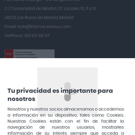
Angelini
C/ Comunidad de Madrid, 37, Locales 10, 11 y 12
Angileptol
28231, Las Rozas de Madrid, Madrid
Email:
hola@farmaciasvivo.com
Anotaciones Farmacéuticas
Teléfono: 910 05 96 97
Antidol
Apiserum
Apivita
Aposan
Dirección General de Inspección y Ordenación Sanitaria​
Aquilea
Consejería de Sanidad, Comunidad de Madrid
Arafarma
Aduana, 29, 4ª planta. 28013 Madrid
Tu privacidad es importante para
Arkopharma
nosotros
Arnidol
Nosotros y nuestros socios almacenamos o accedemos
a información en su dispositivo, tales como Cookies.
Artelac
Nuestras Cookies están con el fin de facilitar la
navegación de nuestros usuarios, mostrarles
Arturo Alba
información de su interés siempre que acceda a