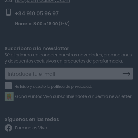
hola@farmaciasvivo.com
Activa Lentes
Preguntas frecuentes
Lactibiane Microbiota Atb 10 Cápsulas
+34 910 05 96 97
Actron
Kobho Glp 30 Viales + 90 Cápsulas
Horario: 8:00 a 16:00 (L-V)
Adamed
Boiron Magnesium Duo Noche 30 Cápsulas
Adolfo Dominguez
Aero Red
Suscríbete a la newsletter
Sé el primero en conocer nuestras novedades, promociones
After Bite
y descuentos exclusivos en productos de parafarmacia.
Agiolax
Suscríbete
a
Air Lift
la
He leído y acepto la política de privacidad.
Airbiotic
newsletter
Gana Puntos Vivo subscribiéndote a nuestra newsletter
Alfasigma
Alforex
Algasiv
Síguenos en las redes
Farmacias Vivo
Alka Self