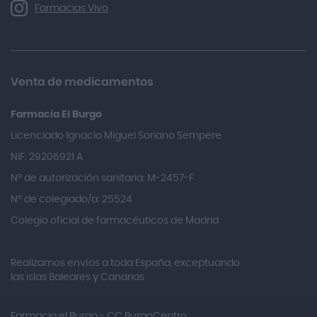
Allergan
Farmacias Vivo
Allevyn Classic
Almax
Almirall
Venta de medicamentos
Almiron
Farmacia El Burgo
Aloclair
Licenciado Ignacio Miguel Soriano Sempere
Alter Lab
NIF: 29206921 A
Alvarez Gómez
Nº de autorización sanitaria: M-2457-F
Alvita
Nº de colegiado/a: 25524
Amifar
Colegio oficial de farmacéuticos de Madrid
Amukina
Realizamos envíos a toda España, exceptuando
Ana María Lajusticia
las islas Baleares y Canarias
Anbio
Andina
Farmacia el Burgo - CC BurgoCentro