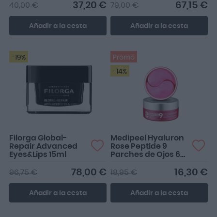
37,20 €
67,15 €
40,00 €
79,00 €
Añadir a la cesta
Añadir a la cesta
-19%
Promo
-14%
Filorga Global-
Medipeel Hyaluron
Repair Advanced
Rose Peptide 9
Eyes&Lips 15ml
Parches de Ojos 60
Pcs
78,00 €
16,30 €
96,75 €
18,95 €
Añadir a la cesta
Añadir a la cesta