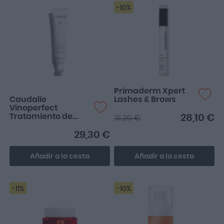
-10%
Me va bastante bien, es
similar al contorno de la
roche posay
Primaderm Xpert
Caudalie
Lashes & Brows
Vinoperfect
Tratamiento de
28,10 €
31,20 €
Ojos Iluminador
15ml
29,30 €
Añadir a la cesta
Añadir a la cesta
-11%
-10%