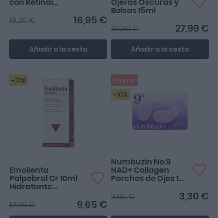
con Retinal
Ojeras Oscuras y
Liposome 4% 30ml
Bolsas 15ml
16,95 €
19,25 €
27,99 €
32,90 €
Añadir a la cesta
Añadir a la cesta
-21%
Promo
-10%
buen producto
Numbuzin No.9
Emolienta
NAD+ Collagen
Palpebral Cr 10ml
Parches de Ojos 1
Hidratante
Par
Parpados
3,30 €
3,65 €
9,65 €
12,25 €