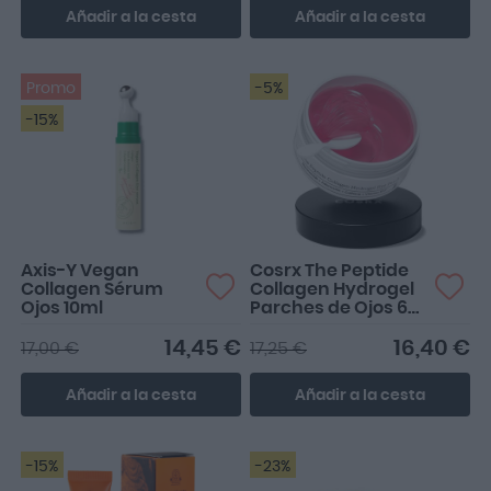
Añadir a la cesta
Añadir a la cesta
Promo
-5%
-15%
Axis-Y Vegan
Cosrx The Peptide
Collagen Sérum
Collagen Hydrogel
Ojos 10ml
Parches de Ojos 60
uds
14,45 €
16,40 €
17,00 €
17,25 €
Añadir a la cesta
Añadir a la cesta
-15%
-23%