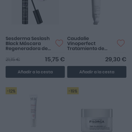
Máscara de pestaña
Me va bastante bien, es
perfecta para el día a día
similar al contorno de la
roche posay
Sesderma Seslash
Caudalie
Black Máscara
Vinoperfect
Regeneradora de
Tratamiento de
Pestañas 5ml
Ojos Iluminador
15ml
15,75 €
29,30 €
21,15 €
Añadir a la cesta
Añadir a la cesta
-12%
-19%
muy buen producto