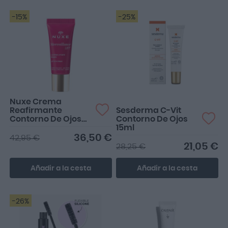
-15%
-25%
Lo compré por probar el
contorno de ojos de una
marca que ya utilizab...
Nuxe Crema
Reafirmante
Sesderma C-Vit
Contorno De Ojos
Contorno De Ojos
Merveillance Lift
15ml
15ml
36,50 €
42,95 €
21,05 €
28,25 €
Añadir a la cesta
Añadir a la cesta
-26%