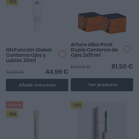
-15%
Me encanta
Arturo Alba Pack
GH Función Global
Duplo Contorno de
Contorno Ojos y
Ojos 2x15 ml
Labios 30ml
81,50 €
102,00 €
44,99 €
52,90 €
Ver producto
Añadir a la cesta
Promo
-15%
-18%
Este apenas he
usado;veré en sucesivos
dia como va..