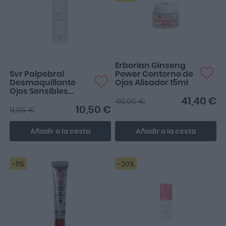
Perfecto para ojos
sensibles, con tendencia a
irritarse.
Erborian Ginseng
Svr Palpebral
Power Contorno de
Desmaquillante
Ojos Alisador 15ml
Ojos Sensibles
125ml
41,40 €
46,00 €
10,50 €
11,95 €
Añadir a la cesta
Añadir a la cesta
-11%
-20%
Excelente