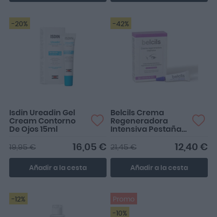
-20%
-42%
Contorno hidratante muy
Tengo las pestañas muy
recomendable
secas y este producto me
funciona muy bien par...
Isdin Ureadin Gel
Belcils Crema
Cream Contorno
Regeneradora
De Ojos 15ml
Intensiva Pestañas
4ml
16,05 €
12,40 €
19,95 €
21,45 €
Añadir a la cesta
Añadir a la cesta
-12%
Promo
-10%