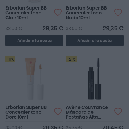
Erborian Super BB
Erborian Super BB
Concealer tono
Concealer tono
Clair 10ml
Nude 10ml
29,35 €
29,35 €
33,00 €
33,00 €
Añadir a la cesta
Añadir a la cesta
-11%
-21%
Erborian Super BB
Avène Couvrance
Concealer tono
Máscara de
Dore 10ml
Pestañas Alta
Definición color
Negro 7ml
29,35 €
20,45 €
33,00 €
25,75 €