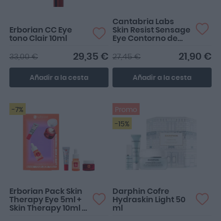
Cantabria Labs
Erborian CC Eye
Skin Resist Sensage
tono Clair 10ml
Eye Contorno de
Ojos y Párpados
15ml
29,35 €
21,90 €
33,00 €
27,45 €
Añadir a la cesta
Añadir a la cesta
-7%
Promo
-15%
Erborian Pack Skin
Darphin Cofre
Therapy Eye 5ml +
Hydraskin Light 50
Skin Therapy 10ml +
ml
CC Eye Doré 3ml