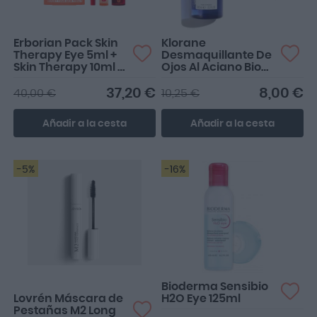
Erborian Pack Skin
Klorane
Therapy Eye 5ml +
Desmaquillante De
Skin Therapy 10ml +
Ojos Al Aciano Bio
CC Eye Clair 3ml
100ml
37,20 €
8,00 €
40,00 €
10,25 €
Añadir a la cesta
Añadir a la cesta
-5%
-16%
No es muy buena esta
máscara, no le da forma a
la pestaña y mancha c...
Bioderma Sensibio
Lovrén Máscara de
H2O Eye 125ml
Pestañas M2 Long