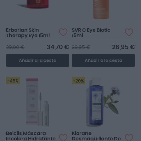
Erborian Skin
SVR C Eye Biotic
Therapy Eye 15ml
15ml
34,70 €
26,95 €
39,00 €
29,95 €
Añadir a la cesta
Añadir a la cesta
-48%
-20%
Belcils Máscara
Klorane
Incolora Hidratante
Desmaquillante De