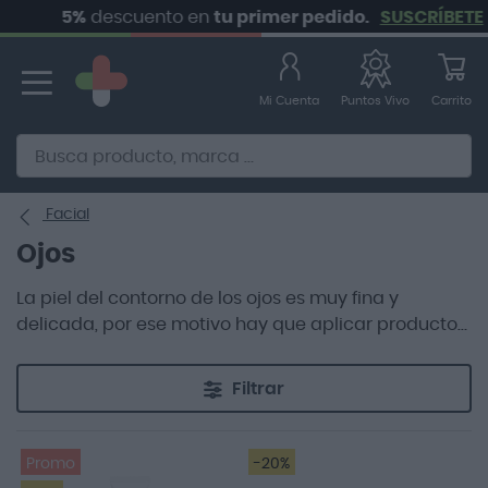
5%
descuento en
tu primer pedido.
SUSCRÍBETE
Ir
al
contenido
Mi Cuenta
Carrito
Puntos Vivo
Alternative to Doofinder Ecommerce Search
Facial
Ojos
La piel del contorno de los ojos es muy fina y
delicada, por ese motivo hay que aplicar productos
específicamente formulados para su uso en ella.
Filtrar
Promo
-20%