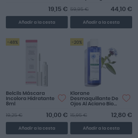
Desmaquillante
400ml
19,15 €
44,10 €
59,95 €
Añadir a la cesta
Añadir a la cesta
-48%
-20%
Belcils Máscara
Klorane
Incolora Hidratante
Desmaquillante De
8ml
Ojos Al Aciano Bio
200ml
10,00 €
12,80 €
19,25 €
15,95 €
Añadir a la cesta
Añadir a la cesta