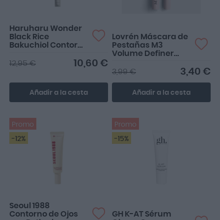
Haruharu Wonder
Black Rice
Lovrén Máscara de
Bakuchiol Contorno
Pestañas M3
de Ojos 20ml
Volume Definer
10ml
10,60 €
12,95 €
3,40 €
3,99 €
Añadir a la cesta
Añadir a la cesta
Promo
Promo
-12%
-15%
Mi contorno de confianza
Seoul 1988
Contorno de Ojos
GH K-AT Sérum