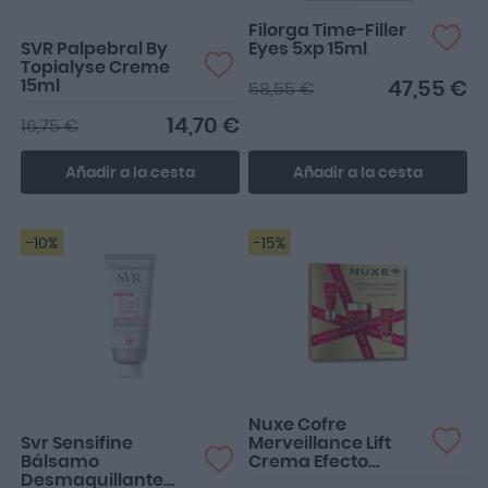
Filorga Time-Filler
SVR Palpebral By
Eyes 5xp 15ml
Topialyse Creme
15ml
47,55 €
58,55 €
14,70 €
16,75 €
Añadir a la cesta
Añadir a la cesta
-10%
-15%
Desmaquilla perfecto
hasta la máscara de
pestañas waterproof!! Me
en...
Nuxe Cofre
Svr Sensifine
Merveillance Lift
Bálsamo
Crema Efecto
Desmaquillante
Lifting 50ml +