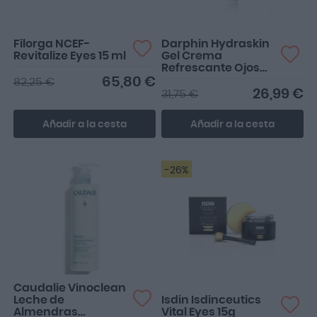
Filorga NCEF-
Darphin Hydraskin
Revitalize Eyes 15 ml
Gel Crema
Refrescante Ojos
15ml
65,80 €
82,25 €
26,99 €
31,75 €
Añadir a la cesta
Añadir a la cesta
-26%
Estupendo contorno de
ojos, deja la piel tersa y
suave.
Caudalie Vinoclean
Leche de
Isdin Isdinceutics
Almendras
Vital Eyes 15g