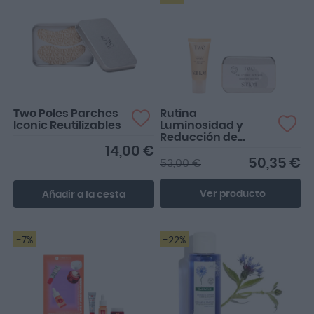
Two Poles Parches
Rutina
Iconic Reutilizables
Luminosidad y
Reducción de
Bolsas y ojeras
14,00 €
50,35 €
53,00 €
Ver producto
Añadir a la cesta
-7%
-22%