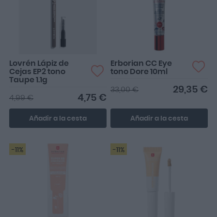
Lovrén Lápiz de
Erborian CC Eye
Cejas EP2 tono
tono Dore 10ml
Taupe 1.1g
29,35 €
33,00 €
4,75 €
4,99 €
Añadir a la cesta
Añadir a la cesta
-11%
-11%