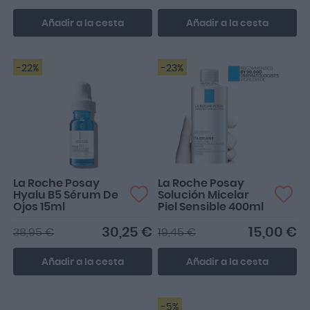
Añadir a la cesta
Añadir a la cesta
-22%
-23%
La Roche Posay
La Roche Posay
Hyalu B5 Sérum De
Solución Micelar
Ojos 15ml
Piel Sensible 400ml
30,25 €
15,00 €
38,95 €
19,45 €
Añadir a la cesta
Añadir a la cesta
-5%