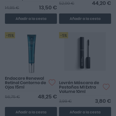
100ml
Contorno Ojos 15ml
44,20 €
52,00 €
+ Crema Noche
13,50 €
14,95 €
15ml
Añadir a la cesta
Añadir a la cesta
-15%
-5%
Se extiende
perfectamente, sin
grumos, dando volumen
Endocare Renewal
Retinol Contorno de
Lovrén Máscara de
Ojos 15ml
Pestañas M1 Extra
Volume 10ml
48,25 €
56,75 €
3,80 €
3,99 €
Añadir a la cesta
Añadir a la cesta