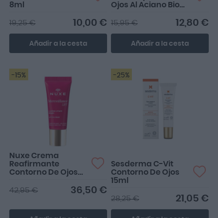
8ml
Ojos Al Aciano Bio
200ml
10,00 €
12,80 €
19,25 €
15,95 €
Añadir a la cesta
Añadir a la cesta
-15%
-25%
Lo compré por probar el
contorno de ojos de una
marca que ya utilizab...
Nuxe Crema
Reafirmante
Sesderma C-Vit
Contorno De Ojos
Contorno De Ojos
Merveillance Lift
15ml
15ml
36,50 €
42,95 €
21,05 €
28,25 €