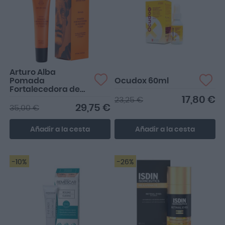
Es muy bueno
Arturo Alba
Pomada
Ocudox 60ml
Fortalecedora de
Pestañas y Cejas
17,80 €
23,25 €
15ml
29,75 €
35,00 €
Añadir a la cesta
Añadir a la cesta
-10%
-26%