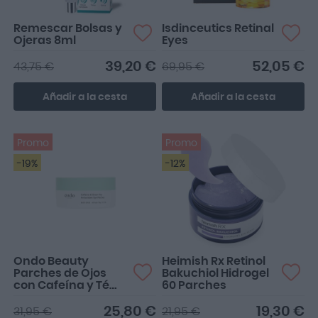
Remescar Bolsas y
Isdinceutics Retinal
Ojeras 8ml
Eyes
39,20 €
52,05 €
43,75 €
69,95 €
Añadir a la cesta
Añadir a la cesta
Promo
Promo
-19%
-12%
Ondo Beauty
Heimish Rx Retinol
Parches de Ojos
Bakuchiol Hidrogel
con Cafeína y Té
60 Parches
Verde 60 Parches
25,80 €
19,30 €
31,95 €
21,95 €