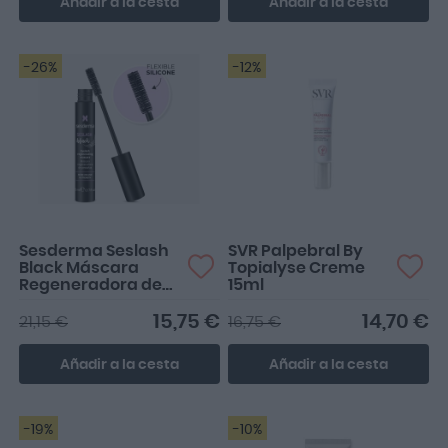
Añadir a la cesta
Añadir a la cesta
-26%
-12%
Máscara de pestaña
muy buen producto
perfecta para el día a día
Sesderma Seslash
SVR Palpebral By
Black Máscara
Topialyse Creme
Regeneradora de
15ml
Pestañas 5ml
15,75 €
14,70 €
21,15 €
16,75 €
Añadir a la cesta
Añadir a la cesta
-19%
-10%