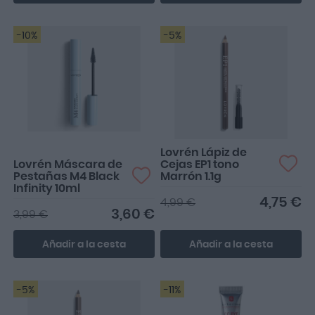
-10%
-5%
Genial
Lovrén Lápiz de
Lovrén Máscara de
Cejas EP1 tono
Pestañas M4 Black
Marrón 1.1g
Infinity 10ml
4,75 €
4,99 €
3,60 €
3,99 €
Añadir a la cesta
Añadir a la cesta
-5%
-11%