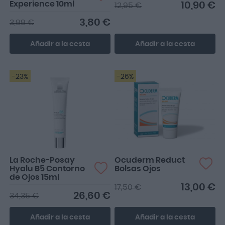
Experience 10ml
10,90 €
12,95 €
3,80 €
3,99 €
Añadir a la cesta
Añadir a la cesta
-23%
-26%
La Roche-Posay
Ocuderm Reduct
Hyalu B5 Contorno
Bolsas Ojos
de Ojos 15ml
13,00 €
17,50 €
26,60 €
34,35 €
Añadir a la cesta
Añadir a la cesta