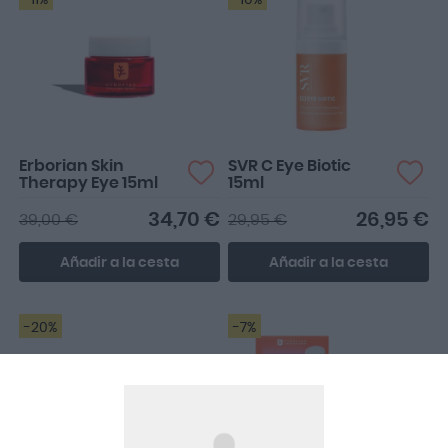
-11%
-10%
Erborian Skin
SVR C Eye Biotic
Therapy Eye 15ml
15ml
34,70 €
26,95 €
39,00 €
29,95 €
Añadir a la cesta
Añadir a la cesta
-20%
-7%