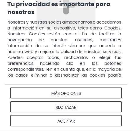
Tu privacidad es importante para
nosotros
Cantabria Labs
Erborian Pack Skin
Skin Resist Sensage
Therapy Eye 5ml +
Nosotros y nuestros socios almacenamos o accedemos
Eye Contorno de
Skin Therapy 10ml +
Ojos y Párpados
CC Eye Doré 3ml
a información en su dispositivo, tales como Cookies.
15ml
21,90 €
37,20 €
27,45 €
40,00 €
Nuestras Cookies están con el fin de facilitar la
navegación de nuestros usuarios, mostrarles
información de su interés siempre que acceda a
Añadir a la cesta
Añadir a la cesta
nuestra web y mejorar la calidad de nuestros servicios.
Puedes aceptar todas, rechazarlas o elegir tus
preferencias haciendo clic en los botones
Promo
-19%
correspondientes. Ten en cuenta que, en la mayoría de
-15%
los casos, eliminar o deshabilitar las cookies podría
afectar a la funcionalidad de nuestro Sitio Web y limitar
el acceso a ciertas áreas o servicios ofrecidos a través
del mismo. Para modificar tus preferencias haz clic en la
MÁS OPCIONES
opción Configuración de cookies de nuestro pie de
página. Puedes obtener más información en nuestra
RECHAZAR
política de cookies
Darphin Cofre
Filorga Global-
Hydraskin Light 50
Repair Advanced
ACEPTAR
ml
Eyes&Lips 15ml