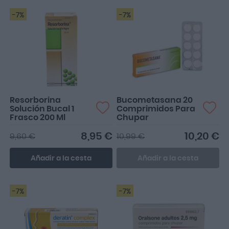
-7%
-7%
Resorborina
Bucometasana 20
Solución Bucal 1
Comprimidos Para
Frasco 200 Ml
Chupar
8,95 €
10,20 €
9,60 €
10,99 €
Añadir a la cesta
Añadir a la cesta
-7%
-7%