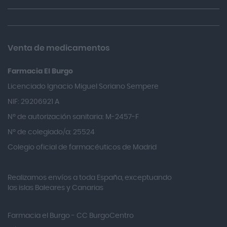
3m
A-derma
A. Vogel
Venta de medicamentos
Abalon Pharma
Farmacia El Burgo
Abbott
Licenciado Ignacio Miguel Soriano Sempere
Abelia
NIF: 29206921 A
Abeñula
Nº de autorización sanitaria: M-2457-F
Aboca
Nº de colegiado/a: 25524
Accu-check
Colegio oficial de farmacéuticos de Madrid
Acniben
Acnosan
Realizamos envíos a toda España, exceptuando
las islas Baleares y Canarias
Acofar
Actafarma
Farmacia el Burgo - CC BurgoCentro