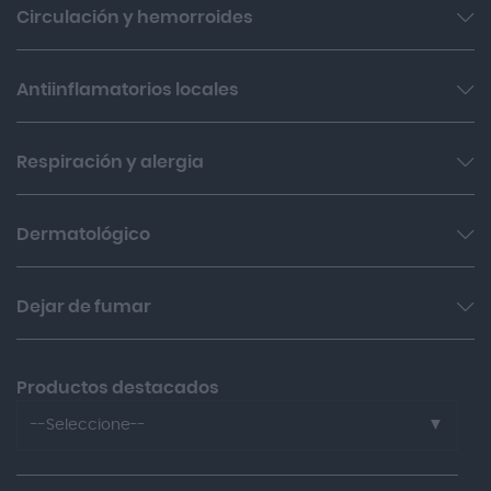
Circulación y hemorroides
Supositorios
Hemorroides
Antiinflamatorios locales
Varices
Flogoprofen
Respiración y alergia
Thrombocid
Voltadol
Antihistamínicos
Dermatológico
Colirios
Antisépticos
Dejar de fumar
Rhinovin
Hongos y herpes
Utabon
Nicotinell
Cicatrizantes
Productos destacados
Acné
--Seleccione--
Aboca Neobianacid 70 Comprimidos Bucodispersables
Betadine