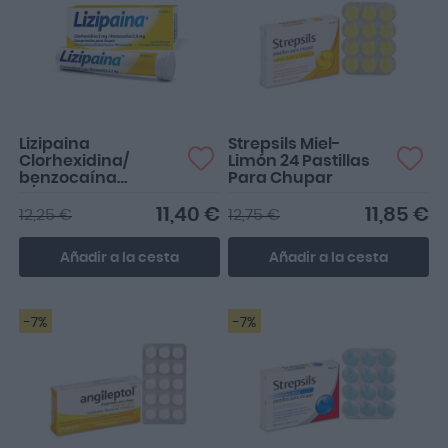
Lizipaina
Strepsils Miel-
Clorhexidina/
Limón 24 Pastillas
benzocaína
Para Chupar
5/2,5mg 20
Comprimidos Para
11,40 €
11,85 €
12,25 €
12,75 €
Chupar
Añadir a la cesta
Añadir a la cesta
-7%
-7%
Es lo único qeu me quita el
dolor de garganta