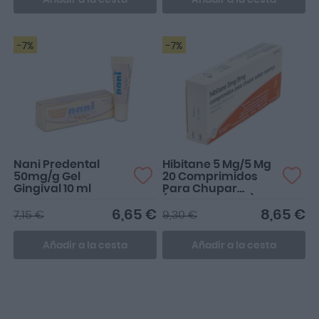
Añadir a la cesta
Añadir a la cesta
-7%
-7%
Nani Predental
Hibitane 5 Mg/5 Mg
50mg/g Gel
20 Comprimidos
Gingival 10 ml
Para Chupar
(Sabor Naranja)
6,65 €
8,65 €
7,15 €
9,30 €
Añadir a la cesta
Añadir a la cesta