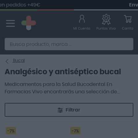
 pedidos +49€
Envío
Ir
al
contenido
Mi Cuenta
Carrito
Puntos Vivo
Alternative to Doofinder Ecommerce Search
Bucal
Analgésico y antiséptico bucal
Medicamentos para la Salud Bucodental En
Farmacias Vivo encontrarás una selección de
medicamentos para la salud bucodental
destinados al alivio y tratamiento de algunas de las
Filtrar
afecciones más frecuentes de la boca y las encías.
-7%
-7%