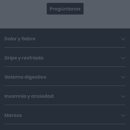
Pregúntanos
Dolor y fiebre
Dolor de garganta
Gripe y resfriado
Ibuprofeno
Antigripales
Sistema digestivo
Paracetamol
Antitusivos
Fiebre
Antiácidos
Insomnio y ansiedad
Expectorantes y mucolíticos
Ibudol
Estreñimiento
Fluimucil
Nervios e insomnio
Mareos
Antidiarreicos
Gases y antiflatulencias
Biodramina