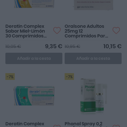
Deratin Complex
Oralsone Adultos
Sabor Miel-Limón
25mg 12
30 Comprimidos
Comprimidos Para
Para Chupar
Chupar
9,35 €
10,15 €
10,05 €
10,95 €
Añadir a la cesta
Añadir a la cesta
-7%
-7%
Deratin Complex
Phonal Spray 0,2