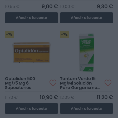
Chupar
9,80 €
9,30 €
10,55 €
10,00 €
Añadir a la cesta
Añadir a la cesta
-7%
-7%
Optalidon 500
Tantum Verde 15
Mg/75 Mg 6
Mg/Ml Solución
Supositorios
Para Gargarismos
Y Enjuague B
10,90 €
11,20 €
11,70 €
12,05 €
Añadir a la cesta
Añadir a la cesta