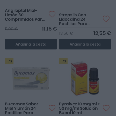
Angileptol Miel-
Limón 30
Strepsils Con
Comprimidos Para
Lidocaína 24
Chupar
Pastillas Para
Chupar
11,15 €
11,99 €
12,55 €
13,50 €
Añadir a la cesta
Añadir a la cesta
-7%
-7%
Bucomax Sabor
Pyralvez 10 mg/ml +
Miel Y Limón 24
50 mg/ml Solución
Pastillas Para
Bucal 10 ml