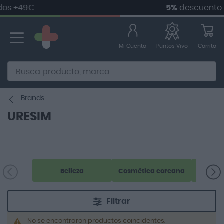
os +49€
5%
descuento 
Ir
al
contenido
Mi Cuenta
Carrito
Puntos Vivo
Alternative to Doofinder Ecommerce Search
Brands
URESIM
.
Belleza
Cosmética coreana
Filtrar
No se encontraron productos coincidentes.