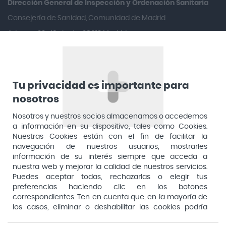
Dirección General de Inspección y Ordenación Sanitaria​
Arafarma
Consejería de Sanidad, Comunidad de Madrid
Aduana, 29, 4ª planta. 28013 Madrid
Arkopharma
Arnidol
Artelac
Arturo Alba
Tu privacidad es importante para
nosotros
Aspirina
Nosotros y nuestros socios almacenamos o accedemos
Audimer
a información en su dispositivo, tales como Cookies.
Audispray
Nuestras Cookies están con el fin de facilitar la
navegación de nuestros usuarios, mostrarles
Ausonia
información de su interés siempre que acceda a
nuestra web y mejorar la calidad de nuestros servicios.
Avene
Puedes aceptar todas, rechazarlas o elegir tus
Avent
preferencias haciendo clic en los botones
Pago seguro
correspondientes. Ten en cuenta que, en la mayoría de
Avizor
los casos, eliminar o deshabilitar las cookies podría
afectar a la funcionalidad de nuestro Sitio Web y limitar
Baby Isdin