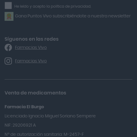
la
He leído y acepto la política de privacidad.
Airbiotic
newsletter
Gana Puntos Vivo subscribiéndote a nuestra newsletter
Alfasigma
Alforex
Algasiv
Síguenos en las redes
Farmacias Vivo
Alka Self
Allergan
Farmacias Vivo
Allevyn Classic
Almax
Almirall
Venta de medicamentos
Almiron
Farmacia El Burgo
Aloclair
Licenciado Ignacio Miguel Soriano Sempere
Alter Lab
NIF: 29206921 A
Alvarez Gómez
Nº de autorización sanitaria: M-2457-F