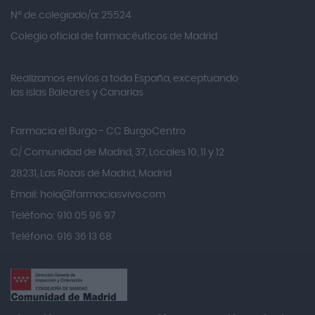
Alvita
Nº de colegiado/a: 25524
Amifar
Colegio oficial de farmacéuticos de Madrid
Amukina
Realizamos envíos a toda España, exceptuando
Ana María Lajusticia
las islas Baleares y Canarias
Anbio
Andina
Farmacia el Burgo - CC BurgoCentro
Angelini
C/ Comunidad de Madrid, 37, Locales 10, 11 y 12
Angileptol
28231, Las Rozas de Madrid, Madrid
Email:
hola@farmaciasvivo.com
Anotaciones Farmacéuticas
Teléfono: 910 05 96 97
Antidol
Teléfono: 916 36 13 68
Apiserum
Apivita
Aposan
Aquilea