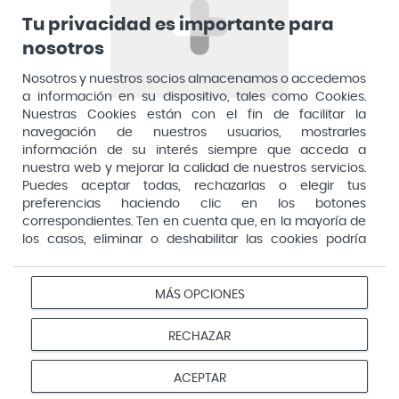
Arafarma
Aduana, 29, 4ª planta. 28013 Madrid
Tu privacidad es importante para
Arkopharma
nosotros
Arnidol
Nosotros y nuestros socios almacenamos o accedemos
a información en su dispositivo, tales como Cookies.
Artelac
Nuestras Cookies están con el fin de facilitar la
navegación de nuestros usuarios, mostrarles
Arturo Alba
información de su interés siempre que acceda a
Aspirina
nuestra web y mejorar la calidad de nuestros servicios.
Puedes aceptar todas, rechazarlas o elegir tus
Audimer
preferencias haciendo clic en los botones
Pago seguro
correspondientes. Ten en cuenta que, en la mayoría de
Audispray
los casos, eliminar o deshabilitar las cookies podría
Ausonia
afectar a la funcionalidad de nuestro Sitio Web y limitar
el acceso a ciertas áreas o servicios ofrecidos a través
Avene
Aviso
Redes
Configurar
del mismo. Para modificar tus preferencias haz clic en la
MÁS OPCIONES
Privacidad
Cookies
legal
sociales
cookies
opción Configuración de cookies de nuestro pie de
Avent
página. Puedes obtener más información en nuestra
© 2026 Farmacias Vivo. Todos los derechos reservados
RECHAZAR
Avizor
política de cookies
Baby Isdin
ACEPTAR