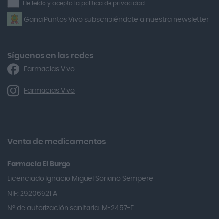
He leído y acepto la política de privacidad.
Airbiotic
newsletter
Gana Puntos Vivo subscribiéndote a nuestra newsletter
Alfasigma
Alforex
Algasiv
Síguenos en las redes
Farmacias Vivo
Alka Self
Allergan
Farmacias Vivo
Allevyn Classic
Almax
Almirall
Venta de medicamentos
Almiron
Farmacia El Burgo
Aloclair
Licenciado Ignacio Miguel Soriano Sempere
Alter Lab
NIF: 29206921 A
Alvarez Gómez
Nº de autorización sanitaria: M-2457-F
Alvita