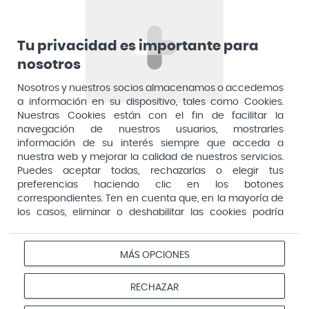
Apiserum
Apivita
Tu privacidad es importante para
nosotros
Aposan
Dirección General de Inspección y Ordenación Sanitaria​
Aquilea
Nosotros y nuestros socios almacenamos o accedemos
Consejería de Sanidad, Comunidad de Madrid
a información en su dispositivo, tales como Cookies.
Arafarma
Aduana, 29, 4ª planta. 28013 Madrid
Nuestras Cookies están con el fin de facilitar la
navegación de nuestros usuarios, mostrarles
Arkopharma
información de su interés siempre que acceda a
Arnidol
nuestra web y mejorar la calidad de nuestros servicios.
Puedes aceptar todas, rechazarlas o elegir tus
Artelac
preferencias haciendo clic en los botones
correspondientes. Ten en cuenta que, en la mayoría de
Arturo Alba
los casos, eliminar o deshabilitar las cookies podría
Aspirina
afectar a la funcionalidad de nuestro Sitio Web y limitar
el acceso a ciertas áreas o servicios ofrecidos a través
Audimer
del mismo. Para modificar tus preferencias haz clic en la
MÁS OPCIONES
Pago seguro
opción Configuración de cookies de nuestro pie de
Audispray
página. Puedes obtener más información en nuestra
RECHAZAR
Ausonia
política de cookies