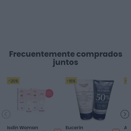
Frecuentemente comprados
juntos
-20%
-16%
-1
Isdin Woman
Eucerin
Alv