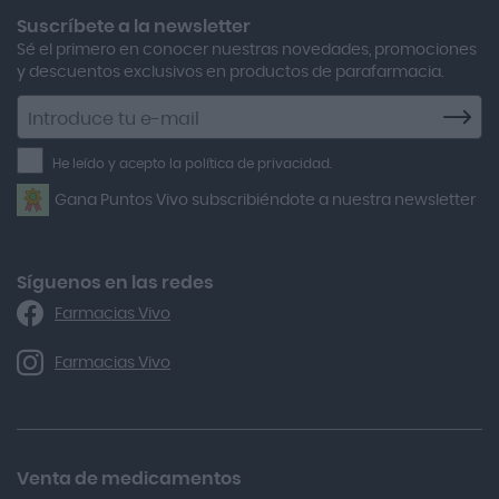
Aero Red
Suscríbete a la newsletter
Sé el primero en conocer nuestras novedades, promociones
After Bite
y descuentos exclusivos en productos de parafarmacia.
Agiolax
Suscríbete
a
Air Lift
la
He leído y acepto la política de privacidad.
Airbiotic
newsletter
Gana Puntos Vivo subscribiéndote a nuestra newsletter
Alfasigma
Alforex
Algasiv
Síguenos en las redes
Farmacias Vivo
Alka Self
Allergan
Farmacias Vivo
Allevyn Classic
Almax
Almirall
Venta de medicamentos