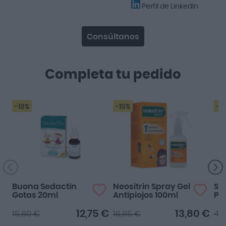
Perfil de LinkedIn
Consúltanos
Completa tu pedido
-18%
-19%
-2
Buona Sedactin
Neositrin Spray Gel
Sei
Gotas 20ml
Antipiojos 100ml
Pr
12,75 €
13,80 €
15,60 €
16,95 €
42