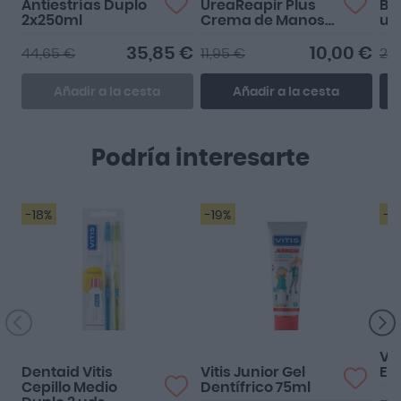
Antiestrías Duplo
UreaReapir Plus
Be
2x250ml
Crema de Manos
un
5% Urea pack 2ª ud
50% 75ml
35,85 €
10,00 €
44,65 €
11,95 €
2,
Añadir a la cesta
Añadir a la cesta
Podría interesarte
-18%
-19%
-1
Genial
Buenisimo
Vit
Dentaid Vitis
Vitis Junior Gel
Enc
Cepillo Medio
Dentífrico 75ml