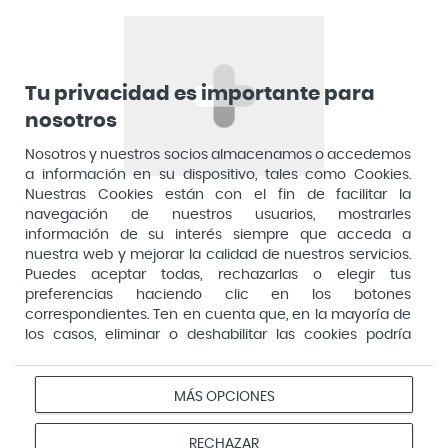
Aposan
Dirección General de Inspección y Ordenación Sanitaria​
Aquilea
Consejería de Sanidad, Comunidad de Madrid
Arafarma
Aduana, 29, 4ª planta. 28013 Madrid
Tu privacidad es importante para
Arkopharma
nosotros
Arnidol
Nosotros y nuestros socios almacenamos o accedemos
a información en su dispositivo, tales como Cookies.
Artelac
Nuestras Cookies están con el fin de facilitar la
navegación de nuestros usuarios, mostrarles
Arturo Alba
información de su interés siempre que acceda a
Aspirina
nuestra web y mejorar la calidad de nuestros servicios.
Puedes aceptar todas, rechazarlas o elegir tus
Audimer
preferencias haciendo clic en los botones
Pago seguro
correspondientes. Ten en cuenta que, en la mayoría de
Audispray
los casos, eliminar o deshabilitar las cookies podría
Ausonia
afectar a la funcionalidad de nuestro Sitio Web y limitar
el acceso a ciertas áreas o servicios ofrecidos a través
Avene
Aviso
Redes
Configurar
del mismo. Para modificar tus preferencias haz clic en la
MÁS OPCIONES
Privacidad
Cookies
legal
sociales
cookies
opción Configuración de cookies de nuestro pie de
Avent
página. Puedes obtener más información en nuestra
© 2026 Farmacias Vivo. Todos los derechos reservados
RECHAZAR