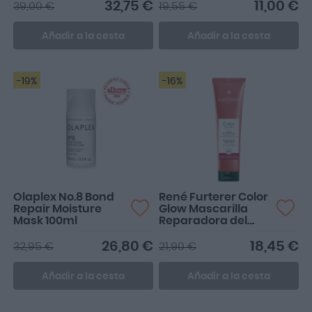
32,75 €
11,00 €
39,00 €
19,55 €
Añadir a la cesta
Añadir a la cesta
-19%
-16%
Olaplex No.8 Bond
René Furterer Color
Repair Moisture
Glow Mascarilla
Mask 100ml
Reparadora del
Brillo 100ml
26,80 €
18,45 €
32,95 €
21,90 €
Añadir a la cesta
Añadir a la cesta