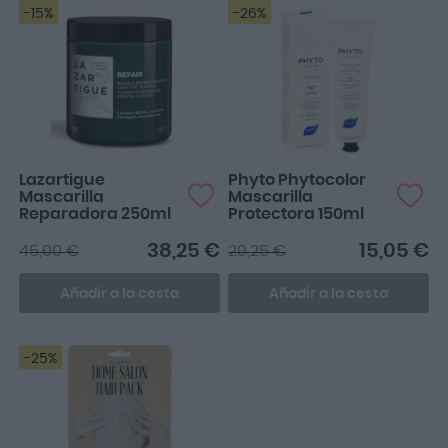
-15%
-26%
Lazartigue
Phyto Phytocolor
Mascarilla
Mascarilla
Reparadora 250ml
Protectora 150ml
38,25 €
15,05 €
45,00 €
20,25 €
Añadir a la cesta
Añadir a la cesta
-25%
rutina ideal para el pelo