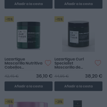
Añadir a la cesta
Añadir a la cesta
-15%
-15%
Lazartigue
Lazartigue Curl
Mascarilla Nutritiva
Specialist
Cabellos
Mascarilla de
Finos/Secos 250ml
Hidratación Rica
250ml
36,10 €
38,20 €
42,45 €
44,95 €
Añadir a la cesta
Añadir a la cesta
-15%
-21%