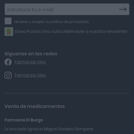
Agiolax
Suscríbete
a
Air Lift
la
He leído y acepto la política de privacidad.
Airbiotic
newsletter
Gana Puntos Vivo subscribiéndote a nuestra newsletter
Alfasigma
Alforex
Algasiv
Síguenos en las redes
Farmacias Vivo
Alka Self
Allergan
Farmacias Vivo
Allevyn Classic
Almax
Almirall
Venta de medicamentos
Almiron
Farmacia El Burgo
Aloclair
Licenciado Ignacio Miguel Soriano Sempere
Alter Lab