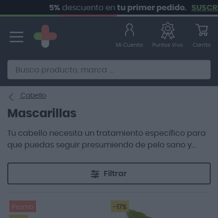
5%
descuento en
tu primer pedido.
SUSCRÍBET
Ir
al
contenido
Mi Cuenta
Carrito
Puntos Vivo
Alternative to Doofinder Ecommerce Search
Cabello
Mascarillas
Tu cabello necesita un tratamiento específico para
que puedas seguir presumiendo de pelo sano y
bonito, por ese motivo en Farmacias Vivo contamos
con una amplia variedad de mascarillas para cada
Filtrar
tipo de cabello.
Promo
-17%