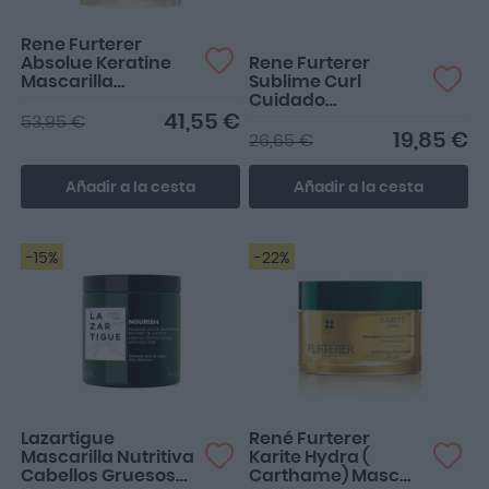
Rene Furterer
Absolue Keratine
Rene Furterer
Mascarilla
Sublime Curl
Reparación
Cuidado
Extrema Cabellos
Nutriactivador De
41,55 €
53,95 €
Normales a Finos
Rizos 100ml
19,85 €
26,65 €
200ml
Añadir a la cesta
Añadir a la cesta
-15%
-22%
Lazartigue
René Furterer
Mascarilla Nutritiva
Karite Hydra (
Cabellos Gruesos
Carthame) Masc