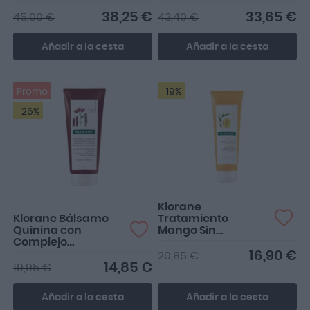
250ml
200ml
38,25 €
33,65 €
45,00 €
43,40 €
Añadir a la cesta
Añadir a la cesta
Promo
-19%
-26%
Genial, desenreda y deja
el pelo suave
Klorane
Klorane Bálsamo
Tratamiento
Quinina con
Mango Sin
Complejo
Aclarado 150ml
Vitamínico B
16,90 €
20,85 €
14,85 €
19,95 €
Añadir a la cesta
Añadir a la cesta