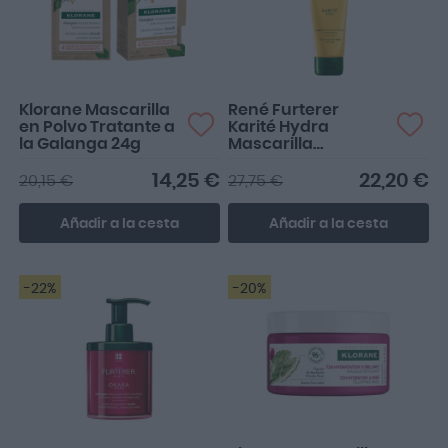
Klorane Mascarilla
René Furterer
en Polvo Tratante a
Karité Hydra
la Galanga 24g
Mascarilla
Hidratante
Iluminadora 100ml
14,25 €
22,20 €
20,15 €
27,75 €
Añadir a la cesta
Añadir a la cesta
-22%
-20%