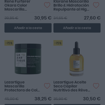
Rene Furterer
Klorane Mascarilla
Okara Color
Brillo & Hidratación
Mascarilla
Repulpante al Higo
Protectora Del
de Barbaria 250ml
Color 200ml
30,95 €
27,60 €
39,85 €
34,65 €
Añadir a la cesta
Añadir a la cesta
-15%
-15%
Lazartigue
Lazartigue Aceite
Mascarilla
Seco Capilar
Protectora de Color
Nutritivo des Rêves
250ml
50ml
38,25 €
30,50 €
45,00 €
35,90 €