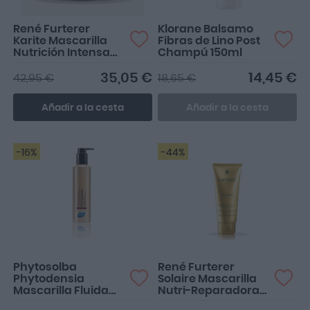
René Furterer
Klorane Balsamo
Karite Mascarilla
Fibras de Lino Post
Nutrición Intensa
Champú 150ml
200ml
35,05 €
14,45 €
42,95 €
18,65 €
Añadir a la cesta
Añadir a la cesta
-16%
-44%
Phytosolba
René Furterer
Phytodensia
Solaire Mascarilla
Mascarilla Fluida
Nutri-Reparadora
Rellenadora 175ml
Intensa 100ml