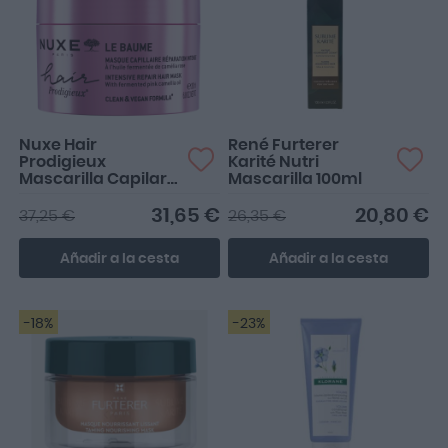
Nuxe Hair
René Furterer
Prodigieux
Karité Nutri
Mascarilla Capilar
Mascarilla 100ml
Reparación
Intensiva 200ml
31,65 €
20,80 €
37,25 €
26,35 €
Añadir a la cesta
Añadir a la cesta
-18%
-23%