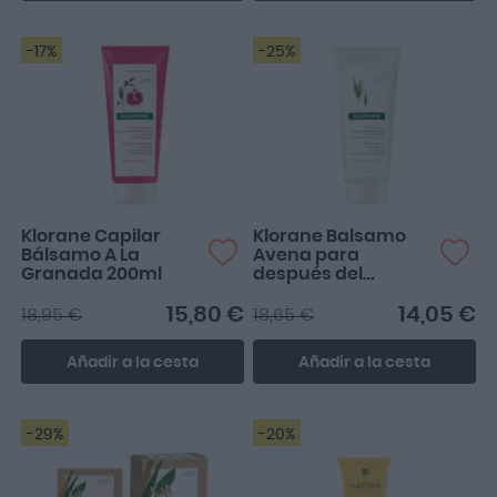
-17%
-25%
Klorane Capilar
Klorane Balsamo
Bálsamo A La
Avena para
Granada 200ml
después del
Champú
15,80 €
14,05 €
18,95 €
18,65 €
Añadir a la cesta
Añadir a la cesta
-29%
-20%