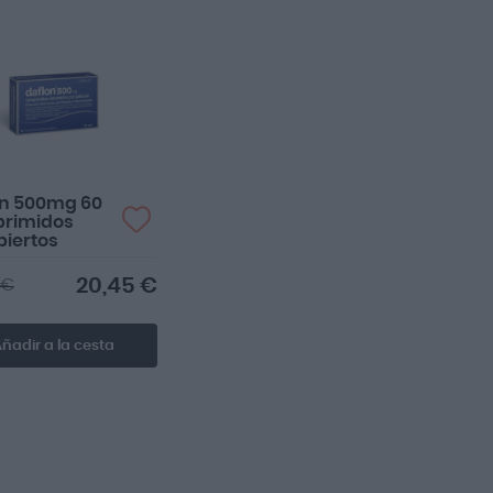
on 500mg 60
rimidos
iertos
20,45 €
 €
ñadir a la cesta