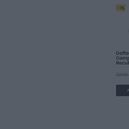
-7%
Dafl
Comp
Recub
22,00
A