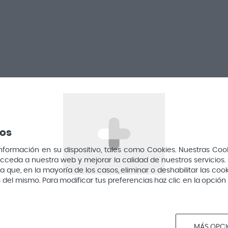
Higiene
Bucal
ros
mación en su dispositivo, tales como Cookies. Nuestras Cookie
Íntima
cceda a nuestra web y mejorar la calidad de nuestros servicios. 
que, en la mayoría de los casos, eliminar o deshabilitar las cook
Cabello
vés del mismo. Para modificar tus preferencias haz clic en la opci
s
Corporal
Nasal
MÁS OPC