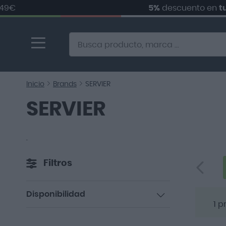
5%
descuento en
tu pri
Ir
al
contenido
Alternative to Doofinder Ecommerce Search
Inicio
Brands
SERVIER
SERVIER
.
Filtros
Disponibilidad
1
pr
artículo
En existencias
1