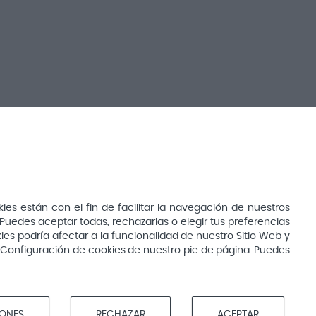
Bebés y mamás
Cuidado del bebé
s están con el fin de facilitar la navegación de nuestros
Cuidado de la mamá
Puedes aceptar todas, rechazarlas o elegir tus preferencias
ies podría afectar a la funcionalidad de nuestro Sitio Web y
Canastillas
ón Configuración de cookies de nuestro pie de página. Puedes
Alimentación del bebé
Infantil
IONES
RECHAZAR
ACEPTAR