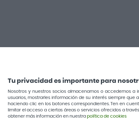
Salud
Belleza
Garganta y resfriado
Facial
Tu privacidad es importante para nosot
Nosotros y nuestros socios almacenamos o accedemos a infor
Cuidado muscular y articular
Cabello
usuarios, mostrarles información de su interés siempre que a
haciendo clic en los botones correspondientes. Ten en cuenta 
Salud del sueño y sistema nervioso
Sol
limitar el acceso a ciertas áreas o servicios ofrecidos a tra
obtener más información en nuestra
política de cookies
Botiquín
Hombre
Cuidado digestivo
Corporal