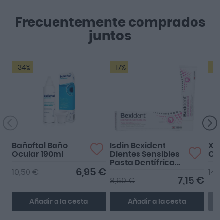
Frecuentemente comprados
juntos
-34%
-17%
-1
Bañoftal Baño
Isdin Bexident
Xil
Ocular 190ml
Dientes Sensibles
Oc
Pasta Dentífrica
75ml
6,95 €
10,50 €
14,
7,15 €
8,60 €
Añadir a la cesta
Añadir a la cesta