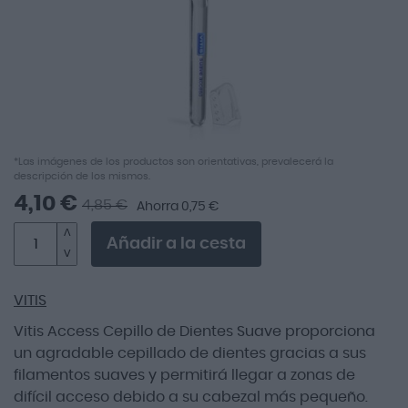
Saltar
*Las imágenes de los productos son orientativas, prevalecerá la
descripción de los mismos.
al
comienzo
4,10 €
4,85 €
Ahorra 0,75 €
de
la
Añadir a la cesta
galería
de
imágenes
VITIS
Vitis Access Cepillo de Dientes Suave proporciona
un agradable cepillado de dientes gracias a sus
filamentos suaves y permitirá llegar a zonas de
difícil acceso debido a su cabezal más pequeño.