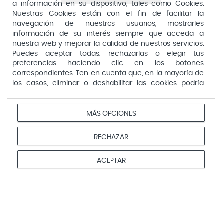
a información en su dispositivo, tales como Cookies.
Arafarma
Aduana, 29, 4ª planta. 28013 Madrid
Nuestras Cookies están con el fin de facilitar la
navegación de nuestros usuarios, mostrarles
Arkopharma
información de su interés siempre que acceda a
Arnidol
nuestra web y mejorar la calidad de nuestros servicios.
Puedes aceptar todas, rechazarlas o elegir tus
Artelac
preferencias haciendo clic en los botones
correspondientes. Ten en cuenta que, en la mayoría de
Arturo Alba
los casos, eliminar o deshabilitar las cookies podría
Aspirina
afectar a la funcionalidad de nuestro Sitio Web y limitar
el acceso a ciertas áreas o servicios ofrecidos a través
Audimer
del mismo. Para modificar tus preferencias haz clic en la
MÁS OPCIONES
Pago seguro
opción Configuración de cookies de nuestro pie de
Audispray
página. Puedes obtener más información en nuestra
RECHAZAR
Ausonia
política de cookies
Avene
Aviso
Redes
Configurar
ACEPTAR
Privacidad
Cookies
legal
sociales
cookies
Avent
© 2026 Farmacias Vivo. Todos los derechos reservados
Avizor
Baby Isdin