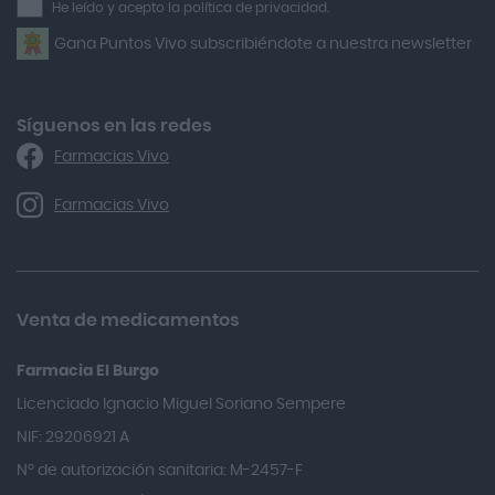
He leído y acepto la política de privacidad.
Airbiotic
newsletter
Gana Puntos Vivo subscribiéndote a nuestra newsletter
Alfasigma
Alforex
Algasiv
Síguenos en las redes
Farmacias Vivo
Alka Self
Allergan
Farmacias Vivo
Allevyn Classic
Almax
Almirall
Venta de medicamentos
Almiron
Farmacia El Burgo
Aloclair
Licenciado Ignacio Miguel Soriano Sempere
Alter Lab
NIF: 29206921 A
Alvarez Gómez
Nº de autorización sanitaria: M-2457-F
Alvita