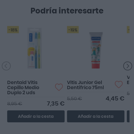
Podría interesarte
-18%
-19%
-1
Genial
Buenisimo
Vit
Dentaid Vitis
Vitis Junior Gel
Enc
Cepillo Medio
Dentífrico 75ml
Duplo 2 uds
5,
4,45 €
5,50 €
7,35 €
8,95 €
Añadir a la cesta
Añadir a la cesta