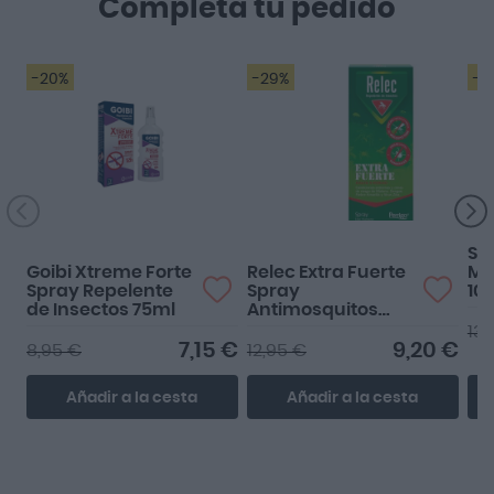
Completa tu pedido
-20%
-29%
-1
Funciona perfecto!
Muy bien
Saf
Goibi Xtreme Forte
Relec Extra Fuerte
Mu
Spray Repelente
Spray
10 
de Insectos 75ml
Antimosquitos
75ml
13,
7,15 €
9,20 €
8,95 €
12,95 €
Añadir a la cesta
Añadir a la cesta