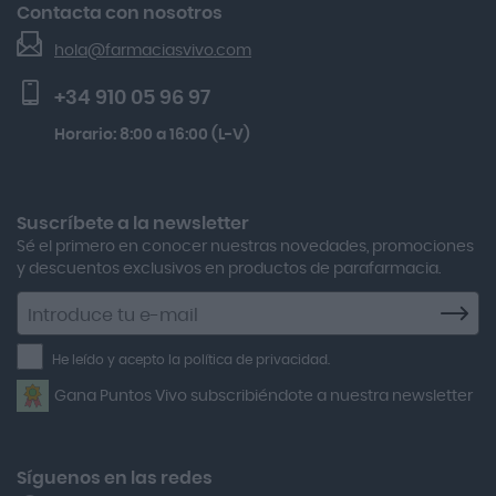
El Blog de Farmacias Vivo
Gh 25 Péptidos-th Sérum 30ml
Contacta con nosotros
Seguimiento de pedidos
Actafarma
Beauty Of Joseon Relief Sun Rice Probiotics Protector
hola@farmaciasvivo.com
Activa Lentes
Preguntas frecuentes
Solar Spf50+ 50ml
+34 910 05 96 97
Actron
Multicentrum Hombre 50+ 90 Comprimidos + 30 Gratis
Horario: 8:00 a 16:00 (L-V)
Adamed
Kobho Glp 30 Viales + 90 Cápsulas
Adolfo Dominguez
Aero Red
Suscríbete a la newsletter
Sé el primero en conocer nuestras novedades, promociones
After Bite
y descuentos exclusivos en productos de parafarmacia.
Agiolax
Suscríbete
a
Air Lift
la
He leído y acepto la política de privacidad.
Airbiotic
newsletter
Gana Puntos Vivo subscribiéndote a nuestra newsletter
Alfasigma
Alforex
Algasiv
Síguenos en las redes