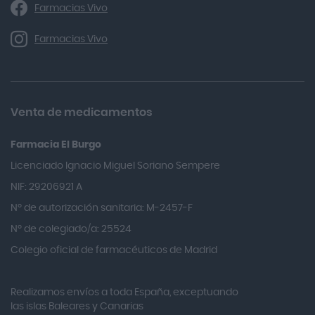
Farmacias Vivo
Alka Self
Allergan
Farmacias Vivo
Allevyn Classic
Almax
Almirall
Venta de medicamentos
Almiron
Farmacia El Burgo
Aloclair
Licenciado Ignacio Miguel Soriano Sempere
Alter Lab
NIF: 29206921 A
Alvarez Gómez
Nº de autorización sanitaria: M-2457-F
Alvita
Nº de colegiado/a: 25524
Amifar
Colegio oficial de farmacéuticos de Madrid
Amukina
Realizamos envíos a toda España, exceptuando
Ana María Lajusticia
las islas Baleares y Canarias