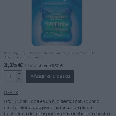
imágenes
Saltar
*Las imágenes de los productos son orientativas, prevalecerá la
descripción de los mismos.
al
comienzo
3,25 €
3,75 €
Ahorra 0,50 €
de
la
Añadir a la cesta
galería
de
imágenes
ORAL B
Oral B Satin Tape es un hilo dental con sabor a
menta, elaborado para los restos de placa
bacteriana de los espacios más anchos de nuestra