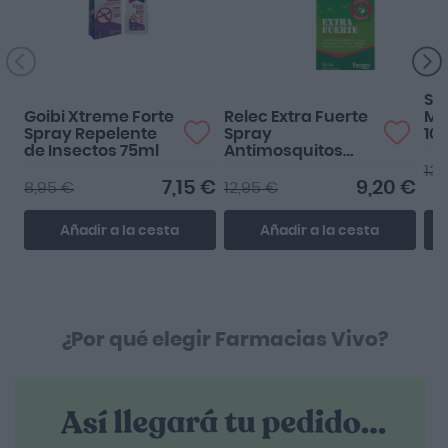
Saf
Goibi Xtreme Forte
Relec Extra Fuerte
Mu
Spray Repelente
Spray
10 
de Insectos 75ml
Antimosquitos
75ml
13,
7,15 €
9,20 €
8,95 €
12,95 €
Añadir a la cesta
Añadir a la cesta
¿Por qué elegir Farmacias Vivo?