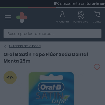
5%
descuento en
tu primer ped
Ir
al
contenido
Mi Cuenta
Carrito
Puntos Vivo
Alternative to Doofinder Ecommerce Search
Cuidado de la boca
Oral B Satin Tape Flúor Seda Dental
Menta 25m
Saltar
-13%
al
final
de
la
galería
de