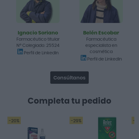
Ignacio Soriano
Belén Escobar
Farmacéutico titular
Farmacéutica
Nº Colegiado: 25524
especialista en
cosmética
Perfil de LinkedIn
Perfil de LinkedIn
Consúltanos
Completa tu pedido
-20%
-29%
-1
Funciona perfecto!
Muy bien