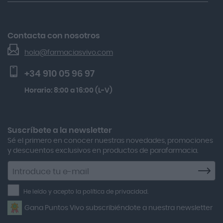
Nuestras Marcas
Acnosan
Lactibiane Microbiota Atb 10 Cápsulas
Devoluciones
Acofar
El Blog de Farmacias Vivo
Gh 25 Péptidos-th Sérum 30ml
Contacta con nosotros
Seguimiento de pedidos
Actafarma
Beauty Of Joseon Relief Sun Rice Probiotics Protector
hola@farmaciasvivo.com
Activa Lentes
Preguntas frecuentes
Solar Spf50+ 50ml
+34 910 05 96 97
Actron
Kobho Glp 30 Viales + 90 Cápsulas
Horario: 8:00 a 16:00 (L-V)
Adamed
Thea Hyabak Solución Hidratante 10ml
Adolfo Dominguez
Aero Red
Suscríbete a la newsletter
Sé el primero en conocer nuestras novedades, promociones
After Bite
y descuentos exclusivos en productos de parafarmacia.
Agiolax
Suscríbete
a
Air Lift
la
He leído y acepto la política de privacidad.
Airbiotic
newsletter
Gana Puntos Vivo subscribiéndote a nuestra newsletter
Alfasigma