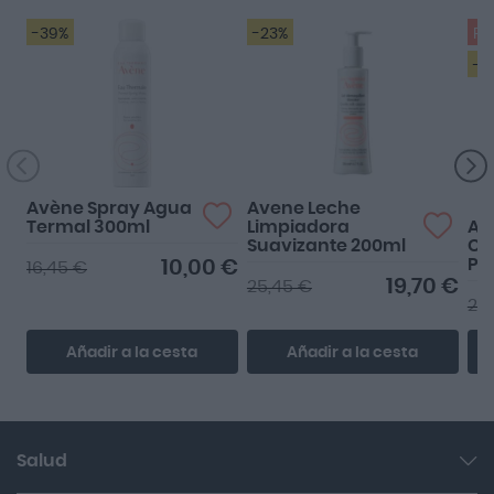
-39%
-23%
Pr
-3
Avène Spray Agua
Avene Leche
Termal 300ml
Limpiadora
Av
Suavizante 200ml
Cr
Pr
10,00 €
16,45 €
50
19,70 €
25,45 €
23
Añadir a la cesta
Añadir a la cesta
Salud