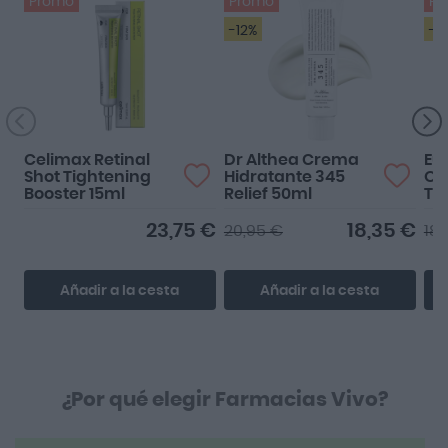
Promo
Promo
Pr
-12%
-4
Celimax Retinal
Dr Althea Crema
Eu
Shot Tightening
Hidratante 345
Oil
Booster 15ml
Relief 50ml
To
SP
23,75 €
18,35 €
20,95 €
18,
Añadir a la cesta
Añadir a la cesta
¿Por qué elegir Farmacias Vivo?