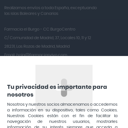
Realizamos envíos a toda España, exceptuando
Ana María Lajusticia
las islas Baleares y Canarias
Anbio
Andina
Farmacia el Burgo - CC BurgoCentro
Angelini
C/ Comunidad de Madrid, 37, Locales 10, 11 y 12
Angileptol
28231, Las Rozas de Madrid, Madrid
Email:
hola@farmaciasvivo.com
Anotaciones Farmacéuticas
Teléfono: 910 05 96 97
Antidol
Apiserum
Apivita
Tu privacidad es importante para
nosotros
Aposan
Dirección General de Inspección y Ordenación Sanitaria​
Aquilea
Nosotros y nuestros socios almacenamos o accedemos
Consejería de Sanidad, Comunidad de Madrid
a información en su dispositivo, tales como Cookies.
Arafarma
Aduana, 29, 4ª planta. 28013 Madrid
Nuestras Cookies están con el fin de facilitar la
navegación de nuestros usuarios, mostrarles
Arkopharma
información de su interés siempre que acceda a