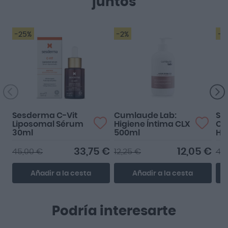
juntos
-25%
-2%
-2
Sesderma C-Vit
Cumlaude Lab:
Se
Liposomal Sérum
Higiene Íntima CLX
Cr
30ml
500ml
Hi
33,75 €
12,05 €
45,00 €
12,25 €
44,
Añadir a la cesta
Añadir a la cesta
Podría interesarte