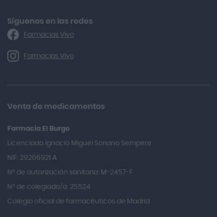
Alforex
Algasiv
Síguenos en las redes
Farmacias Vivo
Alka Self
Allergan
Farmacias Vivo
Allevyn Classic
Almax
Almirall
Venta de medicamentos
Almiron
Farmacia El Burgo
Aloclair
Licenciado Ignacio Miguel Soriano Sempere
Alter Lab
NIF: 29206921 A
Alvarez Gómez
Nº de autorización sanitaria: M-2457-F
Alvita
Nº de colegiado/a: 25524
Amifar
Colegio oficial de farmacéuticos de Madrid
Amukina