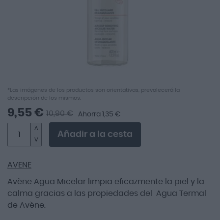
Saltar
*Las imágenes de los productos son orientativas, prevalecerá la
descripción de los mismos.
al
comienzo
9,55 €
10,90 €
Ahorra 1,35 €
de
la
Añadir a la cesta
galería
de
imágenes
AVENE
Avène Agua Micelar limpia eficazmente la piel y la
calma gracias a las propiedades del Agua Termal
de Avène.