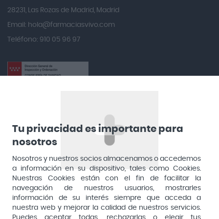
Angileptol
28231, Las Rozas de Madrid, Madrid
Email:
hola@farmaciasvivo.com
Anotaciones Farmacéuticas
Teléfono: 910 05 96 97
Antidol
Apiserum
Apivita
Aposan
Dirección General de Inspección y Ordenación Sanitaria​
Aquilea
Consejería de Sanidad, Comunidad de Madrid
Arafarma
Aduana, 29, 4ª planta. 28013 Madrid
Tu privacidad es importante para
nosotros
Arkopharma
Arnidol
Nosotros y nuestros socios almacenamos o accedemos
a información en su dispositivo, tales como Cookies.
Artelac
Nuestras Cookies están con el fin de facilitar la
navegación de nuestros usuarios, mostrarles
Arturo Alba
información de su interés siempre que acceda a
Aspirina
nuestra web y mejorar la calidad de nuestros servicios.
Puedes aceptar todas, rechazarlas o elegir tus