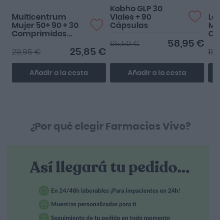
Kobho GLP 30
Multicentrum
Viales + 90
La
Mujer 50+ 90 + 30
Cápsulas
Mi
Comprimidos
Cá
Gratis
58,95 €
65,50 €
25,85 €
29,95 €
11,
Añadir a la cesta
Añadir a la cesta
¿Por qué elegir Farmacias Vivo?