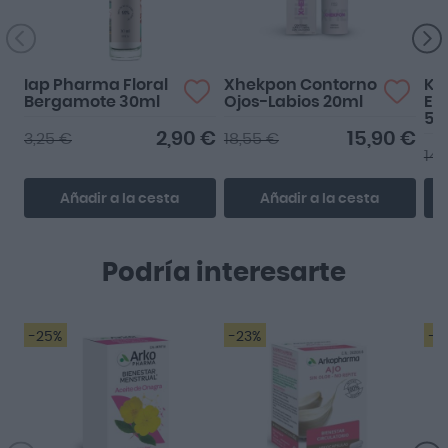
Iap Pharma Floral
Xhekpon Contorno
Kin
Bergamote 30ml
Ojos-Labios 20ml
En
50
2,90 €
15,90 €
3,25 €
18,55 €
14,
Añadir a la cesta
Añadir a la cesta
Podría interesarte
-25%
-23%
-2
....