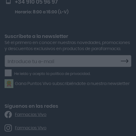
+34 910 05 96 97
Actron
Lactibiane Microbiota Atb 10 Cápsulas
Horario: 8:00 a 16:00 (L-V)
Adamed
Boiron Magnesium Duo Noche 30 Cápsulas
Adolfo Dominguez
Aero Red
Suscríbete a la newsletter
Sé el primero en conocer nuestras novedades, promociones
After Bite
y descuentos exclusivos en productos de parafarmacia.
Agiolax
Suscríbete
a
Air Lift
la
He leído y acepto la política de privacidad.
Airbiotic
newsletter
Gana Puntos Vivo subscribiéndote a nuestra newsletter
Alfasigma
Alforex
Algasiv
Síguenos en las redes
Farmacias Vivo
Alka Self
Allergan
Farmacias Vivo
Allevyn Classic