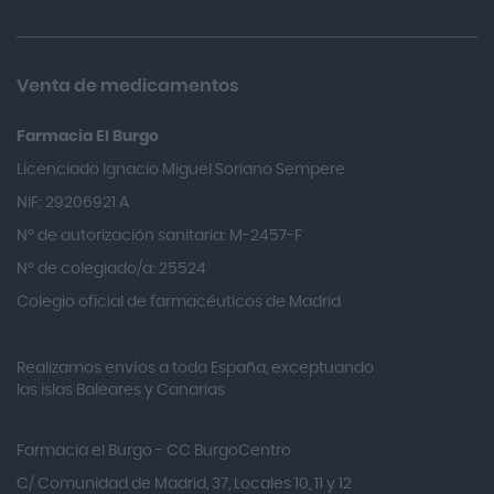
Almax
Almirall
Venta de medicamentos
Almiron
Farmacia El Burgo
Aloclair
Licenciado Ignacio Miguel Soriano Sempere
Alter Lab
NIF: 29206921 A
Alvarez Gómez
Nº de autorización sanitaria: M-2457-F
Alvita
Nº de colegiado/a: 25524
Amifar
Colegio oficial de farmacéuticos de Madrid
Amukina
Realizamos envíos a toda España, exceptuando
Ana María Lajusticia
las islas Baleares y Canarias
Anbio
Andina
Farmacia el Burgo - CC BurgoCentro
Angelini
C/ Comunidad de Madrid, 37, Locales 10, 11 y 12