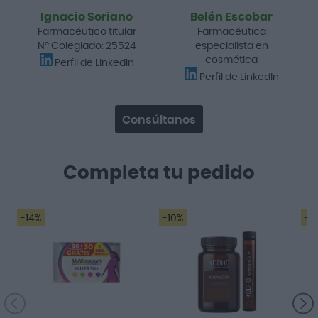
Ignacio Soriano
Belén Escobar
Farmacéutico titular
Farmacéutica
Nº Colegiado: 25524
especialista en
cosmética
Perfil de LinkedIn
Perfil de LinkedIn
Consúltanos
Completa tu pedido
-14%
-10%
-2
Es un multi vitamínico
H
muy completo.
q