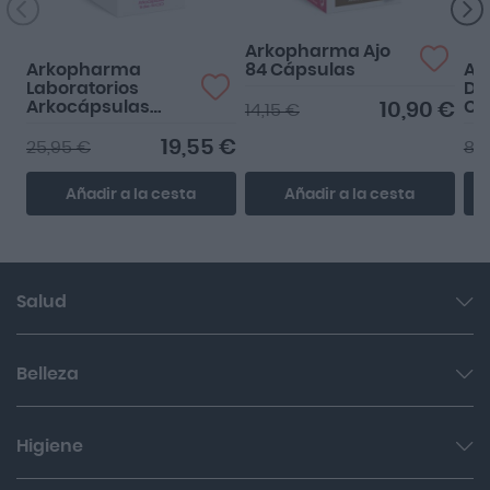
Arkopharma Ajo
Arkopharma
84 Cápsulas
Ar
Laboratorios
Di
Arkocápsulas
Cá
10,90 €
14,15 €
Aceite de Onagra
200 Cápsulas
19,55 €
25,95 €
8,
Añadir a la cesta
Añadir a la cesta
Salud
Garganta y resfriado
Belleza
Cuidado muscular y articular
Facial
Higiene
Salud del sueño y sistema nervioso
Cabello