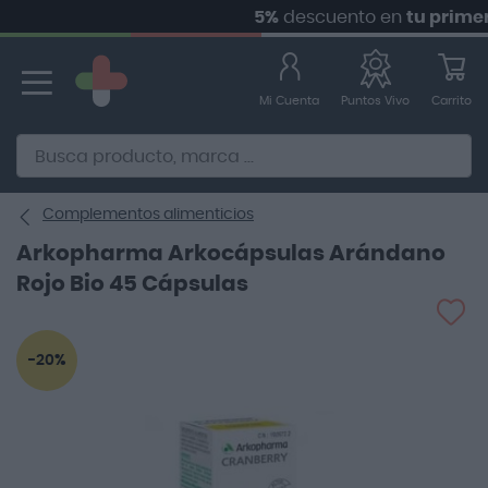
5%
descuento en
tu primer pe
Ir
al
contenido
Mi Cuenta
Carrito
Puntos Vivo
Alternative to Doofinder Ecommerce Search
Complementos alimenticios
Arkopharma Arkocápsulas Arándano
Rojo Bio 45 Cápsulas
Saltar
-20%
al
final
de
la
galería
de