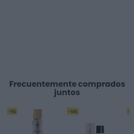
Frecuentemente comprados
juntos
-11%
-14%
-2