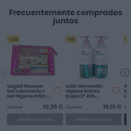
Frecuentemente comprados
juntos
-26%
-17%
-2
Vagisil Neceser
Isdin Germisdin
Ar
Gel Lubricante +
Higiene Íntima
Ve
Gel Higiene Íntima
Duplo 2ª 40%
Li
+ Crema de Avena
500+500ml
Cá
10,35 €
19,15 €
13,95 €
23,05 €
17,
Añadir a la cesta
Añadir a la cesta