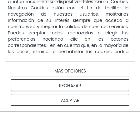
a información en su dispositivo, tales como Cookies.
Arafarma
Aduana, 29, 4ª planta. 28013 Madrid
Nuestras Cookies están con el fin de facilitar la
navegación de nuestros usuarios, mostrarles
Arkopharma
información de su interés siempre que acceda a
Arnidol
nuestra web y mejorar la calidad de nuestros servicios.
Puedes aceptar todas, rechazarlas o elegir tus
Artelac
preferencias haciendo clic en los botones
correspondientes. Ten en cuenta que, en la mayoría de
Arturo Alba
los casos, eliminar o deshabilitar las cookies podría
Aspirina
afectar a la funcionalidad de nuestro Sitio Web y limitar
el acceso a ciertas áreas o servicios ofrecidos a través
Audimer
del mismo. Para modificar tus preferencias haz clic en la
MÁS OPCIONES
Pago seguro
opción Configuración de cookies de nuestro pie de
Audispray
página. Puedes obtener más información en nuestra
RECHAZAR
Ausonia
política de cookies
Avene
Aviso
Redes
Configurar
ACEPTAR
Privacidad
Cookies
legal
sociales
cookies
Avent
© 2026 Farmacias Vivo. Todos los derechos reservados
Avizor
Baby Isdin