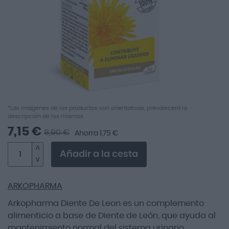
imágenes
Saltar
*Las imágenes de los productos son orientativas, prevalecerá la
descripción de los mismos.
al
comienzo
7,15 €
8,90 €
Ahorra 1,75 €
de
la
Añadir a la cesta
galería
de
imágenes
ARKOPHARMA
Arkopharma Diente De Leon es un complemento
alimenticio a base de Diente de León, que ayuda al
mantenimiento normal del sistema urinario,