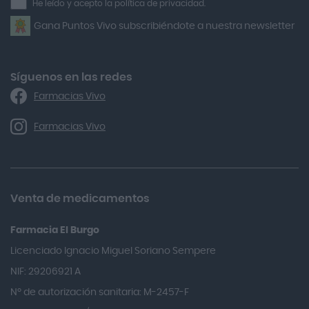
He leído y acepto la política de privacidad.
Airbiotic
newsletter
Gana Puntos Vivo subscribiéndote a nuestra newsletter
Alfasigma
Alforex
Algasiv
Síguenos en las redes
Farmacias Vivo
Alka Self
Allergan
Farmacias Vivo
Allevyn Classic
Almax
Almirall
Venta de medicamentos
Almiron
Farmacia El Burgo
Aloclair
Licenciado Ignacio Miguel Soriano Sempere
Alter Lab
NIF: 29206921 A
Alvarez Gómez
Nº de autorización sanitaria: M-2457-F
Alvita