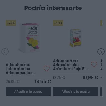
Podría interesarte
-25%
-20%
-2
....
Arkopharma
Ar
Arkopharma
Arkocápsulas
Ar
Laboratorios
Arándano Rojo Bio
45
Arkocápsulas
45 Cápsulas
Aceite de Onagra
10,99 €
13,75 €
8,
200 Cápsulas
19,55 €
25,95 €
Añadir a la cesta
Añadir a la cesta