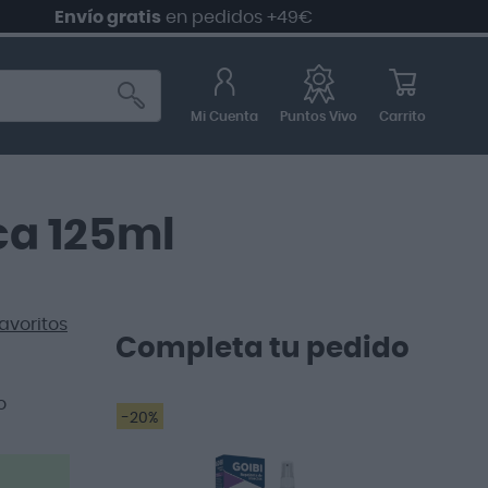
Envío gratis
en pedidos +49€
Mi Cuenta
Carrito
Puntos Vivo
ca 125ml
avoritos
Completa tu pedido
o
-20%
Funciona perfecto!