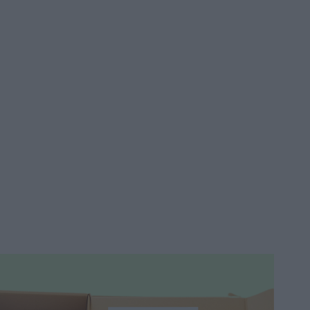
Sensitive 5460 Ultra Suave
5,55 €
6,90 €
Añadir a la cesta
-29%
Isdin Deo GermIsdin Roll-
On Ultra 72h 40ml
11,05 €
15,55 €