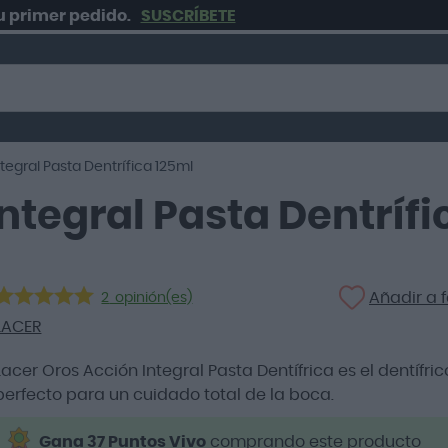
mer pedido.
SUSCRÍBETE
tegral Pasta Dentrífica 125ml
ntegral Pasta Dentrífi
Añadir a f
2
opinión(es)
LACER
Lacer Oros Acción Integral Pasta Dentífrica es el dentífric
perfecto para un cuidado total de la boca.
Gana 37 Puntos Vivo
comprando este producto