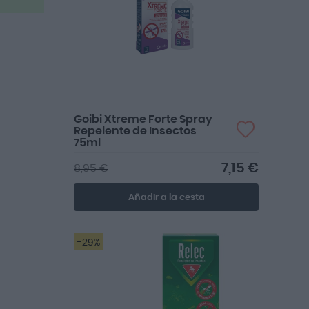
Goibi Xtreme Forte Spray
Repelente de Insectos
75ml
7,15 €
8,95 €
Añadir a la cesta
-29%
Muy bien