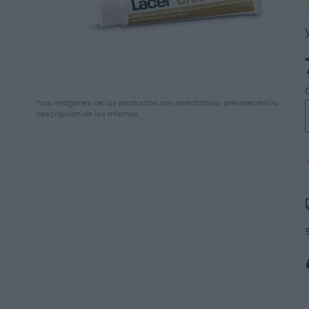
Saltar
*Las imágenes de los productos son orientativas, prevalecerá la
al
descripción de los mismos.
comienzo
de
la
galería
de
imágenes