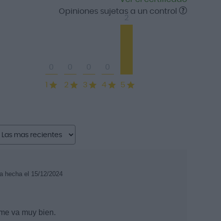
Opiniones sujetas a un control
2
0
0
0
0
1
2
3
4
5
ra hecha el 15/12/2024
 me va muy bien.