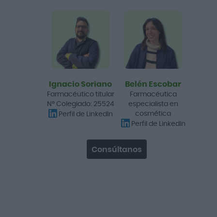
SVR Duo Spirial Roll-On
Desodorante 50ml 2ª ud
40% dto.
12,35 €
17,05 €
Ignacio Soriano
Belén Escobar
Añadir a la cesta
Farmacéutico titular
Farmacéutica
Nº Colegiado: 25524
especialista en
cosmética
Perfil de LinkedIn
-24%
Perfil de LinkedIn
perfecta
Consúltanos