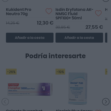
Kukident Pro
Isdin Eryfotona AK-
Hyl
Neutro 70g
NMSC Fluid
SPF100+ 50ml
19,
12,30 €
14,25 €
27,55 €
30,95 €
Añadir a la cesta
Añadir a la cesta
Podría interesarte
-26%
-19%
-2