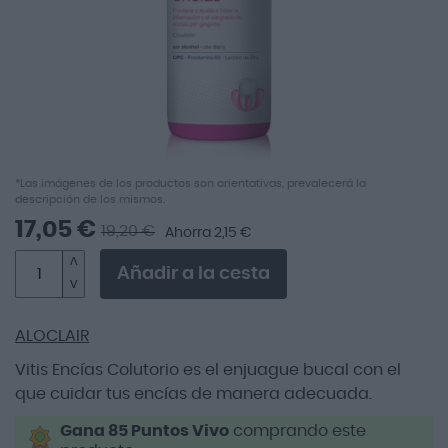
Saltar
*Las imágenes de los productos son orientativas, prevalecerá la
descripción de los mismos.
al
comienzo
17,05 €
19,20 €
Ahorra 2,15 €
de
la
Añadir a la cesta
galería
de
imágenes
ALOCLAIR
Vitis Encías Colutorio es el enjuague bucal con el
que cuidar tus encías de manera adecuada.
Gana 85 Puntos Vivo
comprando este