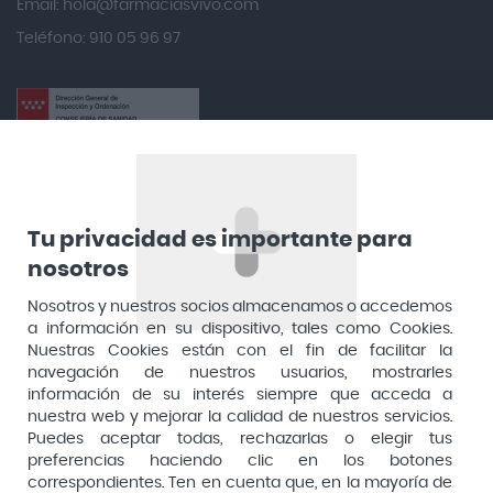
Email:
hola@farmaciasvivo.com
Anotaciones Farmacéuticas
Teléfono: 910 05 96 97
Antidol
Apiserum
Apivita
Aposan
Dirección General de Inspección y Ordenación Sanitaria​
Aquilea
Consejería de Sanidad, Comunidad de Madrid
Arafarma
Aduana, 29, 4ª planta. 28013 Madrid
Tu privacidad es importante para
nosotros
Arkopharma
Arnidol
Nosotros y nuestros socios almacenamos o accedemos
a información en su dispositivo, tales como Cookies.
Artelac
Nuestras Cookies están con el fin de facilitar la
navegación de nuestros usuarios, mostrarles
Arturo Alba
información de su interés siempre que acceda a
Aspirina
nuestra web y mejorar la calidad de nuestros servicios.
Puedes aceptar todas, rechazarlas o elegir tus
Audimer
preferencias haciendo clic en los botones
Pago seguro
correspondientes. Ten en cuenta que, en la mayoría de
Audispray