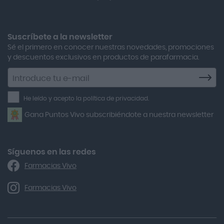
Boiron Magnesium Duo Noche 30 Cápsulas
Adolfo Dominguez
Aero Red
Suscríbete a la newsletter
Sé el primero en conocer nuestras novedades, promociones
After Bite
y descuentos exclusivos en productos de parafarmacia.
Agiolax
Suscríbete
a
Air Lift
la
He leído y acepto la política de privacidad.
Airbiotic
newsletter
Gana Puntos Vivo subscribiéndote a nuestra newsletter
Alfasigma
Alforex
Algasiv
Síguenos en las redes
Farmacias Vivo
Alka Self
Allergan
Farmacias Vivo
Allevyn Classic
Almax