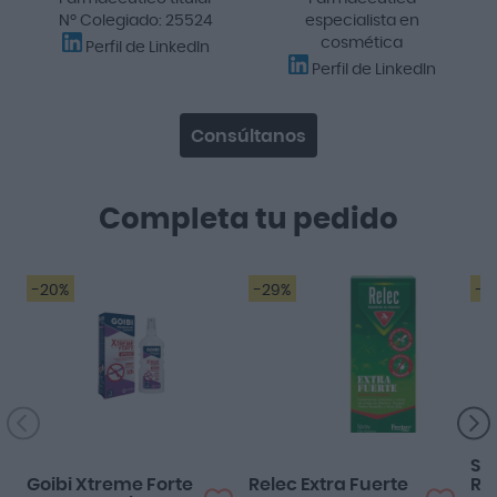
Nº Colegiado: 25524
especialista en
cosmética
Perfil de LinkedIn
Perfil de LinkedIn
Consúltanos
Completa tu pedido
-20%
-29%
-2
Funciona perfecto!
Muy bien
SVR
Goibi Xtreme Forte
Relec Extra Fuerte
Ro