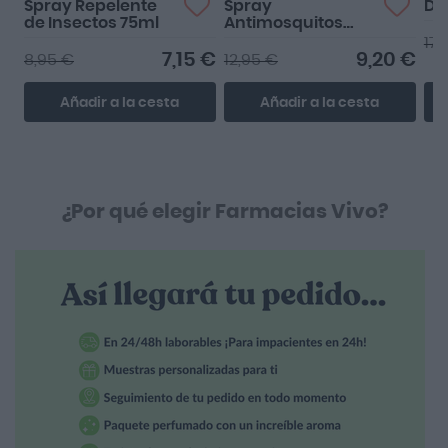
Spray Repelente
Spray
De
de Insectos 75ml
Antimosquitos
2ª 
75ml
17,
7,15 €
9,20 €
8,95 €
12,95 €
Añadir a la cesta
Añadir a la cesta
¿Por qué elegir Farmacias Vivo?