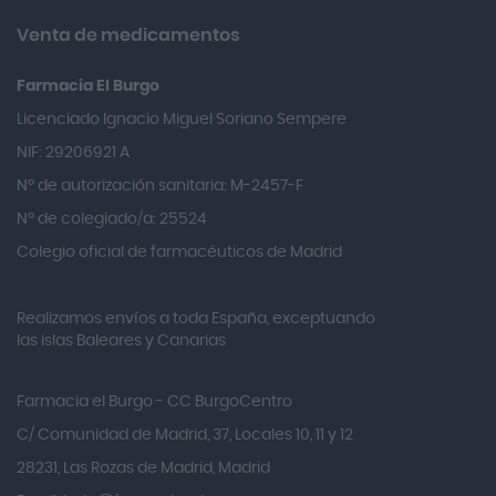
Almirall
Venta de medicamentos
Almiron
Farmacia El Burgo
Aloclair
Licenciado Ignacio Miguel Soriano Sempere
Alter Lab
NIF: 29206921 A
Alvarez Gómez
Nº de autorización sanitaria: M-2457-F
Alvita
Nº de colegiado/a: 25524
Amifar
Colegio oficial de farmacéuticos de Madrid
Amukina
Realizamos envíos a toda España, exceptuando
Ana María Lajusticia
las islas Baleares y Canarias
Anbio
Andina
Farmacia el Burgo - CC BurgoCentro
Angelini
C/ Comunidad de Madrid, 37, Locales 10, 11 y 12
Angileptol
28231, Las Rozas de Madrid, Madrid