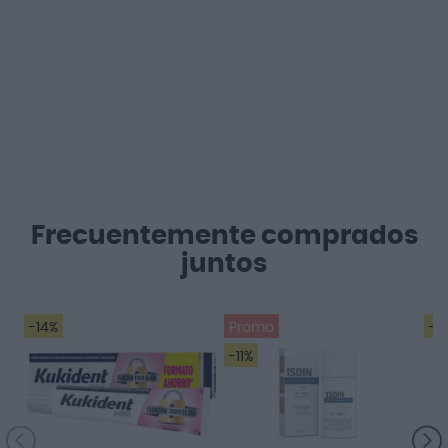
Frecuentemente comprados
juntos
-14%
Promo
-2
-11%