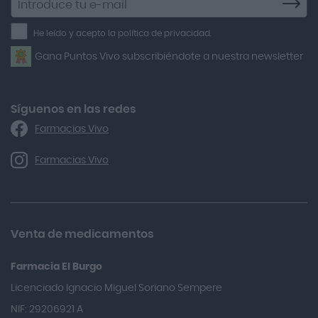
a
Air Lift
la
He leído y acepto la política de privacidad.
Airbiotic
newsletter
Gana Puntos Vivo subscribiéndote a nuestra newsletter
Alfasigma
Alforex
Algasiv
Síguenos en las redes
Farmacias Vivo
Alka Self
Allergan
Farmacias Vivo
Allevyn Classic
Almax
Almirall
Venta de medicamentos
Almiron
Farmacia El Burgo
Aloclair
Licenciado Ignacio Miguel Soriano Sempere
Alter Lab
NIF: 29206921 A