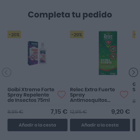
Completa tu pedido
-20%
-29%
-1
Funciona perfecto!
Muy bien
Goi
Goibi Xtreme Forte
Relec Extra Fuerte
Sp
Spray Repelente
Spray
de Insectos 75ml
Antimosquitos
8,7
75ml
7,15 €
9,20 €
8,95 €
12,95 €
Añadir a la cesta
Añadir a la cesta