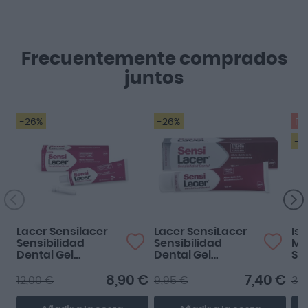
Frecuentemente comprados
juntos
-26%
-26%
Pr
-1
Lacer Sensilacer
Lacer SensiLacer
Is
Sensibilidad
Sensibilidad
Ma
Dental Gel
Dental Gel
SP
Bioadhesivo 50ml
Dentífrico 125ml
8,90 €
7,40 €
12,00 €
9,95 €
30