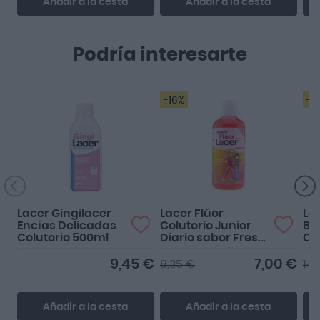
Añadir a la cesta
Añadir a la cesta
Podría interesarte
-16%
-2
Lacer Gingilacer
Lacer Flúor
La
Encías Delicadas
Colutorio Junior
Bo
Colutorio 500ml
Diario sabor Fresa
Co
500ml
9,45 €
7,00 €
8,35 €
14,
Añadir a la cesta
Añadir a la cesta