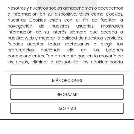
Dirección General de Inspección y Ordenación Sanitaria​
Aquilea
Nosotros y nuestros socios almacenamos o accedemos
Consejería de Sanidad, Comunidad de Madrid
a información en su dispositivo, tales como Cookies.
Arafarma
Aduana, 29, 4ª planta. 28013 Madrid
Nuestras Cookies están con el fin de facilitar la
navegación de nuestros usuarios, mostrarles
Arkopharma
información de su interés siempre que acceda a
Arnidol
nuestra web y mejorar la calidad de nuestros servicios.
Puedes aceptar todas, rechazarlas o elegir tus
Artelac
preferencias haciendo clic en los botones
correspondientes. Ten en cuenta que, en la mayoría de
Arturo Alba
los casos, eliminar o deshabilitar las cookies podría
Aspirina
afectar a la funcionalidad de nuestro Sitio Web y limitar
el acceso a ciertas áreas o servicios ofrecidos a través
Audimer
del mismo. Para modificar tus preferencias haz clic en la
MÁS OPCIONES
Pago seguro
opción Configuración de cookies de nuestro pie de
Audispray
página. Puedes obtener más información en nuestra
RECHAZAR
Ausonia
política de cookies
Avene
Aviso
Redes
Configurar
ACEPTAR
Privacidad
Cookies
legal
sociales
cookies
Avent
© 2026 Farmacias Vivo. Todos los derechos reservados
Avizor