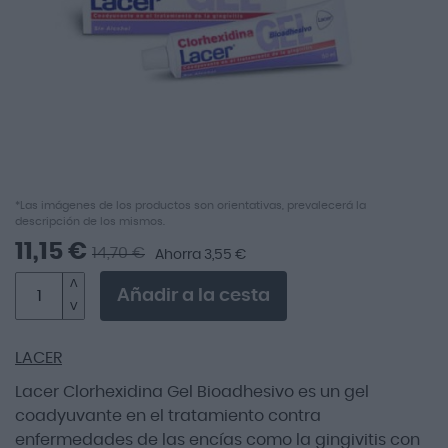
imágenes
Saltar
*Las imágenes de los productos son orientativas, prevalecerá la
descripción de los mismos.
al
comienzo
11,15 €
14,70 €
Ahorra 3,55 €
de
la
Añadir a la cesta
galería
de
imágenes
LACER
Lacer Clorhexidina Gel Bioadhesivo es un gel
coadyuvante en el tratamiento contra
enfermedades de las encías como la gingivitis con