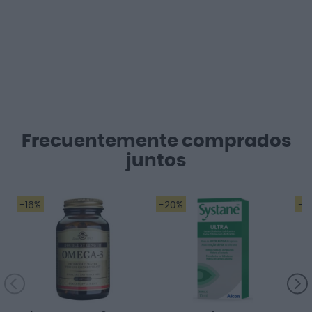
Frecuentemente comprados
juntos
-16%
-20%
-2