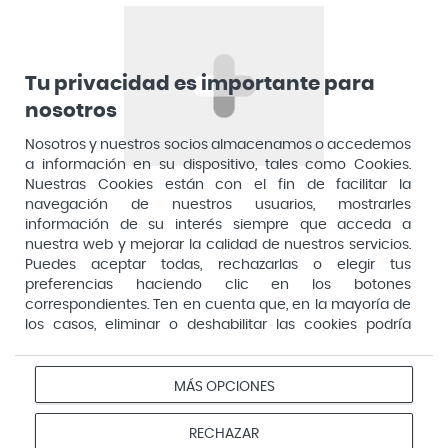
Teléfono: 910 05 96 97
Antidol
Apiserum
Apivita
Tu privacidad es importante para
nosotros
Aposan
Dirección General de Inspección y Ordenación Sanitaria​
Aquilea
Nosotros y nuestros socios almacenamos o accedemos
Consejería de Sanidad, Comunidad de Madrid
a información en su dispositivo, tales como Cookies.
Arafarma
Aduana, 29, 4ª planta. 28013 Madrid
Nuestras Cookies están con el fin de facilitar la
navegación de nuestros usuarios, mostrarles
Arkopharma
información de su interés siempre que acceda a
Arnidol
nuestra web y mejorar la calidad de nuestros servicios.
Puedes aceptar todas, rechazarlas o elegir tus
Artelac
preferencias haciendo clic en los botones
correspondientes. Ten en cuenta que, en la mayoría de
Arturo Alba
los casos, eliminar o deshabilitar las cookies podría
Aspirina
afectar a la funcionalidad de nuestro Sitio Web y limitar
el acceso a ciertas áreas o servicios ofrecidos a través
Audimer
del mismo. Para modificar tus preferencias haz clic en la
MÁS OPCIONES
Pago seguro
opción Configuración de cookies de nuestro pie de
Audispray
página. Puedes obtener más información en nuestra
RECHAZAR
Ausonia
política de cookies