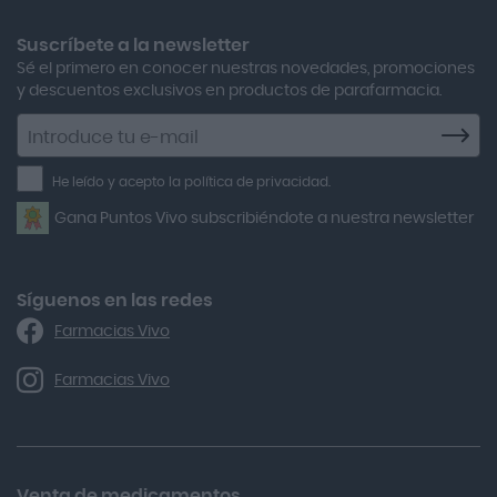
Aero Red
Suscríbete a la newsletter
Sé el primero en conocer nuestras novedades, promociones
After Bite
y descuentos exclusivos en productos de parafarmacia.
Agiolax
Suscríbete
a
Air Lift
la
He leído y acepto la política de privacidad.
Airbiotic
newsletter
Gana Puntos Vivo subscribiéndote a nuestra newsletter
Alfasigma
Alforex
Algasiv
Síguenos en las redes
Farmacias Vivo
Alka Self
Allergan
Farmacias Vivo
Allevyn Classic
Almax
Almirall
Venta de medicamentos