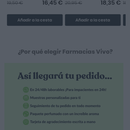
16,45 €
18,35 €
19,50 €
20,95 €
18,
Añadir a la cesta
Añadir a la cesta
¿Por qué elegir Farmacias Vivo?