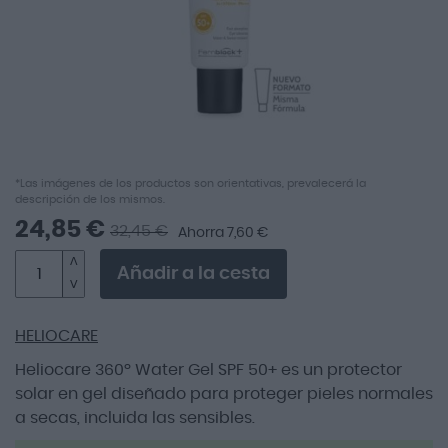
Saltar
*Las imágenes de los productos son orientativas, prevalecerá la
descripción de los mismos.
al
comienzo
24,85 €
32,45 €
Ahorra 7,60 €
de
la
Añadir a la cesta
galería
de
imágenes
HELIOCARE
Heliocare 360º Water Gel SPF 50+ es un protector
solar en gel diseñado para proteger pieles normales
a secas, incluida las sensibles.