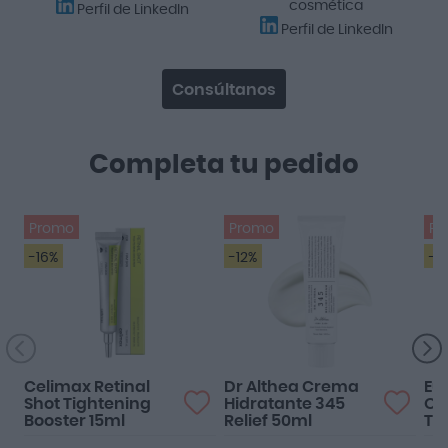
cosmética
Perfil de LinkedIn
Perfil de LinkedIn
Consúltanos
Completa tu pedido
Promo
Promo
Pr
-16%
-12%
-4
Celimax Retinal
Dr Althea Crema
Eu
Shot Tightening
Hidratante 345
Oil
Booster 15ml
Relief 50ml
To
SP