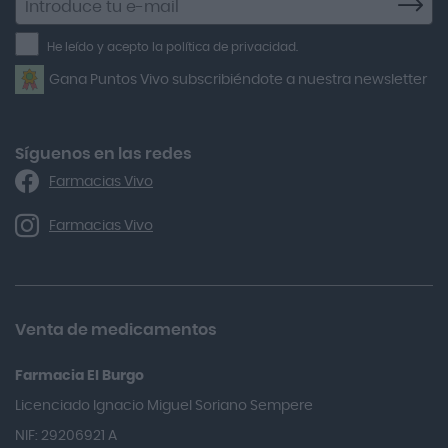
a
Air Lift
la
He leído y acepto la política de privacidad.
Airbiotic
newsletter
Gana Puntos Vivo subscribiéndote a nuestra newsletter
Alfasigma
Alforex
Algasiv
Síguenos en las redes
Farmacias Vivo
Alka Self
Allergan
Farmacias Vivo
Allevyn Classic
Almax
Almirall
Venta de medicamentos
Almiron
Farmacia El Burgo
Aloclair
Licenciado Ignacio Miguel Soriano Sempere
Alter Lab
NIF: 29206921 A