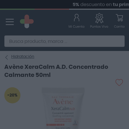
5%
descuento en
tu primer 
Ir
al
contenido
Mi Cuenta
Carrito
Puntos Vivo
Alternative to Doofinder Ecommerce Search
Hidratación
Avène XeraCalm A.D. Concentrado
Calmante 50ml
Saltar
-20%
al
final
de
la
galería
de