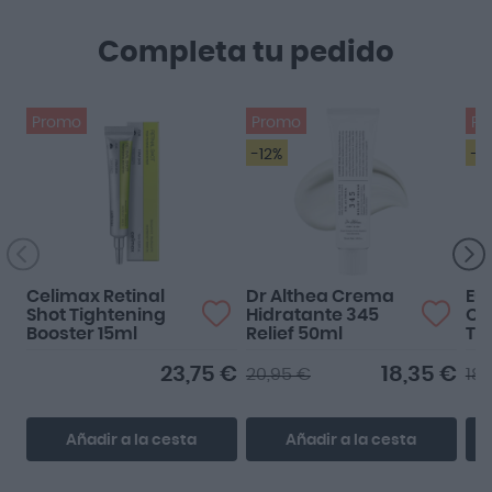
Completa tu pedido
Promo
Promo
Pr
-12%
-4
Celimax Retinal
Dr Althea Crema
Eu
Shot Tightening
Hidratante 345
Oil
Booster 15ml
Relief 50ml
To
SP
23,75 €
18,35 €
20,95 €
18,
Añadir a la cesta
Añadir a la cesta