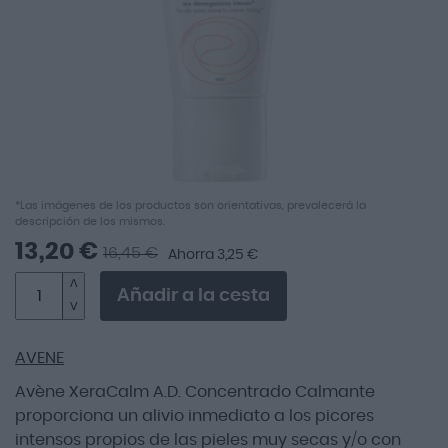
imágenes
Saltar
*Las imágenes de los productos son orientativas, prevalecerá la
descripción de los mismos.
al
comienzo
13,20 €
16,45 €
Ahorra 3,25 €
de
la
Añadir a la cesta
galería
de
imágenes
AVENE
Avène XeraCalm A.D. Concentrado Calmante
proporciona un alivio inmediato a los picores
intensos propios de las pieles muy secas y/o con