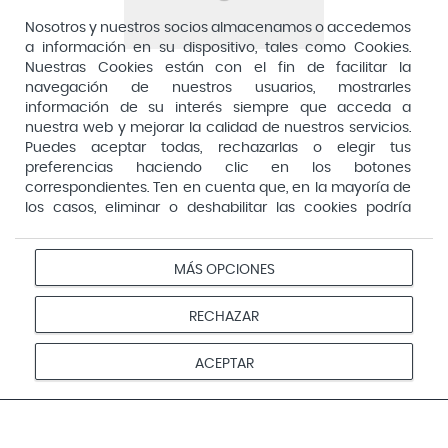
Dirección General de Inspección y Ordenación Sanitaria​
Aquilea
Nosotros y nuestros socios almacenamos o accedemos
Consejería de Sanidad, Comunidad de Madrid
a información en su dispositivo, tales como Cookies.
Arafarma
Aduana, 29, 4ª planta. 28013 Madrid
Nuestras Cookies están con el fin de facilitar la
navegación de nuestros usuarios, mostrarles
Arkopharma
información de su interés siempre que acceda a
Arnidol
nuestra web y mejorar la calidad de nuestros servicios.
Puedes aceptar todas, rechazarlas o elegir tus
Artelac
preferencias haciendo clic en los botones
correspondientes. Ten en cuenta que, en la mayoría de
Arturo Alba
los casos, eliminar o deshabilitar las cookies podría
Aspirina
afectar a la funcionalidad de nuestro Sitio Web y limitar
el acceso a ciertas áreas o servicios ofrecidos a través
Audimer
del mismo. Para modificar tus preferencias haz clic en la
MÁS OPCIONES
Pago seguro
opción Configuración de cookies de nuestro pie de
Audispray
página. Puedes obtener más información en nuestra
RECHAZAR
Ausonia
política de cookies
Avene
Aviso
Redes
Configurar
ACEPTAR
Privacidad
Cookies
legal
sociales
cookies
Avent
© 2026 Farmacias Vivo. Todos los derechos reservados
Avizor