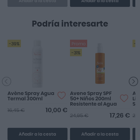
Añadir a la cesta
Añadir a la cesta
Podría interesarte
-39%
Promo
-2
-31%
Avène Spray Agua
Avene Spray SPF
Av
Termal 300ml
50+ Niños 200ml
Li
Resistente al Agua
Su
10,00 €
16,45 €
17,26 €
24,95 €
25
Añadir a la cesta
Añadir a la cesta