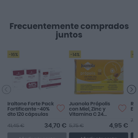
Frecuentemente comprados
juntos
-16%
-14%
-2
Iraltone Forte Pack
Juanola Própolis
Rh
Fortificante -40%
con Miel, Zinc y
Eu
dto 120 cápsulas
Vitamina C 24
pastillas
7,4
34,70 €
4,95 €
41,45 €
5,75 €