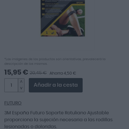
imágenes
Saltar
*Las imágenes de los productos son orientativas, prevalecerá la
descripción de los mismos.
al
comienzo
15,95 €
20,45 €
Ahorra 4,50 €
de
la
Añadir a la cesta
galería
de
imágenes
FUTURO
3M España Futuro Soporte Rotuliano Ajustable
proporciona la sujeción necesaria a las rodillas
lesionadas o doloridas.