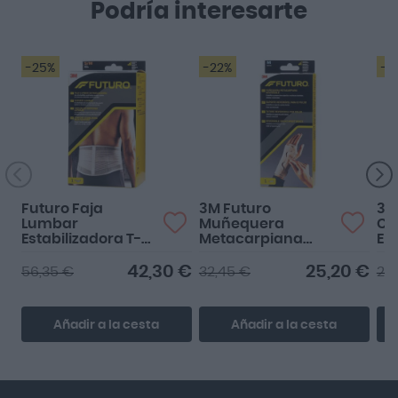
Podría interesarte
-25%
-22%
-2
Futuro Faja
3M Futuro
3M
Lumbar
Muñequera
Co
Estabilizadora T-
Metacarpiana
Epi
Sin M
Reversible Talla M
Co
Pe
42,30 €
25,20 €
56,35 €
32,45 €
21,
Añadir a la cesta
Añadir a la cesta