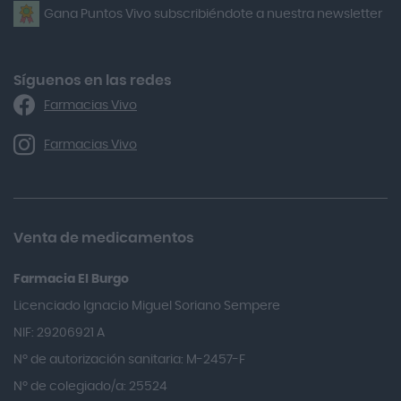
Gana Puntos Vivo subscribiéndote a nuestra newsletter
Alfasigma
Alforex
Algasiv
Síguenos en las redes
Farmacias Vivo
Alka Self
Allergan
Farmacias Vivo
Allevyn Classic
Almax
Almirall
Venta de medicamentos
Almiron
Farmacia El Burgo
Aloclair
Licenciado Ignacio Miguel Soriano Sempere
Alter Lab
NIF: 29206921 A
Alvarez Gómez
Nº de autorización sanitaria: M-2457-F
Alvita
Nº de colegiado/a: 25524