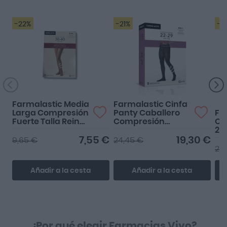
-22%
-21%
-3
L
Farmalastic Media
Farmalastic Cinfa
Larga Compresión
Panty Caballero
Fa
Fuerte Talla Reina
Compresión
Co
Plus Color Beige
Normal Talla
29
Extragrande Color
Ca
7,55 €
19,30 €
9,65 €
24,45 €
Negro
24
Añadir a la cesta
Añadir a la cesta
¿Por qué elegir Farmacias Vivo?