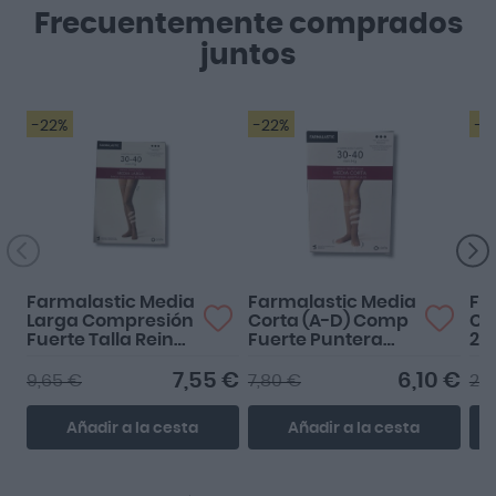
Frecuentemente comprados
juntos
-22%
-22%
-3
Farmalastic Media
Farmalastic Media
Fa
Larga Compresión
Corta (A-D) Comp
Co
Fuerte Talla Reina
Fuerte Puntera
29
Plus Color Beige
Abierta Talla
Ca
Grande Color
7,55 €
6,10 €
9,65 €
7,80 €
24
Beige
Añadir a la cesta
Añadir a la cesta