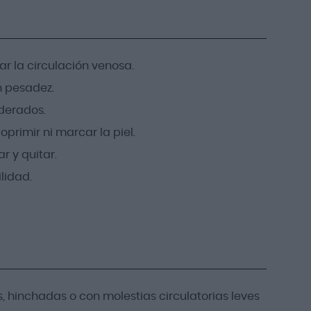
r la circulación venosa.
n pesadez.
derados.
primir ni marcar la piel.
r y quitar.
lidad.
 hinchadas o con molestias circulatorias leves