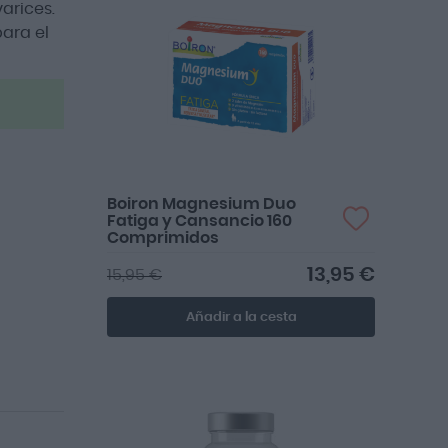
varices.
ara el
Boiron Magnesium Duo
Fatiga y Cansancio 160
Comprimidos
13,95 €
15,95 €
Añadir a la cesta
Complementa perfectamente con