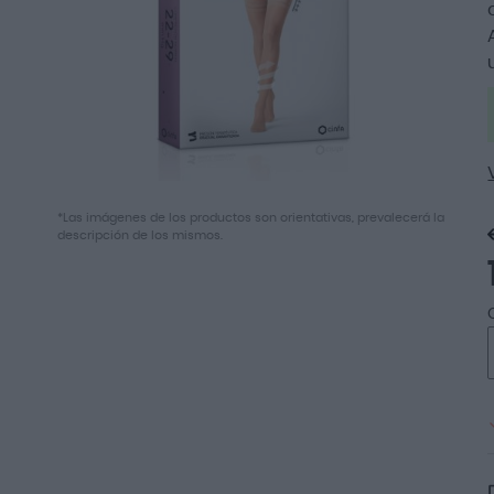
de
imágenes
Saltar
*Las imágenes de los productos son orientativas, prevalecerá la
al
descripción de los mismos.
comienzo
de
la
galería
de
imágenes