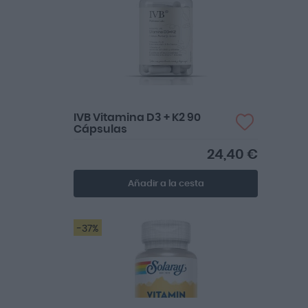
el magnesio de ivb.
IVB Vitamina D3 + K2 90
Cápsulas
24,40 €
Añadir a la cesta
-37%