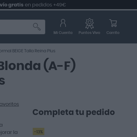
atis
en pedidos +49€
5
Mi Cuenta
Carrito
Puntos Vivo
rmal BEIGE Talla Reina Plus
Blonda (A-F)
s
avoritos
Completa tu pedido
la
orar la
-13%