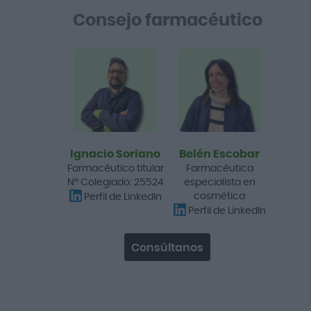
Consejo farmacéutico
Solaray Vitamina D3 & K2
60 Vegcaps
15,05 €
23,80 €
Añadir a la cesta
Ignacio Soriano
Belén Escobar
Farmacéutico titular
Farmacéutica
Nº Colegiado: 25524
especialista en
-15%
cosmética
Perfil de LinkedIn
Perfil de LinkedIn
Consúltanos