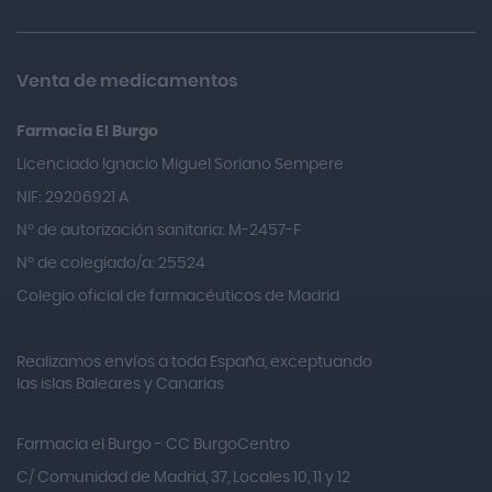
Almax
Almirall
Venta de medicamentos
Almiron
Farmacia El Burgo
Aloclair
Licenciado Ignacio Miguel Soriano Sempere
Alter Lab
NIF: 29206921 A
Alvarez Gómez
Nº de autorización sanitaria: M-2457-F
Alvita
Nº de colegiado/a: 25524
Amifar
Colegio oficial de farmacéuticos de Madrid
Amukina
Realizamos envíos a toda España, exceptuando
Ana María Lajusticia
las islas Baleares y Canarias
Anbio
Andina
Farmacia el Burgo - CC BurgoCentro
Angelini
C/ Comunidad de Madrid, 37, Locales 10, 11 y 12