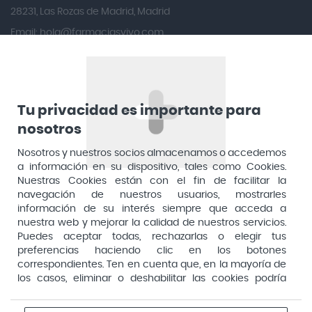
Angileptol
28231, Las Rozas de Madrid, Madrid
Email:
hola@farmaciasvivo.com
Anotaciones Farmacéuticas
Teléfono: 910 05 96 97
Antidol
Apiserum
Apivita
Tu privacidad es importante para
nosotros
Aposan
Dirección General de Inspección y Ordenación Sanitaria​
Aquilea
Nosotros y nuestros socios almacenamos o accedemos
Consejería de Sanidad, Comunidad de Madrid
a información en su dispositivo, tales como Cookies.
Arafarma
Aduana, 29, 4ª planta. 28013 Madrid
Nuestras Cookies están con el fin de facilitar la
navegación de nuestros usuarios, mostrarles
Arkopharma
información de su interés siempre que acceda a
Arnidol
nuestra web y mejorar la calidad de nuestros servicios.
Puedes aceptar todas, rechazarlas o elegir tus
Artelac
preferencias haciendo clic en los botones
correspondientes. Ten en cuenta que, en la mayoría de
Arturo Alba
los casos, eliminar o deshabilitar las cookies podría
Aspirina
afectar a la funcionalidad de nuestro Sitio Web y limitar
el acceso a ciertas áreas o servicios ofrecidos a través