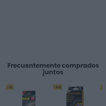
Frecuentemente comprados
juntos
-11%
-19%
-2