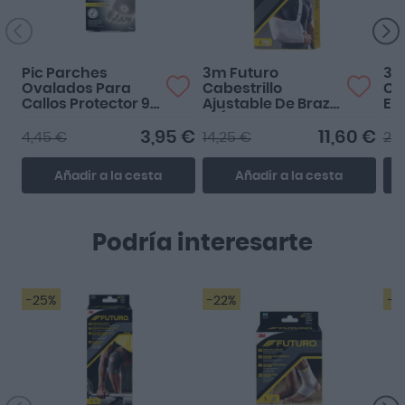
Pic Parches
3m Futuro
3M
Ovalados Para
Cabestrillo
Co
Callos Protector 9
Ajustable De Brazo
Epi
Unidades
T-Única
Co
Pe
3,95 €
11,60 €
4,45 €
14,25 €
21,
Añadir a la cesta
Añadir a la cesta
Podría interesarte
-25%
-22%
-2