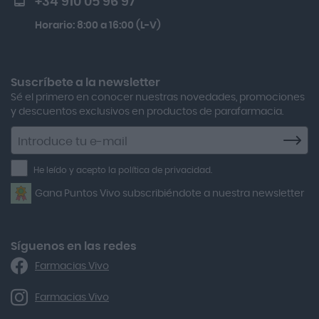
+34 910 05 96 97
Actron
Kobho Glp 30 Viales + 90 Cápsulas
Horario: 8:00 a 16:00 (L-V)
Adamed
Boiron Magnesium Duo Noche 30 Cápsulas
Adolfo Dominguez
Aero Red
Suscríbete a la newsletter
Sé el primero en conocer nuestras novedades, promociones
After Bite
y descuentos exclusivos en productos de parafarmacia.
Agiolax
Suscríbete
a
Air Lift
la
He leído y acepto la política de privacidad.
Airbiotic
newsletter
Gana Puntos Vivo subscribiéndote a nuestra newsletter
Alfasigma
Alforex
Algasiv
Síguenos en las redes
Farmacias Vivo
Alka Self
Allergan
Farmacias Vivo
Allevyn Classic