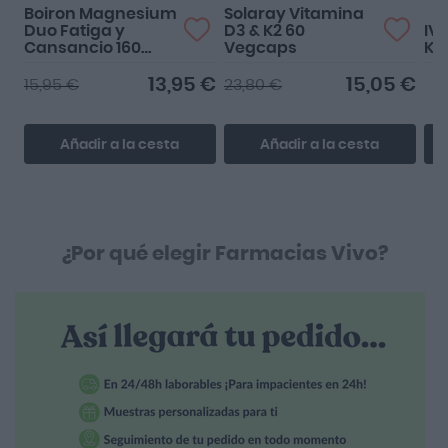
Boiron Magnesium
Solaray Vitamina
Duo Fatiga y
D3 & K2 60
IV
Cansancio 160
Vegcaps
K2
Comprimidos
13,95 €
15,05 €
15,95 €
23,80 €
Añadir a la cesta
Añadir a la cesta
¿Por qué elegir Farmacias Vivo?