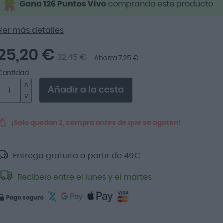
Gana 126 Puntos Vivo
comprando este producto
Ver más detalles
25,20 €
32,45 €
Ahorra 7,25 €
Cantidad
Añadir a la cesta
¡Solo quedan 2, compra antes de que se agoten!
Entrega gratuita a partir de
49
€
Recíbelo entre el lunes y el martes
Pago seguro