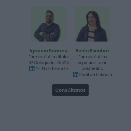
Farmalastic Cinfa Panty
Caballero Compresión
Normal Talla Extragrande
Color Negro
19,30 €
24,45 €
Ignacio Soriano
Belén Escobar
Añadir a la cesta
Farmacéutico titular
Farmacéutica
Nº Colegiado: 25524
especialista en
cosmética
Perfil de LinkedIn
-32%
Perfil de LinkedIn
La calidad del producto ha sido la
Consúltanos
esperada.