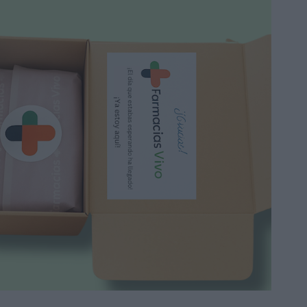
Farmalastic Panty
Compresión Normal talla
Mediana color Negro
16,70 €
24,50 €
Añadir a la cesta
-22%
Farmalastic Media Corta