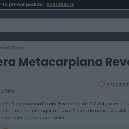
rimer pedido.
SUSCRÍBETE
ible Talla L
a Metacarpiana Rever
Añadir a f
FUTURO
La Muñequera con Férula Reversible de ·3M Futuro es un 
perfecta para proteger a las muñecas de mayo sensibili
lesionadas o con algún dolor.