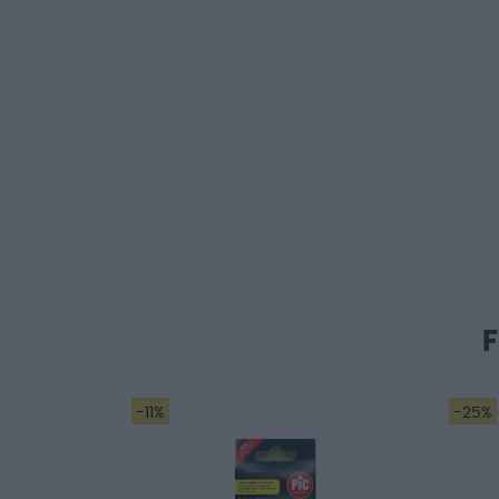
-11%
-25%