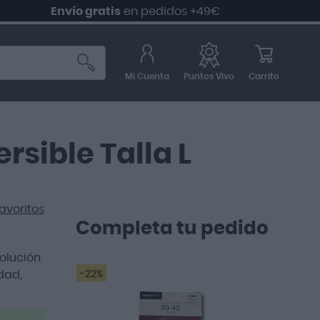
Envío gratis
en pedidos +49€
Mi Cuenta
Carrito
Puntos Vivo
sible Talla L
avoritos
Completa tu pedido
solución
dad,
-22%