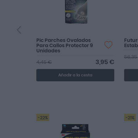
Pic Parches Ovalados
Futur
Para Callos Protector 9
Estab
Unidades
56,35
3,95 €
4,45 €
Añadir a la cesta
-22%
-21%