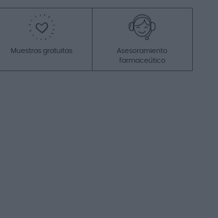
(A-D) Comp Fuerte
Puntera Abierta Talla
Grande Color Beige
6,10 €
7,80 €
Añadir a la cesta
Muestras gratuitas
Asesoramiento
farmaceútico
-22%
Farmalastic Media Corta
(A-D) Comp Fuerte
Puntera Cerrada Talla
Grande Color Beige