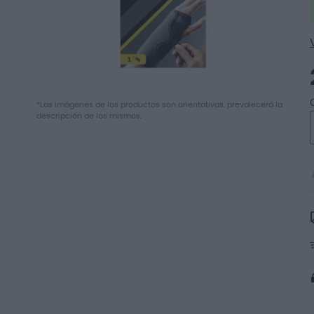
Saltar
*Las imágenes de los productos son orientativas, prevalecerá la
al
descripción de los mismos.
comienzo
de
la
galería
de
imágenes