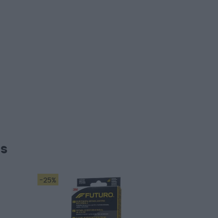
5,65 €
7,20 €
Añadir a la cesta
s
-25%
-25%