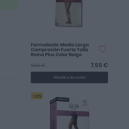
Farmalastic Media Larga
Compresión Fuerte Talla
Reina Plus Color Beige
7,55 €
9,65 €
Añadir a la cesta
-32%
La calidad del producto ha sido la
esperada.