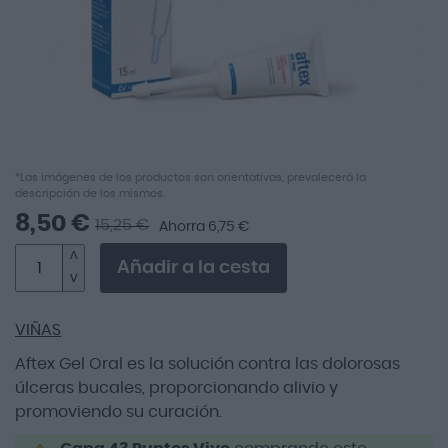
Saltar
*Las imágenes de los productos son orientativas, prevalecerá la
descripción de los mismos.
al
comienzo
8,50 €
15,25 €
Ahorra 6,75 €
de
la
Añadir a la cesta
galería
de
imágenes
VIÑAS
Aftex Gel Oral es la solución contra las dolorosas
úlceras bucales, proporcionando alivio y
promoviendo su curación.