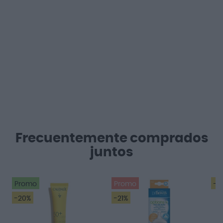
Frecuentemente comprados
juntos
Promo
Promo
-1
-20%
-21%