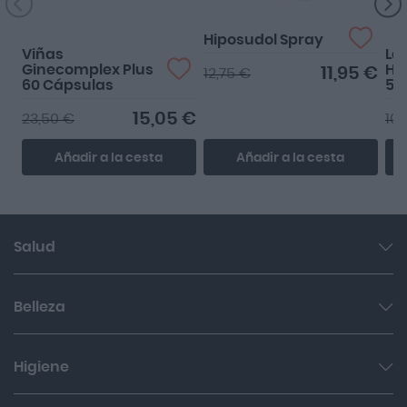
Hiposudol Spray
Viñas
La
Ginecomplex Plus
Hi
11,95 €
12,75 €
60 Cápsulas
50
15,05 €
23,50 €
10,
Añadir a la cesta
Añadir a la cesta
Salud
Garganta y resfriado
Belleza
Cuidado muscular y articular
Facial
Higiene
Salud del sueño y sistema nervioso
Cabello
Botiquín