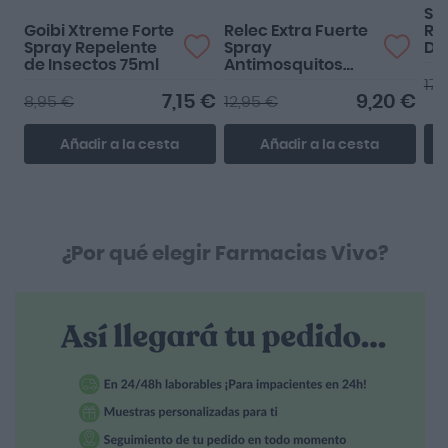
SVR
Goibi Xtreme Forte
Relec Extra Fuerte
Ro
Spray Repelente
Spray
De
de Insectos 75ml
Antimosquitos
2ª 
75ml
17,
7,15 €
9,20 €
8,95 €
12,95 €
Añadir a la cesta
Añadir a la cesta
¿Por qué elegir Farmacias Vivo?