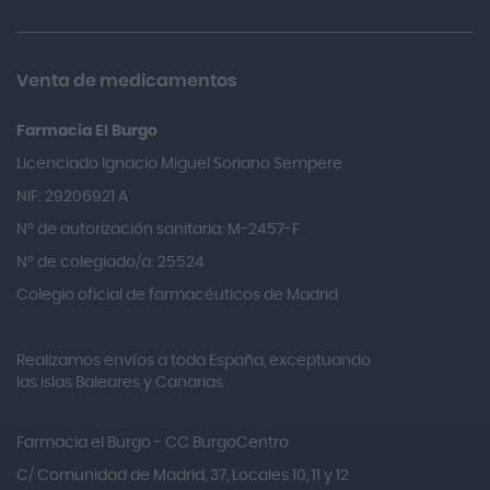
Almax
Almirall
Venta de medicamentos
Almiron
Farmacia El Burgo
Aloclair
Licenciado Ignacio Miguel Soriano Sempere
Alter Lab
NIF: 29206921 A
Alvarez Gómez
Nº de autorización sanitaria: M-2457-F
Alvita
Nº de colegiado/a: 25524
Amifar
Colegio oficial de farmacéuticos de Madrid
Amukina
Realizamos envíos a toda España, exceptuando
Ana María Lajusticia
las islas Baleares y Canarias
Anbio
Andina
Farmacia el Burgo - CC BurgoCentro
Angelini
C/ Comunidad de Madrid, 37, Locales 10, 11 y 12