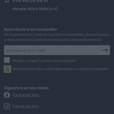
+34 910 05 96 97
Actron
Lactibiane Microbiota Atb 10 Cápsulas
Horario: 8:00 a 16:00 (L-V)
Adamed
Boiron Magnesium Duo Noche 30 Cápsulas
Adolfo Dominguez
Aero Red
Suscríbete a la newsletter
Sé el primero en conocer nuestras novedades, promociones
After Bite
y descuentos exclusivos en productos de parafarmacia.
Agiolax
Suscríbete
a
Air Lift
la
He leído y acepto la política de privacidad.
Airbiotic
newsletter
Gana Puntos Vivo subscribiéndote a nuestra newsletter
Alfasigma
Alforex
Algasiv
Síguenos en las redes
Farmacias Vivo
Alka Self
Allergan
Farmacias Vivo
Allevyn Classic