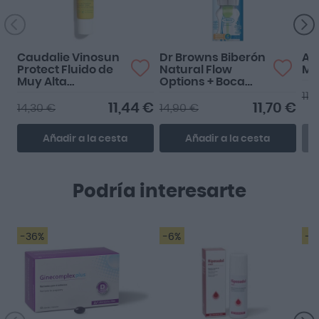
Caudalie Vinosun
Dr Browns Biberón
Ab
Protect Fluido de
Natural Flow
Mi
Muy Alta
Options + Boca
Protección SPF50+
Ancha Tetina Nivel
11,
40ml
2 270ml
11,44 €
11,70 €
14,30 €
14,90 €
Añadir a la cesta
Añadir a la cesta
Podría interesarte
-36%
-6%
-1
👍Perfecto