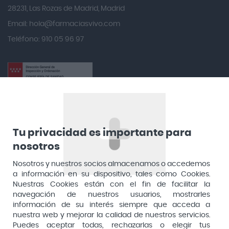
Angileptol
28231, Las Rozas de Madrid, Madrid
Email:
hola@farmaciasvivo.com
Anotaciones Farmacéuticas
Teléfono: 910 05 96 97
Antidol
Apiserum
Apivita
Aposan
Dirección General de Inspección y Ordenación Sanitaria​
Aquilea
Consejería de Sanidad, Comunidad de Madrid
Arafarma
Aduana, 29, 4ª planta. 28013 Madrid
Tu privacidad es importante para
nosotros
Arkopharma
Arnidol
Nosotros y nuestros socios almacenamos o accedemos
a información en su dispositivo, tales como Cookies.
Artelac
Nuestras Cookies están con el fin de facilitar la
navegación de nuestros usuarios, mostrarles
Arturo Alba
información de su interés siempre que acceda a
Aspirina
nuestra web y mejorar la calidad de nuestros servicios.
Puedes aceptar todas, rechazarlas o elegir tus