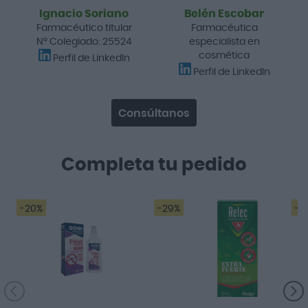
Ignacio Soriano
Belén Escobar
Farmacéutico titular
Farmacéutica
Nº Colegiado: 25524
especialista en
cosmética
Perfil de LinkedIn
Perfil de LinkedIn
Consúltanos
Completa tu pedido
-20%
-29%
-2
Funciona perfecto!
Muy bien