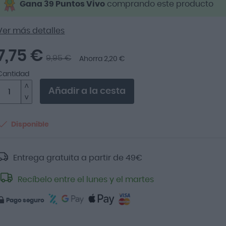
Gana 39 Puntos Vivo
comprando este producto
Ver más detalles
7,75 €
9,95 €
Ahorra 2,20 €
Cantidad
Añadir a la cesta
Disponible
Entrega gratuita a partir de
49
€
Recíbelo entre el lunes y el martes
Pago seguro