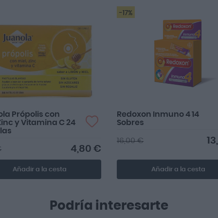
-17%
la Própolis con
Redoxon Inmuno 4 14
 Zinc y Vitamina C 24
Sobres
llas
13
16,00 €
4,80 €
€
Añadir a la cesta
Añadir a la cesta
Podría interesarte