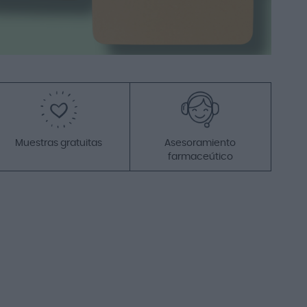
-16%
Hidrata mucho. Se nota el cambio
desde la primera aplicación.
Muestras gratuitas
Asesoramiento
farmaceútico
Neutrogena Crema Pies
Talones Agrietados 40ml
8,90 €
10,55 €
Añadir a la cesta