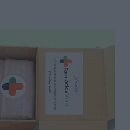
8,70 €
11,70 €
Añadir a la cesta
-23%
Laboratorios Viñas Vigorix
90 cápsulas
30,90 €
40,05 €
Añadir a la cesta