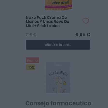
Nuxe Pack Crema De
Manos Y Uñas Rève De
Miel + Stick Labios
6,95 €
7,15 €
Añadir a la cesta
Promo
-10%
Consejo farmacéutico