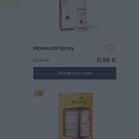
Hiposudol Spray
11,95 €
12,75 €
Añadir a la cesta
-3%