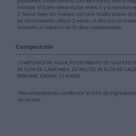
pequeños movimientos con las manos hasta llegar
masaje. El baño debe durar entre 5 y 6 minutos en
3. Secar bien las manos con una toalla suave sin f
Se recomienda utilizar 2 veces al día una al lev
durante un mínimo de 10 días consecutivos.
Composición
COMPOSICIÓN: AGUA, POLISORBATO 20, SULFATO D
DE FLOR DE CAMOMILA, EXTRACTO DE FLOR DE CALÉN
PERFUME, CI19140, CI 42090.
*Recomendamos confirmar la lista de ingrediente
de su uso.