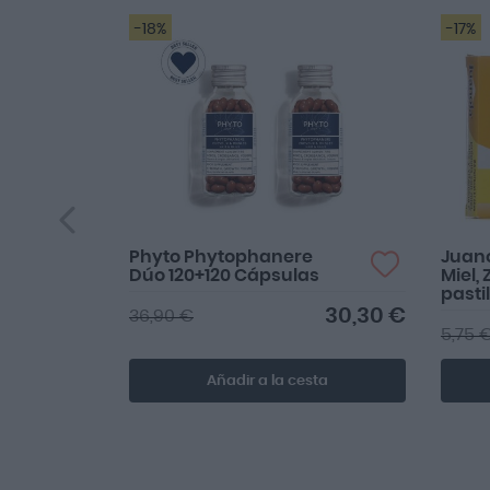
-18%
-17%
Phyto Phytophanere
Juano
Dúo 120+120 Cápsulas
Miel,
pasti
30,30 €
36,90 €
5,75 
Añadir a la cesta