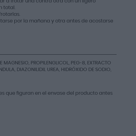
 a frotar una contra otra con un ligero
 total.
rotarlas.
antarse por la mañana y otra antes de acostarse
E MAGNESIO, PROPILENGLICOL, PEG-8, EXTRACTO
DULA, DIAZONILIDIL UREA, HIDRÓXIDO DE SODIO,
s que figuran en el envase del producto antes