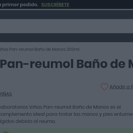
r pedido.
SUSCRÍBETE
Viñas Pan-reumol Baño de Manos 200ml
s Pan-reumol Baño de
Añadir a f
VIÑAS
Laboratorios Viñas Pan-reumol Baño de Manos es el
complemento ideal para tratar las manos y pies entume
rígidos debido al reuma.