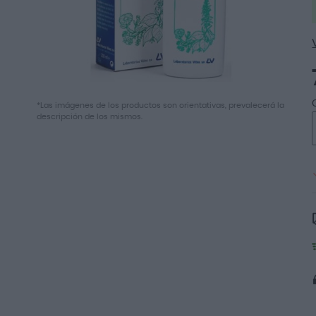
Saltar
*Las imágenes de los productos son orientativas, prevalecerá la
al
descripción de los mismos.
comienzo
de
la
galería
de
imágenes