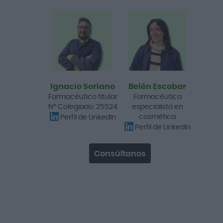
Self Aesthetic Soft
Mascarilla de Pies
5,65 €
6,25 €
Añadir a la cesta
Ignacio Soriano
Belén Escobar
-26%
Farmacéutico titular
Farmacéutica
Nº Colegiado: 25524
especialista en
cosmética
Perfil de LinkedIn
Perfil de LinkedIn
Consúltanos
Neusc Stick Reparador
Pies y Talones 24g