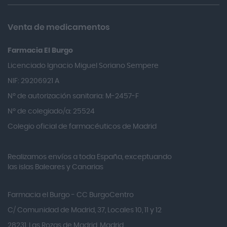
Almax
Almirall
Venta de medicamentos
Almiron
Farmacia El Burgo
Aloclair
Licenciado Ignacio Miguel Soriano Sempere
Alter Lab
NIF: 29206921 A
Alvarez Gómez
Nº de autorización sanitaria: M-2457-F
Alvita
Nº de colegiado/a: 25524
Amifar
Colegio oficial de farmacéuticos de Madrid
Amukina
Realizamos envíos a toda España, exceptuando
Ana María Lajusticia
las islas Baleares y Canarias
Anbio
Andina
Farmacia el Burgo - CC BurgoCentro
Angelini
C/ Comunidad de Madrid, 37, Locales 10, 11 y 12
Angileptol
28231, Las Rozas de Madrid, Madrid