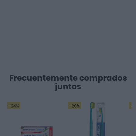
Frecuentemente comprados
juntos
-24%
-20%
-2