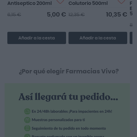
Antiseptico 200ml
Colutorio 500ml
Flu
En
50
5,00 €
10,35 €
6,15 €
12,35 €
8,1
Añadir a la cesta
Añadir a la cesta
¿Por qué elegir Farmacias Vivo?