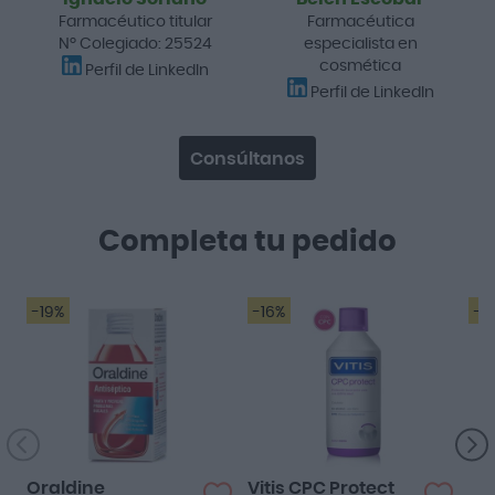
Farmacéutico titular
Farmacéutica
Nº Colegiado: 25524
especialista en
cosmética
Perfil de LinkedIn
Perfil de LinkedIn
Consúltanos
Completa tu pedido
-19%
-16%
-2
Oraldine
Vitis CPC Protect