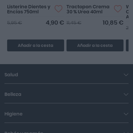
Listerine Dientes y
Tractopon Crema
Wa
Encías 750ml
30 % Urea 40ml
Cr
An
4,90 €
10,85 €
5,95 €
11,45 €
26
Añadir a la cesta
Añadir a la cesta
Salud
Garganta y resfriado
Belleza
Cuidado muscular y articular
Facial
Higiene
Salud del sueño y sistema nervioso
Cabello
Botiquín
Bucal