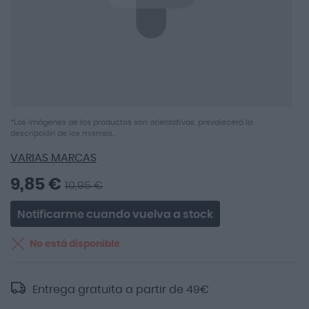
Saltar
*Las imágenes de los productos son orientativas, prevalecerá la
descripción de los mismos.
al
comienzo
VARIAS MARCAS
de
la
9,85 €
10,95 €
galería
de
Notificarme cuando vuelva a stock
imágenes
No está disponible
Entrega gratuita a partir de
49
€