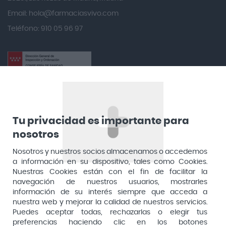
Email:
hola@farmaciasvivo.com
Anotaciones Farmacéuticas
Teléfono: 910 05 96 97
Antidol
Apiserum
Apivita
Aposan
Dirección General de Inspección y Ordenación Sanitaria​
Aquilea
Consejería de Sanidad, Comunidad de Madrid
Arafarma
Aduana, 29, 4ª planta. 28013 Madrid
Tu privacidad es importante para
Arkopharma
nosotros
Arnidol
Nosotros y nuestros socios almacenamos o accedemos
a información en su dispositivo, tales como Cookies.
Artelac
Nuestras Cookies están con el fin de facilitar la
navegación de nuestros usuarios, mostrarles
Arturo Alba
información de su interés siempre que acceda a
Aspirina
nuestra web y mejorar la calidad de nuestros servicios.
Puedes aceptar todas, rechazarlas o elegir tus
Audimer
preferencias haciendo clic en los botones
Pago seguro