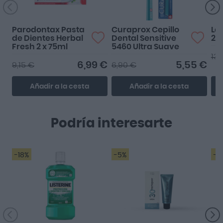
Parodontax Pasta
Curaprox Cepillo
La
de Dientes Herbal
Dental Sensitive
2ª
Fresh 2 x 75ml
5460 Ultra Suave
13,
6,99 €
5,55 €
9,15 €
6,90 €
Añadir a la cesta
Añadir a la cesta
Podría interesarte
-18%
-5%
-2