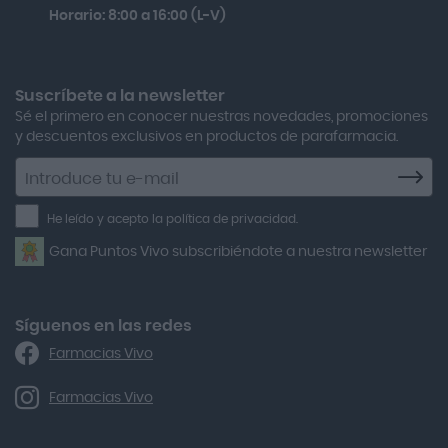
Horario: 8:00 a 16:00 (L-V)
Adamed
Boiron Magnesium Duo Noche 30 Cápsulas
Adolfo Dominguez
Aero Red
Suscríbete a la newsletter
Sé el primero en conocer nuestras novedades, promociones
After Bite
y descuentos exclusivos en productos de parafarmacia.
Agiolax
Suscríbete
a
Air Lift
la
He leído y acepto la política de privacidad.
Airbiotic
newsletter
Gana Puntos Vivo subscribiéndote a nuestra newsletter
Alfasigma
Alforex
Algasiv
Síguenos en las redes
Farmacias Vivo
Alka Self
Allergan
Farmacias Vivo
Allevyn Classic