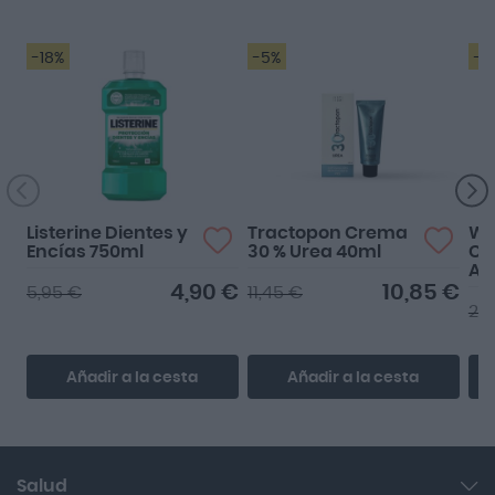
-18%
-5%
-2
Listerine Dientes y
Tractopon Crema
Wa
Encías 750ml
30 % Urea 40ml
Cr
An
4,90 €
10,85 €
5,95 €
11,45 €
26
Añadir a la cesta
Añadir a la cesta
Salud