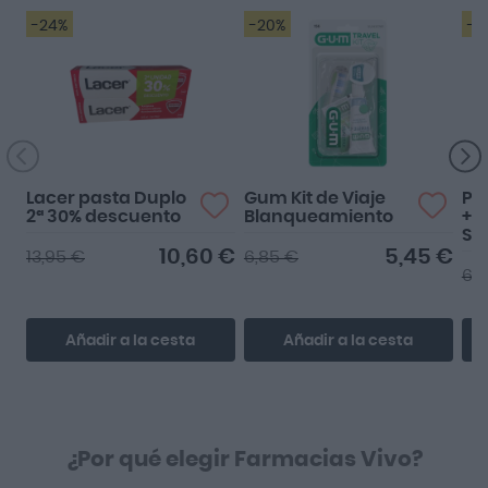
-24%
-20%
-2
Lacer pasta Duplo
Gum Kit de Viaje
Pa
2ª 30% descuento
Blanqueamiento
+ A
Se
Bl
10,60 €
5,45 €
13,95 €
6,85 €
Pa
6,
75
Añadir a la cesta
Añadir a la cesta
¿Por qué elegir Farmacias Vivo?