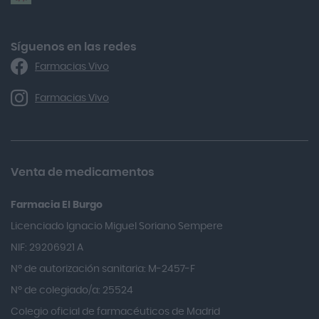
Alforex
Algasiv
Síguenos en las redes
Farmacias Vivo
Alka Self
Allergan
Farmacias Vivo
Allevyn Classic
Almax
Almirall
Venta de medicamentos
Almiron
Farmacia El Burgo
Aloclair
Licenciado Ignacio Miguel Soriano Sempere
Alter Lab
NIF: 29206921 A
Alvarez Gómez
Nº de autorización sanitaria: M-2457-F
Alvita
Nº de colegiado/a: 25524
Amifar
Colegio oficial de farmacéuticos de Madrid