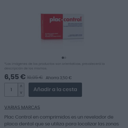
imágenes
Saltar
*Las imágenes de los productos son orientativas, prevalecerá la
al
descripción de los mismos.
comienzo
6,55 €
10,05 €
Ahorra 3,50 €
de
la
Añadir a la cesta
galería
de
imágenes
VARIAS MARCAS
Plac Control en comprimidos es un revelador de
placa dental que se utiliza para localizar las zonas