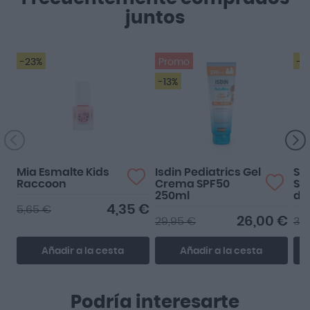
juntos
-23%
Promo
-2
-13%
Mia Esmalte Kids
Isdin Pediatrics Gel
Se
Raccoon
Crema SPF50
Se
250ml
de
Ce
4,35 €
5,65 €
26,00 €
29,95 €
30
Añadir a la cesta
Añadir a la cesta
Podría interesarte