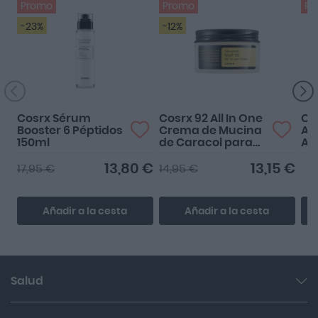
Promo
Promo
Pr
-23%
-12%
Cosrx Sérum
Cosrx 92 All In One
Co
Booster 6 Péptidos
Crema de Mucina
Av
150ml
de Caracol para
An
Pieles
Mu
Maduras/Secas
10
13,80 €
13,15 €
17,95 €
14,95 €
100ml
Añadir a la cesta
Añadir a la cesta
Salud
Garganta y resfriado