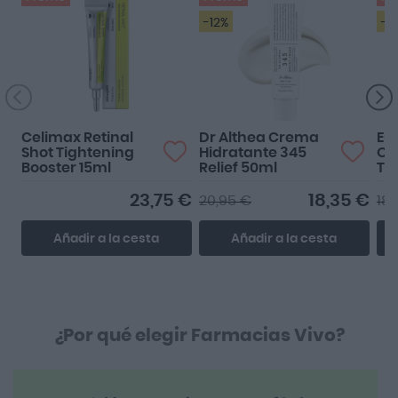
-12%
-4
Celimax Retinal
Dr Althea Crema
Eu
Shot Tightening
Hidratante 345
Oil
Booster 15ml
Relief 50ml
To
SP
23,75 €
18,35 €
20,95 €
18,
Añadir a la cesta
Añadir a la cesta
¿Por qué elegir Farmacias Vivo?