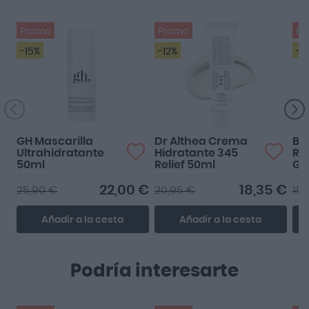
Promo
Promo
Pr
-15%
-12%
-1
GH Mascarilla
Dr Althea Crema
Be
Ultrahidratante
Hidratante 345
Re
50ml
Relief 50ml
Gi
An
22,00 €
18,35 €
25,90 €
20,95 €
15,
Añadir a la cesta
Añadir a la cesta
Podría interesarte