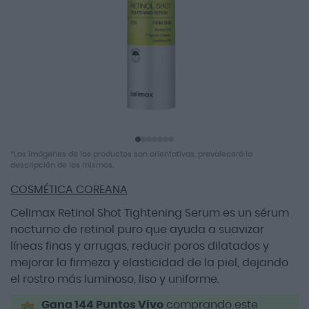
imágenes
Saltar
*Las imágenes de los productos son orientativas, prevalecerá la
al
descripción de los mismos.
comienzo
COSMÉTICA COREANA
de
la
Celimax Retinol Shot Tightening Serum es un sérum
galería
nocturno de retinol puro que ayuda a suavizar
de
imágenes
líneas finas y arrugas, reducir poros dilatados y
mejorar la firmeza y elasticidad de la piel, dejando
el rostro más luminoso, liso y uniforme.
Gana 144 Puntos Vivo
comprando este