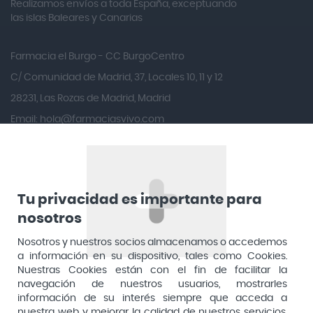
Realizamos envíos a toda España, exceptuando
Ana María Lajusticia
las islas Baleares y Canarias
Anbio
Andina
Farmacia el Burgo - CC BurgoCentro
Angelini
C/ Comunidad de Madrid, 37, Locales 10, 11 y 12
Angileptol
28231, Las Rozas de Madrid, Madrid
Email:
hola@farmaciasvivo.com
Anotaciones Farmacéuticas
Teléfono: 910 05 96 97
Antidol
Apiserum
Apivita
Tu privacidad es importante para
Aposan
nosotros
Dirección General de Inspección y Ordenación Sanitaria​
Aquilea
Nosotros y nuestros socios almacenamos o accedemos
Consejería de Sanidad, Comunidad de Madrid
a información en su dispositivo, tales como Cookies.
Arafarma
Aduana, 29, 4ª planta. 28013 Madrid
Nuestras Cookies están con el fin de facilitar la
navegación de nuestros usuarios, mostrarles
Arkopharma
información de su interés siempre que acceda a
Arnidol
nuestra web y mejorar la calidad de nuestros servicios.