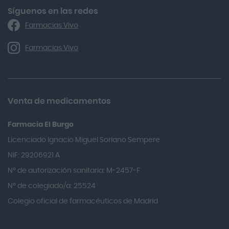
Algasiv
Síguenos en las redes
Farmacias Vivo
Alka Self
Allergan
Farmacias Vivo
Allevyn Classic
Almax
Almirall
Venta de medicamentos
Almiron
Farmacia El Burgo
Aloclair
Licenciado Ignacio Miguel Soriano Sempere
Alter Lab
NIF: 29206921 A
Alvarez Gómez
Nº de autorización sanitaria: M-2457-F
Alvita
Nº de colegiado/a: 25524
Amifar
Colegio oficial de farmacéuticos de Madrid
Amukina