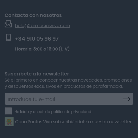
Lactibiane Microbiota Atb 10 Cápsulas
Devoluciones
Acofar
El Blog de Farmacias Vivo
Gh 25 Péptidos-th Sérum 30ml
Contacta con nosotros
Seguimiento de pedidos
Actafarma
Beauty Of Joseon Relief Sun Rice Probiotics Protector
hola@farmaciasvivo.com
Activa Lentes
Preguntas frecuentes
Solar Spf50+ 50ml
+34 910 05 96 97
Actron
Multicentrum Hombre 50+ 90 Comprimidos + 30 Gratis
Horario: 8:00 a 16:00 (L-V)
Adamed
Boiron Magnesium Duo Noche 30 Cápsulas
Adolfo Dominguez
Aero Red
Suscríbete a la newsletter
Sé el primero en conocer nuestras novedades, promociones
After Bite
y descuentos exclusivos en productos de parafarmacia.
Agiolax
Suscríbete
a
Air Lift
la
He leído y acepto la política de privacidad.
Airbiotic
newsletter
Gana Puntos Vivo subscribiéndote a nuestra newsletter
Alfasigma
Alforex