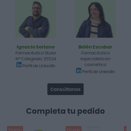
Ignacio Soriano
Belén Escobar
Farmacéutico titular
Farmacéutica
Nº Colegiado: 25524
especialista en
cosmética
Perfil de LinkedIn
Perfil de LinkedIn
Consúltanos
Completa tu pedido
Promo
Promo
Pr