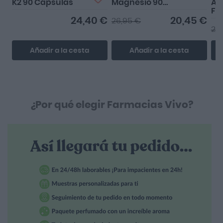
K2 90 Cápsulas
Magnesio 90
Ar
cápsulas
Fo
24,40 €
20,45 €
26,95 €
28
Añadir a la cesta
Añadir a la cesta
¿Por qué elegir Farmacias Vivo?