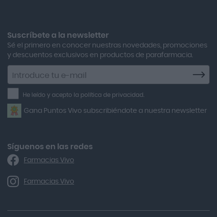
Kobho Glp 30 Viales + 90 Cápsulas
Adolfo Dominguez
Aero Red
Suscríbete a la newsletter
Sé el primero en conocer nuestras novedades, promociones
After Bite
y descuentos exclusivos en productos de parafarmacia.
Agiolax
Suscríbete
a
Air Lift
la
He leído y acepto la política de privacidad.
Airbiotic
newsletter
Gana Puntos Vivo subscribiéndote a nuestra newsletter
Alfasigma
Alforex
Algasiv
Síguenos en las redes
Farmacias Vivo
Alka Self
Allergan
Farmacias Vivo
Allevyn Classic
Almax