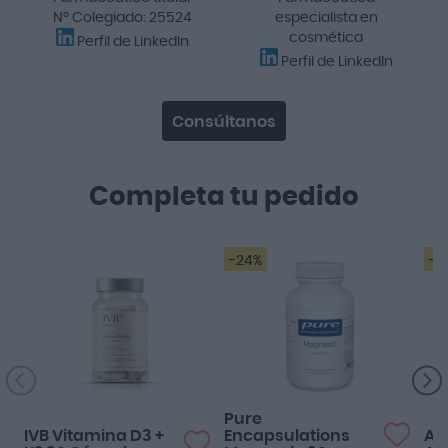
Nº Colegiado: 25524
especialista en
cosmética
Perfil de LinkedIn
Perfil de LinkedIn
Consúltanos
Completa tu pedido
-24%
-1
Complementa
perfectamente con el
magnesio de ivb.
Pure
IVB Vitamina D3 +
Encapsulations
Aq