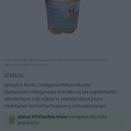
imágenes
Saltar
*Las imágenes de los productos son orientativas, prevalecerá la
descripción de los mismos.
al
comienzo
EPAPLUS
de
la
Epaplus Pack Colágeno+Silicio+Ácido
galería
Hialurónico+Magnesio Vainilla es un suplemento
de
alimenticio con sabor a vainilla ideal para
imágenes
mantener en forma huesos y articulaciones.
Gana 171 Puntos Vivo
comprando este
producto