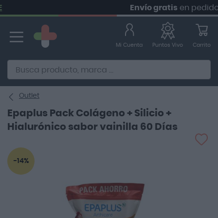
Envío gratis
en pedidos +
Ir
al
contenido
Mi Cuenta
Carrito
Puntos Vivo
Alternative to Doofinder Ecommerce Search
Outlet
Epaplus Pack Colágeno + Silicio +
Hialurónico sabor vainilla 60 Días
Saltar
-14%
al
final
de
la
galería
de