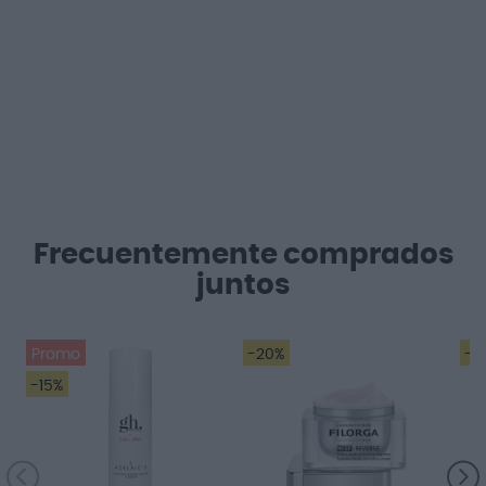
Frecuentemente comprados
juntos
Promo
-20%
-2
-15%