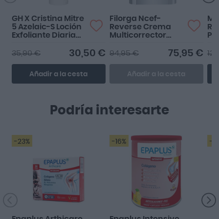
GH X Cristina Mitre
Filorga Ncef-
Ma
5 Azelaic-S Loción
Reverse Crema
Re
Exfoliante Diaria
Multicorrector
Pl
150ml
50ml
30,50 €
75,95 €
35,90 €
94,95 €
12,
Añadir a la cesta
Añadir a la cesta
Podría interesarte
-23%
-16%
-2
M