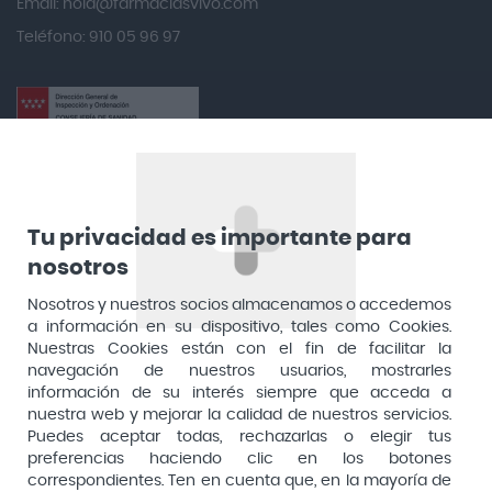
Email:
hola@farmaciasvivo.com
Anotaciones Farmacéuticas
Teléfono: 910 05 96 97
Antidol
Apiserum
Apivita
Aposan
Dirección General de Inspección y Ordenación Sanitaria​
Aquilea
Consejería de Sanidad, Comunidad de Madrid
Arafarma
Aduana, 29, 4ª planta. 28013 Madrid
Tu privacidad es importante para
nosotros
Arkopharma
Arnidol
Nosotros y nuestros socios almacenamos o accedemos
a información en su dispositivo, tales como Cookies.
Artelac
Nuestras Cookies están con el fin de facilitar la
navegación de nuestros usuarios, mostrarles
Arturo Alba
información de su interés siempre que acceda a
Aspirina
nuestra web y mejorar la calidad de nuestros servicios.
Puedes aceptar todas, rechazarlas o elegir tus
Audimer
preferencias haciendo clic en los botones
Pago seguro
correspondientes. Ten en cuenta que, en la mayoría de
Audispray