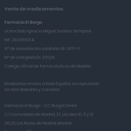
Almirall
Venta de medicamentos
Almiron
Farmacia El Burgo
Aloclair
Licenciado Ignacio Miguel Soriano Sempere
Alter Lab
NIF: 29206921 A
Alvarez Gómez
Nº de autorización sanitaria: M-2457-F
Alvita
Nº de colegiado/a: 25524
Amifar
Colegio oficial de farmacéuticos de Madrid
Amukina
Realizamos envíos a toda España, exceptuando
Ana María Lajusticia
las islas Baleares y Canarias
Anbio
Andina
Farmacia el Burgo - CC BurgoCentro
Angelini
C/ Comunidad de Madrid, 37, Locales 10, 11 y 12
Angileptol
28231, Las Rozas de Madrid, Madrid