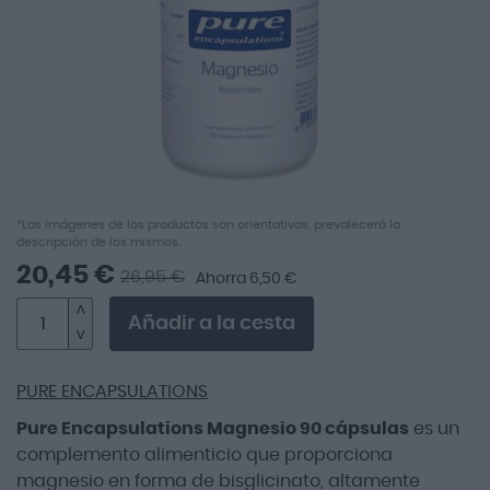
imágenes
Saltar
*Las imágenes de los productos son orientativas, prevalecerá la
descripción de los mismos.
al
comienzo
20,45 €
26,95 €
Ahorra 6,50 €
de
la
Añadir a la cesta
galería
de
imágenes
PURE ENCAPSULATIONS
Pure Encapsulations Magnesio 90 cápsulas
es un
complemento alimenticio que proporciona
magnesio en forma de bisglicinato, altamente