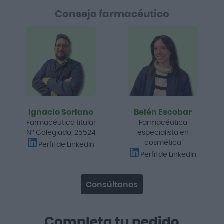
Consejo farmacéutico
Ignacio Soriano
Belén Escobar
Farmacéutico titular
Farmacéutica
Nº Colegiado: 25524
especialista en
cosmética
Perfil de LinkedIn
Perfil de LinkedIn
Consúltanos
Completa tu pedido