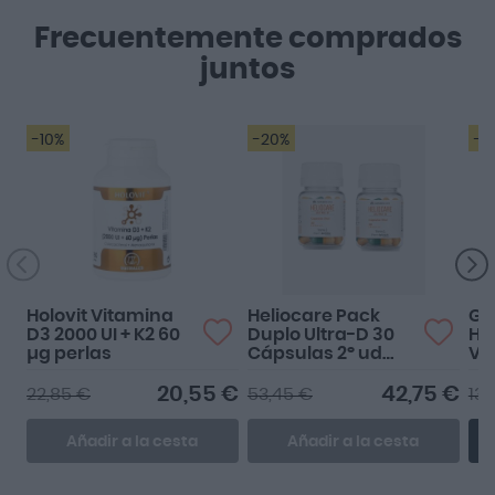
Frecuentemente comprados
juntos
-10%
-20%
-1
Holovit Vitamina
Heliocare Pack
Gy
D3 2000 UI + K2 60
Duplo Ultra-D 30
Hi
µg perlas
Cápsulas 2º ud
Va
40%dto
Ap
20,55 €
42,75 €
22,85 €
53,45 €
13,
Añadir a la cesta
Añadir a la cesta