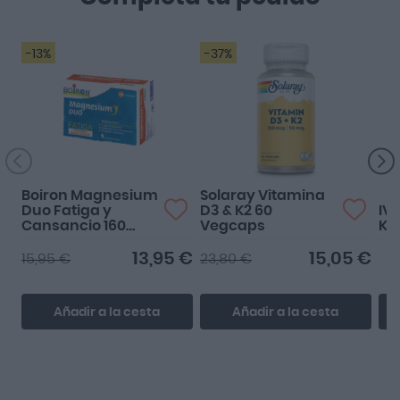
-13%
-37%
Boiron Magnesium
Solaray Vitamina
Duo Fatiga y
D3 & K2 60
IV
Cansancio 160
Vegcaps
K2
Comprimidos
13,95 €
15,05 €
15,95 €
23,80 €
Añadir a la cesta
Añadir a la cesta