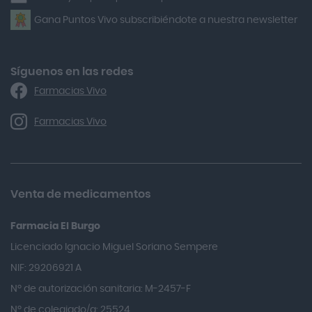
newsletter
Gana Puntos Vivo subscribiéndote a nuestra newsletter
Alfasigma
Alforex
Algasiv
Síguenos en las redes
Farmacias Vivo
Alka Self
Allergan
Farmacias Vivo
Allevyn Classic
Almax
Almirall
Venta de medicamentos
Almiron
Farmacia El Burgo
Aloclair
Licenciado Ignacio Miguel Soriano Sempere
Alter Lab
NIF: 29206921 A
Alvarez Gómez
Nº de autorización sanitaria: M-2457-F
Alvita
Nº de colegiado/a: 25524