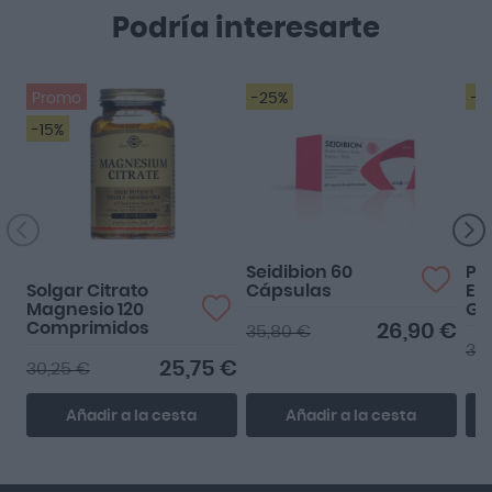
Podría interesarte
Promo
-25%
-2
-15%
De momento no lkevo
mucho tiempo y no
puedo opinar ,pero... Si
que pu...
Seidibion 60
Pu
Solgar Citrato
Cápsulas
En
Magnesio 120
Gl
Comprimidos
Co
26,90 €
35,80 €
60
38
25,75 €
30,25 €
Añadir a la cesta
Añadir a la cesta