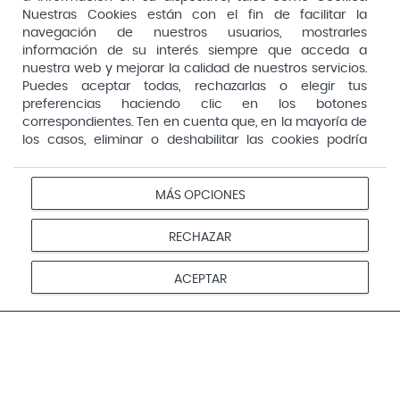
Arafarma
Aduana, 29, 4ª planta. 28013 Madrid
Nuestras Cookies están con el fin de facilitar la
navegación de nuestros usuarios, mostrarles
Arkopharma
información de su interés siempre que acceda a
Arnidol
nuestra web y mejorar la calidad de nuestros servicios.
Puedes aceptar todas, rechazarlas o elegir tus
Artelac
preferencias haciendo clic en los botones
correspondientes. Ten en cuenta que, en la mayoría de
Arturo Alba
los casos, eliminar o deshabilitar las cookies podría
Aspirina
afectar a la funcionalidad de nuestro Sitio Web y limitar
el acceso a ciertas áreas o servicios ofrecidos a través
Audimer
del mismo. Para modificar tus preferencias haz clic en la
MÁS OPCIONES
Pago seguro
opción Configuración de cookies de nuestro pie de
Audispray
página. Puedes obtener más información en nuestra
RECHAZAR
Ausonia
política de cookies
Avene
Aviso
Redes
Configurar
ACEPTAR
Privacidad
Cookies
legal
sociales
cookies
Avent
© 2026 Farmacias Vivo. Todos los derechos reservados
Avizor
Baby Isdin
Bach