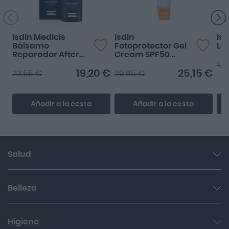
Isdin Medicis
Isdin
Is
Bálsamo
Fotoprotector Gel
Lot
Reparador After
Cream SPF50
Shave 100ml
250ml
17,
19,20 €
25,15 €
23,55 €
29,95 €
Añadir a la cesta
Añadir a la cesta
Salud
Garganta y resfriado
Belleza
Cuidado muscular y articular
Facial
Higiene
Salud del sueño y sistema nervioso