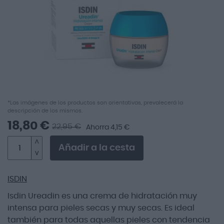
imágenes
Saltar
*Las imágenes de los productos son orientativas, prevalecerá la
descripción de los mismos.
al
comienzo
18,80 €
22,95 €
Ahorra 4,15 €
de
la
Añadir a la cesta
galería
de
imágenes
ISDIN
Isdin Ureadin es una crema de hidratación muy
intensa para pieles secas y muy secas. Es ideal
también para todas aquellas pieles con tendencia