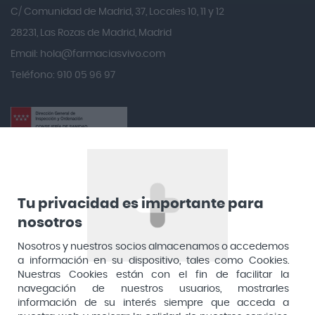
Angelini
C/ Comunidad de Madrid, 37, Locales 10, 11 y 12
Angileptol
28231, Las Rozas de Madrid, Madrid
Email:
hola@farmaciasvivo.com
Anotaciones Farmacéuticas
Teléfono: 910 05 96 97
Antidol
Apiserum
Apivita
Aposan
Dirección General de Inspección y Ordenación Sanitaria​
Aquilea
Consejería de Sanidad, Comunidad de Madrid
Arafarma
Aduana, 29, 4ª planta. 28013 Madrid
Tu privacidad es importante para
nosotros
Arkopharma
Arnidol
Nosotros y nuestros socios almacenamos o accedemos
a información en su dispositivo, tales como Cookies.
Artelac
Nuestras Cookies están con el fin de facilitar la
navegación de nuestros usuarios, mostrarles
Arturo Alba
información de su interés siempre que acceda a