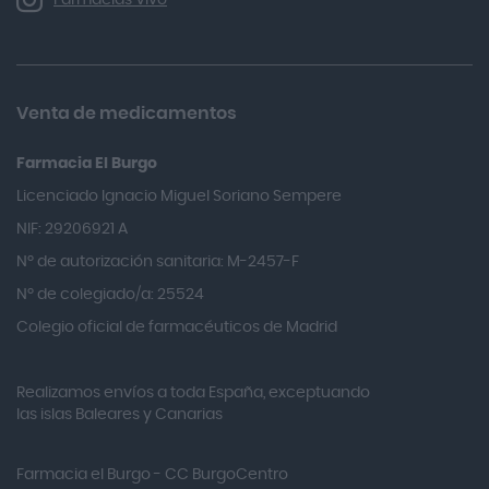
Farmacias Vivo
Allevyn Classic
Almax
Almirall
Venta de medicamentos
Almiron
Farmacia El Burgo
Aloclair
Licenciado Ignacio Miguel Soriano Sempere
Alter Lab
NIF: 29206921 A
Alvarez Gómez
Nº de autorización sanitaria: M-2457-F
Alvita
Nº de colegiado/a: 25524
Amifar
Colegio oficial de farmacéuticos de Madrid
Amukina
Realizamos envíos a toda España, exceptuando
Ana María Lajusticia
las islas Baleares y Canarias
Anbio
Andina
Farmacia el Burgo - CC BurgoCentro