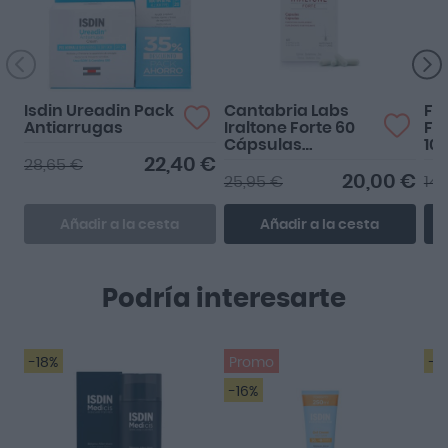
Isdin Ureadin Pack
Cantabria Labs
Fo
Antiarrugas
Iraltone Forte 60
For
Cápsulas
10
Anticaída
Am
22,40 €
28,65 €
20,00 €
25,95 €
14,
Añadir a la cesta
Añadir a la cesta
Podría interesarte
-18%
Promo
-1
-16%