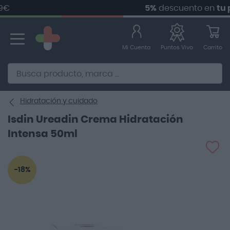
5%
descuento en
tu pri
Ir
al
contenido
Mi Cuenta
Carrito
Puntos Vivo
Alternative to Doofinder Ecommerce Search
Hidratación y cuidado
Isdin Ureadin Crema Hidratación
Intensa 50ml
Saltar
-18%
al
final
de
la
galería
de