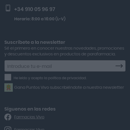
Activa Lentes
Preguntas frecuentes
Solar Spf50+ 50ml
+34 910 05 96 97
Actron
Lactibiane Microbiota Atb 10 Cápsulas
Horario: 8:00 a 16:00 (L-V)
Adamed
Multicentrum Hombre 50+ 90 Comprimidos + 30 Gratis
Adolfo Dominguez
Aero Red
Suscríbete a la newsletter
Sé el primero en conocer nuestras novedades, promociones
After Bite
y descuentos exclusivos en productos de parafarmacia.
Agiolax
Suscríbete
a
Air Lift
la
He leído y acepto la política de privacidad.
Airbiotic
newsletter
Gana Puntos Vivo subscribiéndote a nuestra newsletter
Alfasigma
Alforex
Algasiv
Síguenos en las redes
Farmacias Vivo
Alka Self
Allergan