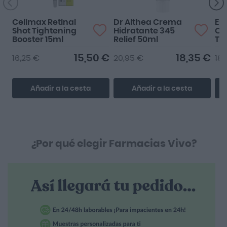
Celimax Retinal
Dr Althea Crema
Eu
Shot Tightening
Hidratante 345
Oil
Booster 15ml
Relief 50ml
To
SP
15,50 €
18,35 €
16,25 €
20,95 €
18,
Añadir a la cesta
Añadir a la cesta
¿Por qué elegir Farmacias Vivo?