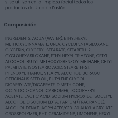
si se utilizan en la limpieza facial todos los
productos de Ureadin Fusión.
Composición
INGREDIENTS: AQUA (WATER), ETHYLHEXYL
METHOXYCINNAMATE, UREA, CYCLOPENTASILOXANE,
GLYCERIN, GLYCERYL STEARATE, STEARETH-2,
CYCLOHEXASILOXANE, ETHYLHEXYL TRIAZONE, CETYL
ALCOHOL, BUTYL METHOXYDIBENZOYLMETHANE, CETYL
PALMITATE, ISOSTEARIC ACID, STEARETH-21,
PHENOXYETHANOL, STEARYL ALCOHOL, BORAGO
OFFICINALIS SEED OIL, BUTYLENE GLYCOL
DICAPRYLATE/DICAPRATE, DIMETHICONE,
OCTYLDODECANOL, CARBOMER, TOCOPHERYL
ACETATE, LACTIC ACID, SODIUM HYDROXIDE, ISOCETYL
ALCOHOL, DISODIUM EDTA, PARFUM (FRAGRANCE),
ALCOHOL DENAT., ACRYLATES/C10-30 ALKYL ACRYLATE
CROSSPOLYMER, BHT, CERAMIDE NP, LIMONENE, HEXYL