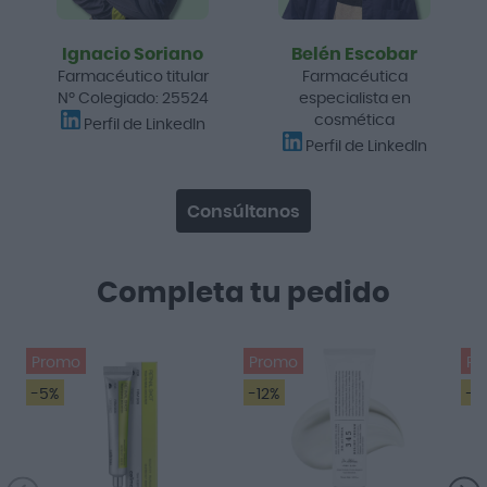
Ignacio Soriano
Belén Escobar
Farmacéutico titular
Farmacéutica
Nº Colegiado: 25524
especialista en
cosmética
Perfil de LinkedIn
Perfil de LinkedIn
Consúltanos
Completa tu pedido
Promo
Promo
Pr
-5%
-12%
-3