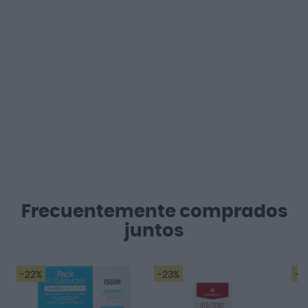
Frecuentemente comprados
juntos
-22%
-23%
-2