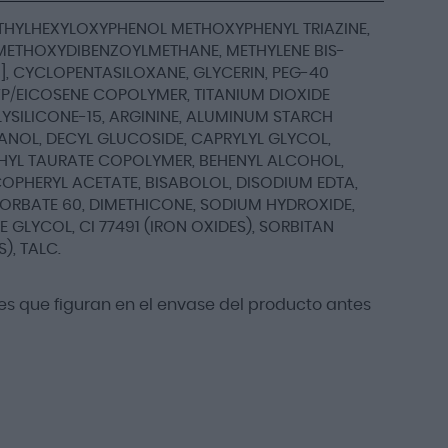
ETHYLHEXYLOXYPHENOL METHOXYPHENYL TRIAZINE,
 METHOXYDIBENZOYLMETHANE, METHYLENE BIS-
, CYCLOPENTASILOXANE, GLYCERIN, PEG-40
VP/EICOSENE COPOLYMER, TITANIUM DIOXIDE
OLYSILICONE-15, ARGININE, ALUMINUM STARCH
NOL, DECYL GLUCOSIDE, CAPRYLYL GLYCOL,
YL TAURATE COPOLYMER, BEHENYL ALCOHOL,
COPHERYL ACETATE, BISABOLOL, DISODIUM EDTA,
ORBATE 60, DIMETHICONE, SODIUM HYDROXIDE,
E GLYCOL, CI 77491 (IRON OXIDES), SORBITAN
), TALC.
s que figuran en el envase del producto antes