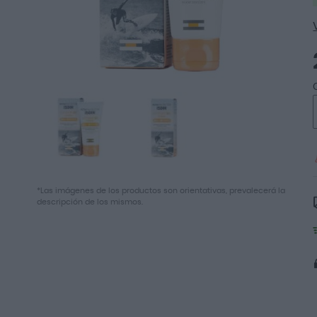
Saltar
al
*Las imágenes de los productos son orientativas, prevalecerá la
descripción de los mismos.
comienzo
de
la
galería
de
imágenes