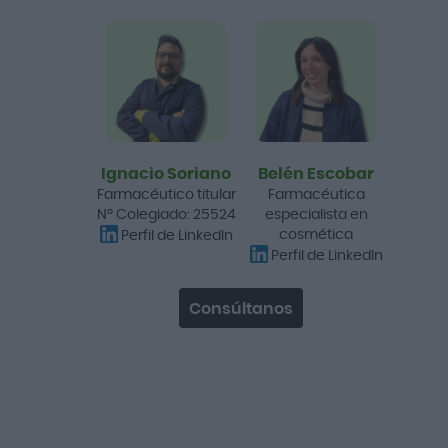
Primaderm Fotoprotector
Facial Xpertsun Urban
Advanced Textura Ligera
SPF50+ 50ml
16,36 €
25,10 €
Añadir a la cesta
Ignacio Soriano
Belén Escobar
Farmacéutico titular
Farmacéutica
Nº Colegiado: 25524
especialista en
-33%
cosmética
Perfil de LinkedIn
Perfil de LinkedIn
Consúltanos
SVR Sun Secure Leche