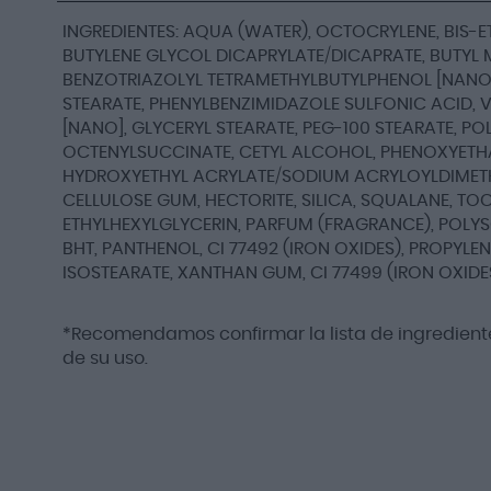
INGREDIENTES: AQUA (WATER), OCTOCRYLENE, BIS-
BUTYLENE GLYCOL DICAPRYLATE/DICAPRATE, BUTYL
BENZOTRIAZOLYL TETRAMETHYLBUTYLPHENOL [NANO]
STEARATE, PHENYLBENZIMIDAZOLE SULFONIC ACID, 
[NANO], GLYCERYL STEARATE, PEG-100 STEARATE, P
OCTENYLSUCCINATE, CETYL ALCOHOL, PHENOXYETHA
HYDROXYETHYL ACRYLATE/SODIUM ACRYLOYLDIMETH
CELLULOSE GUM, HECTORITE, SILICA, SQUALANE, TO
ETHYLHEXYLGLYCERIN, PARFUM (FRAGRANCE), POLYS
BHT, PANTHENOL, CI 77492 (IRON OXIDES), PROPYLEN
ISOSTEARATE, XANTHAN GUM, CI 77499 (IRON OXIDES
*Recomendamos confirmar la lista de ingrediente
de su uso.