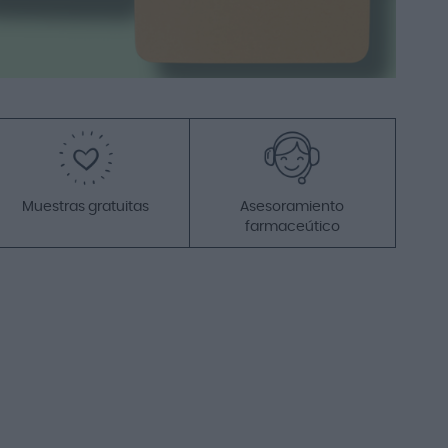
Añadir a la cesta
Promo
-17%
Broncea...y protege...nunca antes la
había usado... recomendable
Muestras gratuitas
Asesoramiento
farmaceútico
Isdin Fotoprotector Hydro
Oil SPF 30 200ml
23,30 €
27,95 €
Añadir a la cesta