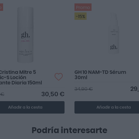
o
Promo
-15%
Cristina Mitre 5
GH 10 NAM-TD Sérum
ic-S Loción
30ml
iante Diaria 150ml
29
34,90 €
30,50 €
 €
Añadir a la cesta
Añadir a la cesta
Podría interesarte