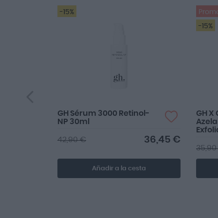
-15%
Prom
-15%
GH Sérum 3000 Retinol-
GH X 
NP 30ml
Azela
Exfol
36,45 €
42,90 €
35,90
Añadir a la cesta