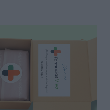
SPF50+ 250ml
16,30 €
24,25 €
Añadir a la cesta
Promo
-29%
La Roche-Posay Anthelios
Spray Invisible SPF50+
200ml
16,07 €
22,75 €