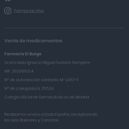
Allergan
Farmacias Vivo
Allevyn Classic
Almax
Almirall
Venta de medicamentos
Almiron
Farmacia El Burgo
Aloclair
Licenciado Ignacio Miguel Soriano Sempere
Alter Lab
NIF: 29206921 A
Alvarez Gómez
Nº de autorización sanitaria: M-2457-F
Alvita
Nº de colegiado/a: 25524
Amifar
Colegio oficial de farmacéuticos de Madrid
Amukina
Realizamos envíos a toda España, exceptuando
Ana María Lajusticia
las islas Baleares y Canarias
Anbio