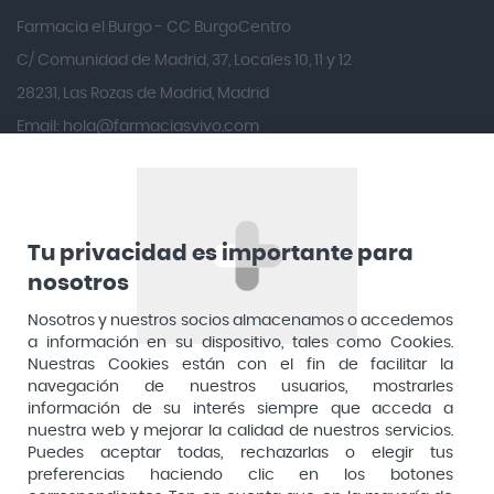
Andina
Farmacia el Burgo - CC BurgoCentro
Angelini
C/ Comunidad de Madrid, 37, Locales 10, 11 y 12
Angileptol
28231, Las Rozas de Madrid, Madrid
Email:
hola@farmaciasvivo.com
Anotaciones Farmacéuticas
Teléfono: 910 05 96 97
Antidol
Apiserum
Apivita
Tu privacidad es importante para
Aposan
nosotros
Dirección General de Inspección y Ordenación Sanitaria​
Aquilea
Nosotros y nuestros socios almacenamos o accedemos
Consejería de Sanidad, Comunidad de Madrid
a información en su dispositivo, tales como Cookies.
Arafarma
Aduana, 29, 4ª planta. 28013 Madrid
Nuestras Cookies están con el fin de facilitar la
navegación de nuestros usuarios, mostrarles
Arkopharma
información de su interés siempre que acceda a
Arnidol
nuestra web y mejorar la calidad de nuestros servicios.
Puedes aceptar todas, rechazarlas o elegir tus
Artelac
preferencias haciendo clic en los botones