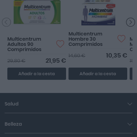
Lo usamos desde hace
años.
Multicentrum
Multicentrum
Hombre 30
Mu
Adultos 90
Comprimidos
Mu
Comprimidos
Co
10,35 €
14,60 €
21,95 €
29,80 €
15,
Añadir a la cesta
Añadir a la cesta
Salud
Garganta y resfriado
Belleza
Cuidado muscular y articular