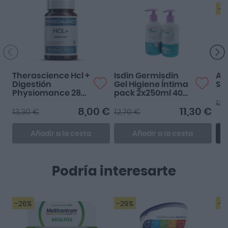
-2
Therascience Hcl +
Isdin Germisdin
Av
Digestión
Gel Higiene Íntima
So
Physiomance 28
pack 2x250ml 40%
cápsulas
2ª ud
13,
8,00 €
11,30 €
13,30 €
12,70 €
Añadir a la cesta
Añadir a la cesta
Podría interesarte
-26%
-29%
-3