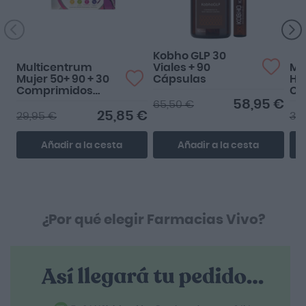
Kobho GLP 30
Multicentrum
Viales + 90
Mu
Mujer 50+ 90 + 30
Cápsulas
Ho
Comprimidos
Co
Gratis
Gr
58,95 €
65,50 €
25,85 €
29,95 €
31,
Añadir a la cesta
Añadir a la cesta
¿Por qué elegir Farmacias Vivo?