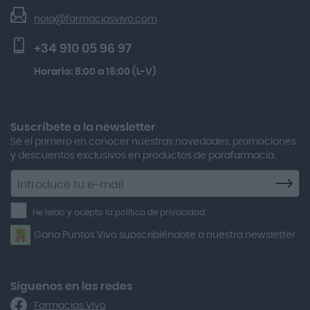
Seguimiento de pedidos
Actafarma
Beauty Of Joseon Relief Sun Rice Probiotics Protector
hola@farmaciasvivo.com
Activa Lentes
Preguntas frecuentes
Solar Spf50+ 50ml
+34 910 05 96 97
Actron
Kobho Glp 30 Viales + 90 Cápsulas
Horario: 8:00 a 16:00 (L-V)
Adamed
Multicentrum Hombre 50+ 90 Comprimidos + 30 Gratis
Adolfo Dominguez
Aero Red
Suscríbete a la newsletter
Sé el primero en conocer nuestras novedades, promociones
After Bite
y descuentos exclusivos en productos de parafarmacia.
Agiolax
Suscríbete
a
Air Lift
la
He leído y acepto la política de privacidad.
Airbiotic
newsletter
Gana Puntos Vivo subscribiéndote a nuestra newsletter
Alfasigma
Alforex
Algasiv
Síguenos en las redes
Farmacias Vivo
Alka Self