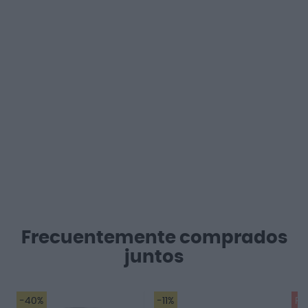
Frecuentemente comprados
juntos
-40%
-11%
Pr