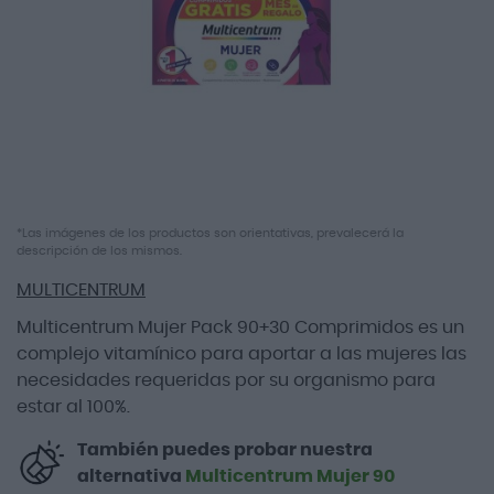
imágenes
Saltar
*Las imágenes de los productos son orientativas, prevalecerá la
descripción de los mismos.
al
comienzo
MULTICENTRUM
de
la
Multicentrum Mujer Pack 90+30 Comprimidos es un
galería
complejo vitamínico para aportar a las mujeres las
de
necesidades requeridas por su organismo para
imágenes
estar al 100%.
También puedes probar nuestra
alternativa
Multicentrum Mujer 90