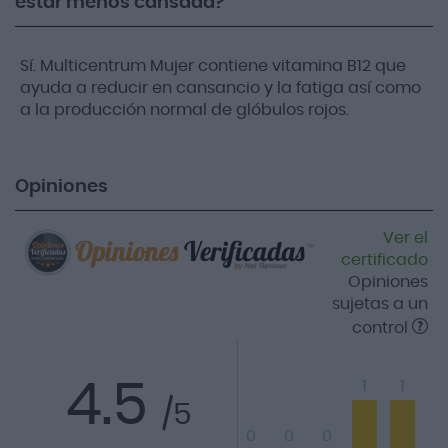
estar menos cansada?
Sí. Multicentrum Mujer contiene vitamina B12 que
ayuda a reducir en cansancio y la fatiga así como
a la producción normal de glóbulos rojos.
Opiniones
Ver el
certificado
Opiniones
sujetas a un
control
4.5
1
1
/5
0
0
0