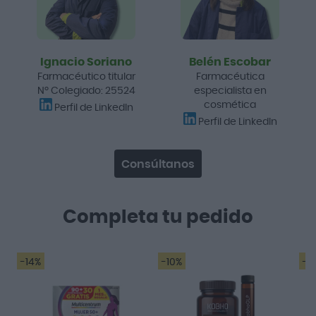
Ignacio Soriano
Belén Escobar
Farmacéutico titular
Farmacéutica
Nº Colegiado: 25524
especialista en
cosmética
Perfil de LinkedIn
Perfil de LinkedIn
Consúltanos
Completa tu pedido
-14%
-10%
-2
Es un multi vitamínico
muy completo.