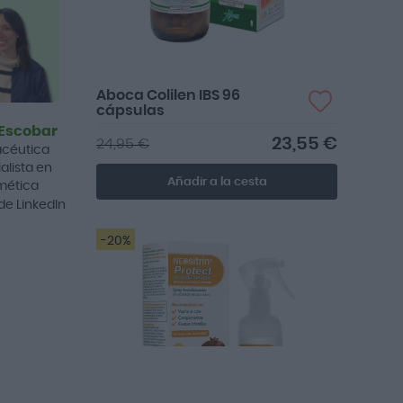
Aboca Colilen IBS 96
cápsulas
 Escobar
23,55 €
24,95 €
céutica
alista en
Añadir a la cesta
mética
 de LinkedIn
-20%