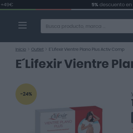
5%
descuento en
tu pri
Ir
al
contenido
Alternative to Doofinder Ecommerce Search
Inicio
Outlet
E´Lifexir Vientre Plano Plus Activ Comp
E´Lifexir Vientre P
Saltar
al
-24%
final
de
la
galería
de
imágenes