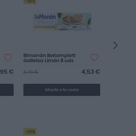
-30%
-26%
Bimanán BeKomplett
Bimanan B
Galletas Limón 8 uds
Barrita Ch
Crujiente 
,95 €
4,53 €
6,45 €
30,10 €
Añadir a la cesta
Añ
-25%
-25%