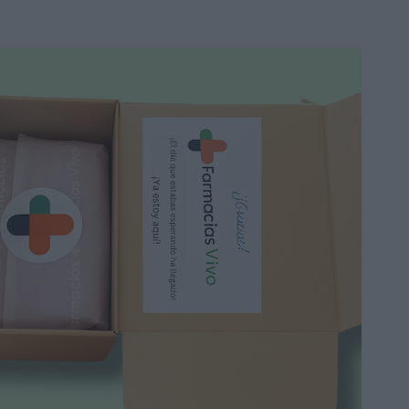
Neositrín Protect
Acondicionador Spray
Antipiojos 200ml
10,40 €
12,95 €
Añadir a la cesta
-17%
Nuxe Neceser Viaje Mis