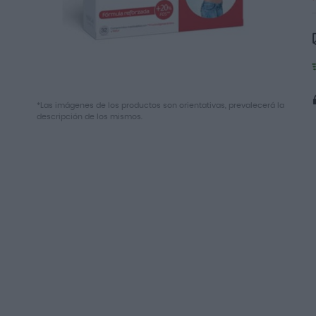
Saltar
*Las imágenes de los productos son orientativas, prevalecerá la
al
descripción de los mismos.
comienzo
de
la
galería
de
imágenes