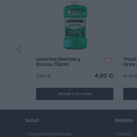
Listerine Dientes y
Trac
Encías 750ml
Urea
4,90 €
5,95 €
11,45 
Añadir a la cesta
Salud
Belleza
Garganta y resfriado
Facial