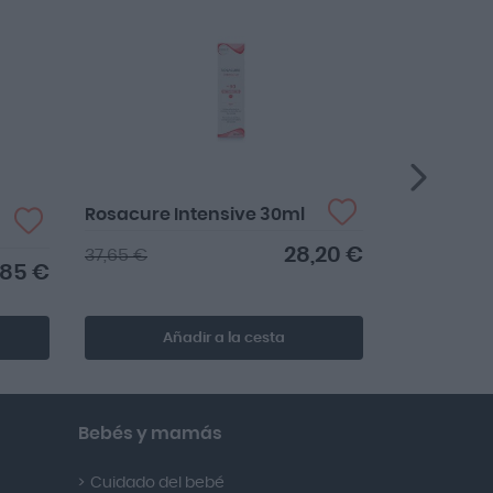
Apósito Es
Rosacure Intensive 30ml
5X7.5cm 5
Silicona
28,20 €
37,65 €
,85 €
43,45 €
Añadir a la cesta
Añ
Bebés y mamás
Cuidado del bebé