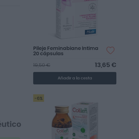
Pileje Feminabiane Íntima
20 cápsulas
13,65 €
19,50 €
Añadir a la cesta
-6%
Desde que me diagnosticaron
síndrome de colon irritable es lo que
utico
mej...