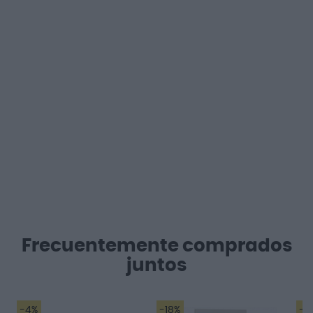
Frecuentemente comprados
juntos
-4%
-18%
-2