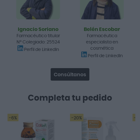
Ignacio Soriano
Belén Escobar
Farmacéutico titular
Farmacéutica
Nº Colegiado: 25524
especialista en
cosmética
Perfil de LinkedIn
Perfil de LinkedIn
Consúltanos
Completa tu pedido
-6%
-20%
-2
Desde que me
A