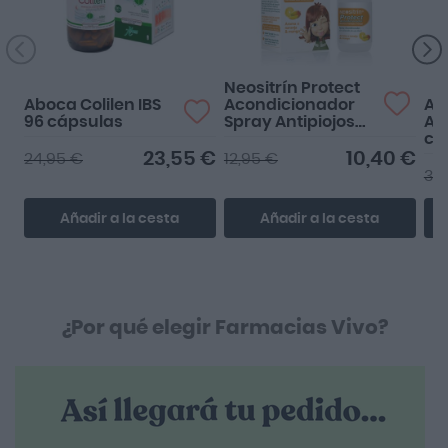
diagnosticaron
síndrome de colon
irritable es lo que mej...
Neositrín Protect
Aboca Colilen IBS
Acondicionador
Alf
96 cápsulas
Spray Antipiojos
Ac
200ml
cá
23,55 €
10,40 €
24,95 €
12,95 €
36
Añadir a la cesta
Añadir a la cesta
¿Por qué elegir Farmacias Vivo?