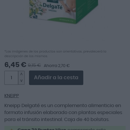
Saltar
*Las imágenes de los productos son orientativas, prevalecerá la
descripción de los mismos.
al
comienzo
6,45 €
9,15 €
Ahorra 2,70 €
de
la
Añadir a la cesta
galería
de
imágenes
KNEIPP
Kneipp Delgaté es un complemento alimenticio en
formato infusión elaborado con plantas especiales
para el tránsito intestinal. Caja de 40 bolsitas.