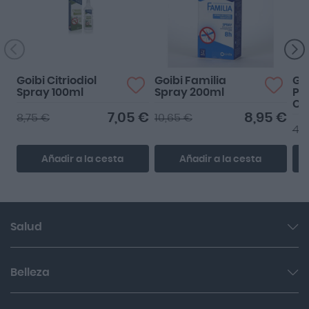
Goibi Citriodiol
Goibi Familia
Go
Spray 100ml
Spray 200ml
Pa
Ci
7,05 €
8,95 €
8,75 €
10,65 €
4,
Añadir a la cesta
Añadir a la cesta
Salud
Garganta y resfriado
Belleza
Cuidado muscular y articular
Facial