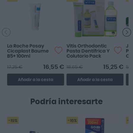
La Roche Posay
Vitis Orthodontic
Jua
Cicaplast Baume
Pasta Dentífrica Y
Pr
B5+ 100ml
Colutorio Pack
Con
Vi
a M
16,55 €
15,25 €
17,25 €
18,65 €
5,7
Pas
Añadir a la cesta
Añadir a la cesta
Podría interesarte
-19%
-16%
-1