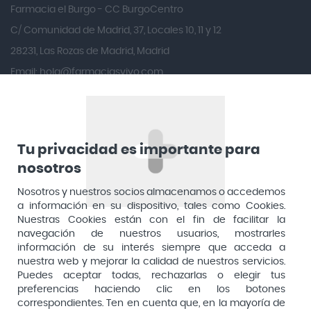
Andina
Farmacia el Burgo - CC BurgoCentro
Angelini
C/ Comunidad de Madrid, 37, Locales 10, 11 y 12
Angileptol
28231, Las Rozas de Madrid, Madrid
Email:
hola@farmaciasvivo.com
Anotaciones Farmacéuticas
Teléfono: 910 05 96 97
Antidol
Apiserum
Apivita
Tu privacidad es importante para
nosotros
Aposan
Dirección General de Inspección y Ordenación Sanitaria​
Aquilea
Nosotros y nuestros socios almacenamos o accedemos
Consejería de Sanidad, Comunidad de Madrid
a información en su dispositivo, tales como Cookies.
Arafarma
Aduana, 29, 4ª planta. 28013 Madrid
Nuestras Cookies están con el fin de facilitar la
navegación de nuestros usuarios, mostrarles
Arkopharma
información de su interés siempre que acceda a
Arnidol
nuestra web y mejorar la calidad de nuestros servicios.
Puedes aceptar todas, rechazarlas o elegir tus
Artelac
preferencias haciendo clic en los botones
correspondientes. Ten en cuenta que, en la mayoría de
Arturo Alba