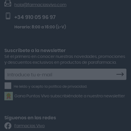
Beauty Of Joseon Relief Sun Rice Probiotics Protector
hola@farmaciasvivo.com
Activa Lentes
Preguntas frecuentes
Solar Spf50+ 50ml
+34 910 05 96 97
Actron
Kobho Glp 30 Viales + 90 Cápsulas
Horario: 8:00 a 16:00 (L-V)
Adamed
Multicentrum Hombre 50+ 90 Comprimidos + 30 Gratis
Adolfo Dominguez
Aero Red
Suscríbete a la newsletter
Sé el primero en conocer nuestras novedades, promociones
After Bite
y descuentos exclusivos en productos de parafarmacia.
Agiolax
Suscríbete
a
Air Lift
la
He leído y acepto la política de privacidad.
Airbiotic
newsletter
Gana Puntos Vivo subscribiéndote a nuestra newsletter
Alfasigma
Alforex
Algasiv
Síguenos en las redes
Farmacias Vivo
Alka Self