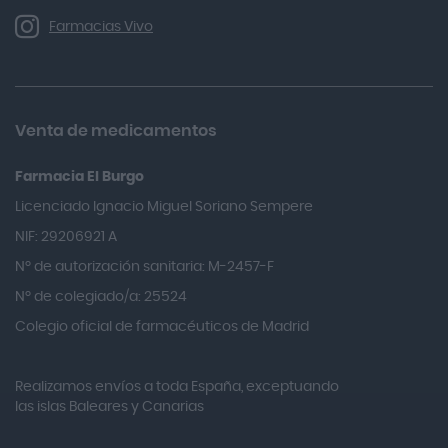
Allergan
Farmacias Vivo
Allevyn Classic
Almax
Almirall
Venta de medicamentos
Almiron
Farmacia El Burgo
Aloclair
Licenciado Ignacio Miguel Soriano Sempere
Alter Lab
NIF: 29206921 A
Alvarez Gómez
Nº de autorización sanitaria: M-2457-F
Alvita
Nº de colegiado/a: 25524
Amifar
Colegio oficial de farmacéuticos de Madrid
Amukina
Realizamos envíos a toda España, exceptuando
Ana María Lajusticia
las islas Baleares y Canarias
Anbio