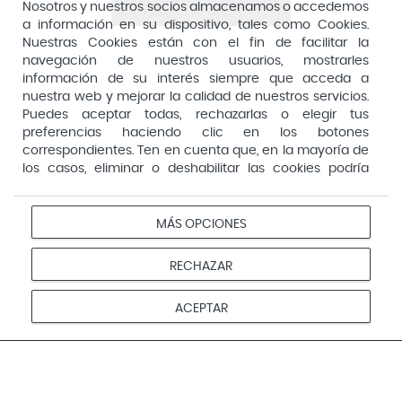
Aquilea
Nosotros y nuestros socios almacenamos o accedemos
Consejería de Sanidad, Comunidad de Madrid
a información en su dispositivo, tales como Cookies.
Arafarma
Aduana, 29, 4ª planta. 28013 Madrid
Nuestras Cookies están con el fin de facilitar la
navegación de nuestros usuarios, mostrarles
Arkopharma
información de su interés siempre que acceda a
Arnidol
nuestra web y mejorar la calidad de nuestros servicios.
Puedes aceptar todas, rechazarlas o elegir tus
Artelac
preferencias haciendo clic en los botones
correspondientes. Ten en cuenta que, en la mayoría de
Arturo Alba
los casos, eliminar o deshabilitar las cookies podría
Aspirina
afectar a la funcionalidad de nuestro Sitio Web y limitar
el acceso a ciertas áreas o servicios ofrecidos a través
Audimer
del mismo. Para modificar tus preferencias haz clic en la
MÁS OPCIONES
Pago seguro
opción Configuración de cookies de nuestro pie de
Audispray
página. Puedes obtener más información en nuestra
RECHAZAR
Ausonia
política de cookies
Avene
Aviso
Redes
Configurar
ACEPTAR
Privacidad
Cookies
legal
sociales
cookies
Avent
© 2026 Farmacias Vivo. Todos los derechos reservados
Avizor
Baby Isdin