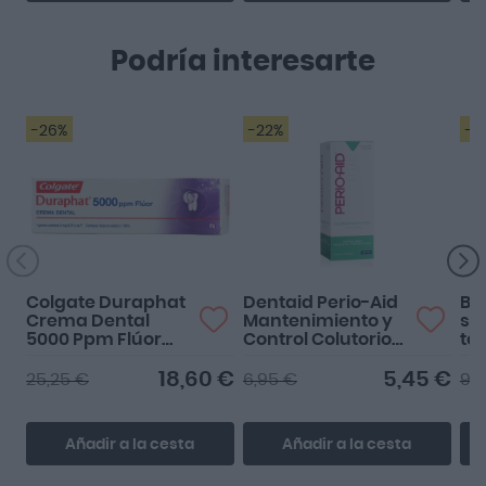
Podría interesarte
-26%
-22%
-1
Colgate Duraphat
Dentaid Perio-Aid
Be
Crema Dental
Mantenimiento y
se
5000 Ppm Flúor
Control Colutorio
tó
51g
150ml
18,60 €
5,45 €
25,25 €
6,95 €
9,
Añadir a la cesta
Añadir a la cesta