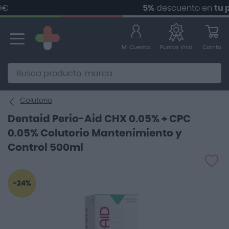
5%
descuento en
tu prim
Ir
al
contenido
Mi Cuenta
Carrito
Puntos Vivo
Alternative to Doofinder Ecommerce Search
Colutorio
Dentaid Perio-Aid CHX 0.05% + CPC
0.05% Colutorio Mantenimiento y
Control 500ml
Saltar
-24%
al
final
de
la
galería