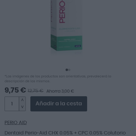
de
imágenes
Saltar
*Las imágenes de los productos son orientativas, prevalecerá la
al
descripción de los mismos.
comienzo
9,75 €
12,75 €
Ahorra 3,00 €
de
la
Añadir a la cesta
galería
de
imágenes
PERIO AID
Dentaid Perio-Aid CHX 0.05% + CPC 0.05% Colutorio