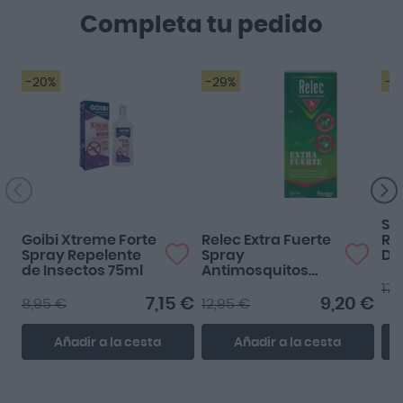
Completa tu pedido
-20%
-29%
-2
Funciona perfecto!
Muy bien
SVR
Goibi Xtreme Forte
Relec Extra Fuerte
Ro
Spray Repelente
Spray
De
de Insectos 75ml
Antimosquitos
2ª 
75ml
17,
7,15 €
9,20 €
8,95 €
12,95 €
Añadir a la cesta
Añadir a la cesta