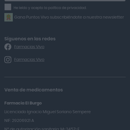
la
He leído y acepto la política de privacidad.
Airbiotic
newsletter
Gana Puntos Vivo subscribiéndote a nuestra newsletter
Alfasigma
Alforex
Algasiv
Síguenos en las redes
Farmacias Vivo
Alka Self
Allergan
Farmacias Vivo
Allevyn Classic
Almax
Almirall
Venta de medicamentos
Almiron
Farmacia El Burgo
Aloclair
Licenciado Ignacio Miguel Soriano Sempere
Alter Lab
NIF: 29206921 A
Alvarez Gómez
Nº de autorización sanitaria: M-2457-F