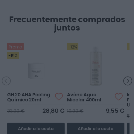
Frecuentemente comprados
juntos
Promo
-12%
-2
-15%
GH 20 AHA Peeling
Avène Agua
Is
Químico 20ml
Micelar 400ml
Fl
Ul
An
28,80 €
9,55 €
33,90 €
10,90 €
Dí
56
Añadir a la cesta
Añadir a la cesta