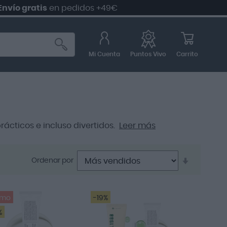
ratis
en pedidos +49€
Mi Cuenta
Carrito
Puntos Vivo
ácticos e incluso divertidos.
Leer más
Establece
Ordenar por
dirección
ascenden
omo
-19%
%