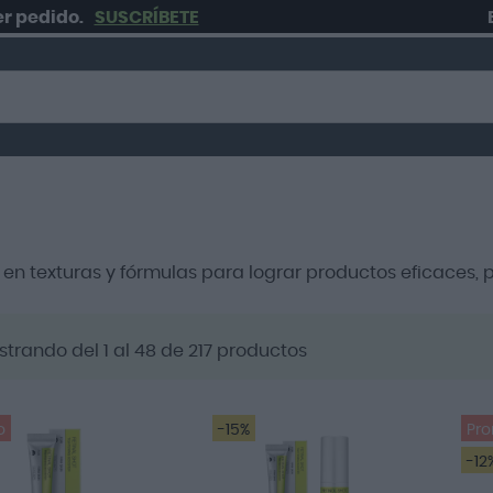
do.
SUSCRÍBETE
Envío g
n texturas y fórmulas para lograr productos eficaces, pr
strando del
1
al
48
de
217
productos
o
-15%
Pr
-12