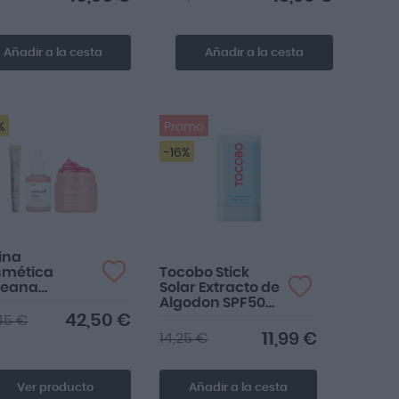
Añadir a la cesta
Añadir a la cesta
%
Promo
-16%
Es un solar con
protección 50 en roll-
on que es súper suave
y nada p...
ina
smética
Tocobo Stick
reana
Solar Extracto de
iedad
Algodon SPF50+
PA++++
42,50 €
45 €
11,99 €
14,25 €
Ver producto
Añadir a la cesta