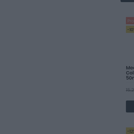
Pr
-10
Me
Col
50
15,
-12