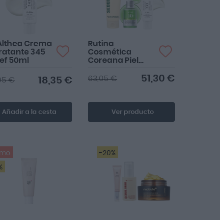
Althea Crema
Rutina
ratante 345
Cosmética
ief 50ml
Coreana Piel
Grasa
51,30 €
63,05 €
18,35 €
95 €
Añadir a la cesta
Ver producto
omo
-20%
%