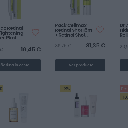
Pack Celimax
Dr 
ax Retinal
Retinal Shot 15ml
Hid
Tightening
+ Retinol Shot
Rel
er 15ml
30ml Dúo
Antiedad
31,35 €
36,75 €
20,
16,45 €
 €
ñadir a la cesta
Ver producto
%
-21%
Pr
-18