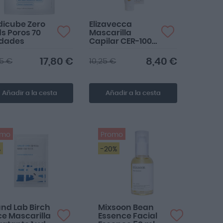
icube Zero
Elizavecca
s Poros 70
Mascarilla
idades
Capilar CER-100
Collagen
Coating Protein
17,80 €
8,40 €
95 €
10,25 €
Ion Injection
50ml
Añadir a la cesta
Añadir a la cesta
omo
Promo
%
-20%
nd Lab Birch
Mixsoon Bean
ce Mascarilla
Essence Facial