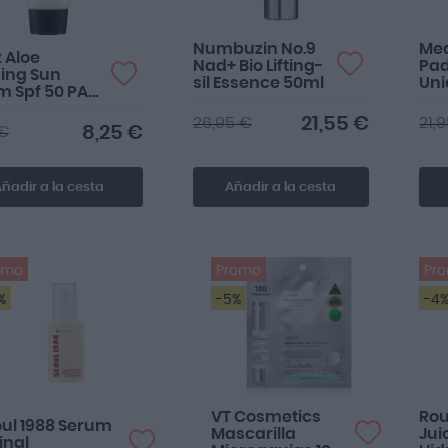
Numbuzin No.9
Med
 Aloe
Nad+ Bio Lifting-
Pad
ing Sun
sil Essence 50ml
Un
 Spf 50 PA
0 ml
21,55 €
26,95 €
21,
8,25 €
 €
ñadir a la cesta
Añadir a la cesta
omo
Promo
Pr
%
-5%
-4
VT Cosmetics
Rou
ul 1988 Serum
Mascarilla
Jui
inal