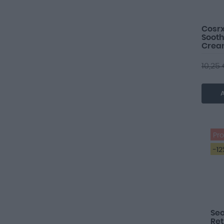
Cosrx
Sooth
Cream
+++ 5
10,25
A
Pr
-12
Seo
Ret