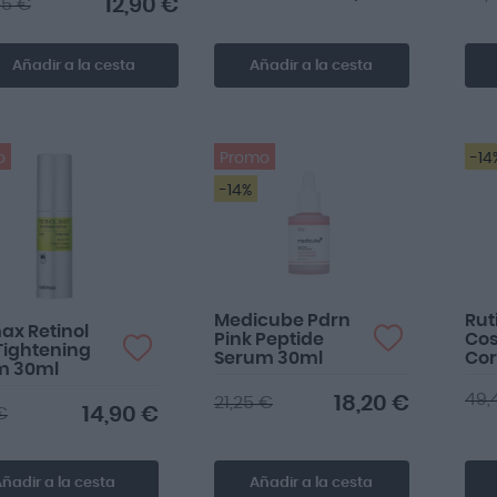
12,90 €
95 €
Añadir a la cesta
Añadir a la cesta
o
Promo
-14
-14%
Medicube Pdrn
Rut
ax Retinol
Pink Peptide
Co
Tightening
Serum 30ml
Co
m 30ml
Ant
49,
18,20 €
21,25 €
14,90 €
€
ñadir a la cesta
Añadir a la cesta