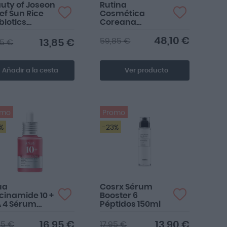
uty of Joseon
Rutina
ief Sun Rice
Cosmética
biotics
Coreana
tector Solar
Vitamina C y
50+ 50ml
Retinal
48,10 €
59,85 €
13,85 €
95 €
Añadir a la cesta
Ver producto
omo
Promo
%
-23%
ua
Cosrx Sérum
cinamide 10 +
Booster 6
 4 Sérum
Péptidos 150ml
timanchas
ml
16,95 €
13,90 €
25 €
17,95 €