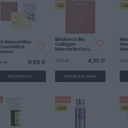
-9%
-3
Biodance Bio
Me
k Mascarillas
Collagen
Mas
 Cosmética
Mascarila Facial
No
reana
1 Unidad
Col
4,30 €
4,75 €
23,
11,65 €
25 €
Ver producto
Añadir a la cesta
o
Promo
Pr
-20%
-19