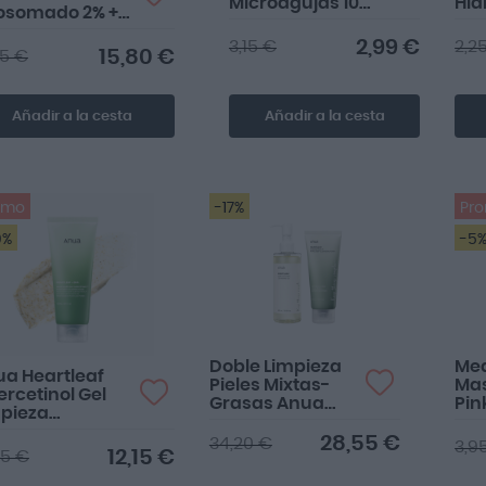
Microagujas 100 1
Hid
posomado 2% +
ud
ck Ginseng
2,99 €
3,15 €
2,2
ml
15,80 €
95 €
Añadir a la cesta
Añadir a la cesta
omo
-17%
Pr
0%
-5
Doble Limpieza
Me
a Heartleaf
Pieles Mixtas-
Mas
rcetinol Gel
Grasas Anua
Pin
pieza
Aceite Limpiador
1 U
funda Poros
Poros 200ml +
28,55 €
34,20 €
3,9
0ml
12,15 €
25 €
Gel Limpiador
150ml