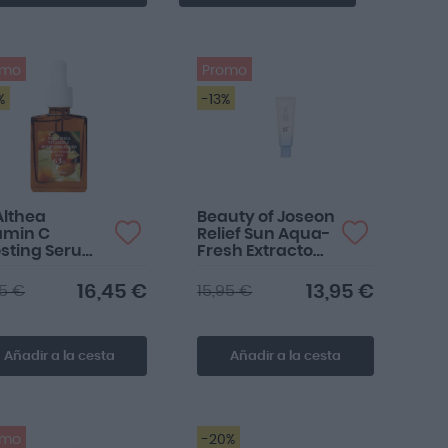
omo
Promo
%
-13%
Althea
Beauty of Joseon
amin C
Relief Sun Aqua-
sting Serum
Fresh Extracto
ml
de Arroz y
Vitamina B5
16,45 €
13,95 €
25 €
15,95 €
SPF50 PA++++
50ml
Añadir a la cesta
Añadir a la cesta
omo
-20%