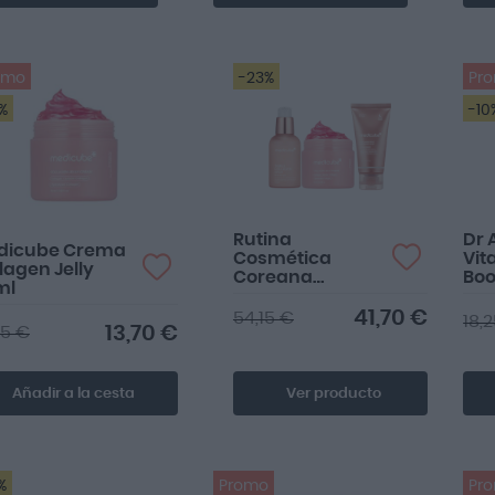
omo
-23%
Pr
%
-10
Rutina
Dr 
dicube Crema
Cosmética
Vit
lagen Jelly
Coreana
Boo
ml
Firmeza con
30
Colágeno
41,70 €
54,15 €
18,
13,70 €
25 €
Añadir a la cesta
Ver producto
%
Promo
Pr