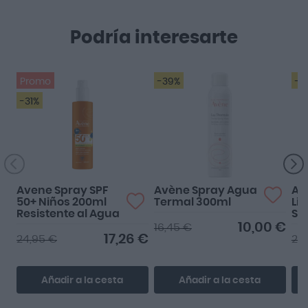
Podría interesarte
Promo
-39%
-2
-31%
Avene Spray SPF
Avène Spray Agua
Av
50+ Niños 200ml
Termal 300ml
Li
Resistente al Agua
Su
10,00 €
16,45 €
17,26 €
24,95 €
25
Añadir a la cesta
Añadir a la cesta