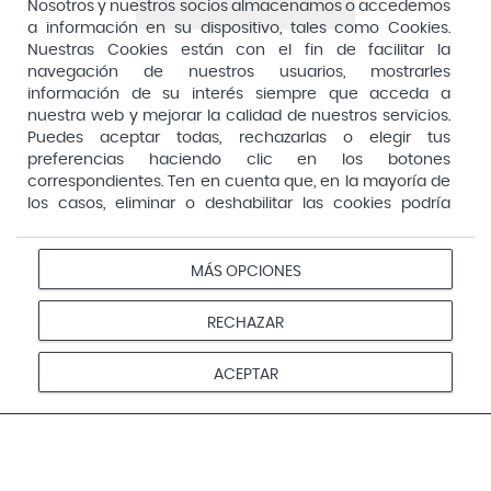
Aquilea
Nosotros y nuestros socios almacenamos o accedemos
Consejería de Sanidad, Comunidad de Madrid
a información en su dispositivo, tales como Cookies.
Arafarma
Aduana, 29, 4ª planta. 28013 Madrid
Nuestras Cookies están con el fin de facilitar la
navegación de nuestros usuarios, mostrarles
Arkopharma
información de su interés siempre que acceda a
Arnidol
nuestra web y mejorar la calidad de nuestros servicios.
Puedes aceptar todas, rechazarlas o elegir tus
Artelac
preferencias haciendo clic en los botones
correspondientes. Ten en cuenta que, en la mayoría de
Arturo Alba
los casos, eliminar o deshabilitar las cookies podría
Aspirina
afectar a la funcionalidad de nuestro Sitio Web y limitar
el acceso a ciertas áreas o servicios ofrecidos a través
Audimer
del mismo. Para modificar tus preferencias haz clic en la
MÁS OPCIONES
Pago seguro
opción Configuración de cookies de nuestro pie de
Audispray
página. Puedes obtener más información en nuestra
RECHAZAR
Ausonia
política de cookies
Avene
Aviso
Redes
Configurar
ACEPTAR
Privacidad
Cookies
legal
sociales
cookies
Avent
© 2026 Farmacias Vivo. Todos los derechos reservados
Avizor
Baby Isdin