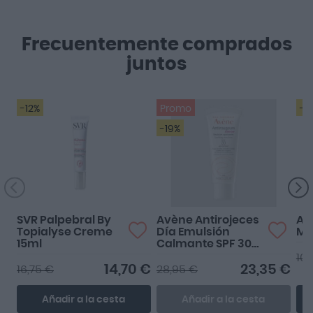
Frecuentemente comprados
juntos
-12%
Promo
-1
-19%
SVR Palpebral By
Avène Antirojeces
Av
Topialyse Creme
Día Emulsión
Mi
15ml
Calmante SPF 30
40ml
10,
14,70 €
23,35 €
16,75 €
28,95 €
Añadir a la cesta
Añadir a la cesta