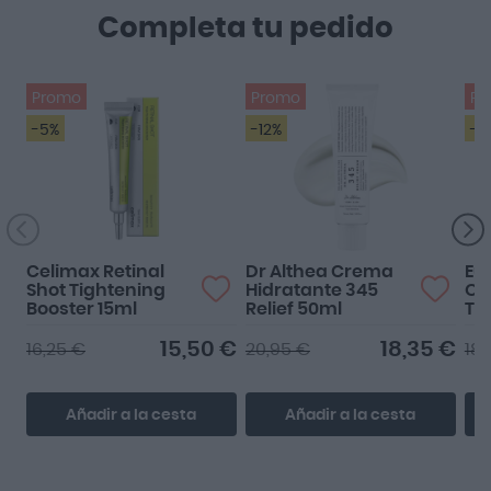
Completa tu pedido
Promo
Promo
Pr
-5%
-12%
-3
Celimax Retinal
Dr Althea Crema
Eu
Shot Tightening
Hidratante 345
Oil
Booster 15ml
Relief 50ml
To
SP
15,50 €
18,35 €
16,25 €
20,95 €
18,
Añadir a la cesta
Añadir a la cesta