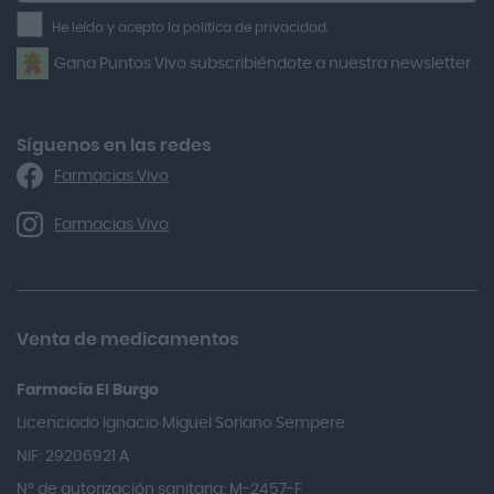
la
He leído y acepto la política de privacidad.
Airbiotic
newsletter
Gana Puntos Vivo subscribiéndote a nuestra newsletter
Alfasigma
Alforex
Algasiv
Síguenos en las redes
Farmacias Vivo
Alka Self
Allergan
Farmacias Vivo
Allevyn Classic
Almax
Almirall
Venta de medicamentos
Almiron
Farmacia El Burgo
Aloclair
Licenciado Ignacio Miguel Soriano Sempere
Alter Lab
NIF: 29206921 A
Alvarez Gómez
Nº de autorización sanitaria: M-2457-F