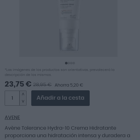
imágenes
Saltar
*Las imágenes de los productos son orientativas, prevalecerá la
al
descripción de los mismos.
comienzo
23,75 €
28,95 €
Ahorra 5,20 €
de
la
Añadir a la cesta
galería
de
imágenes
AVENE
Avène Tolerance Hydra-10 Crema Hidratante
proporciona una hidratación intensa y duradera a