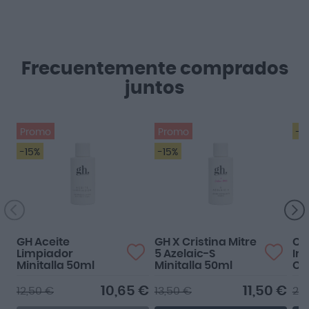
Frecuentemente comprados
juntos
Promo
Promo
-2
-15%
-15%
GH Aceite
GH X Cristina Mitre
Ca
Limpiador
5 Azelaic-S
Ira
Minitalla 50ml
Minitalla 50ml
Cá
An
10,65 €
11,50 €
12,50 €
13,50 €
25