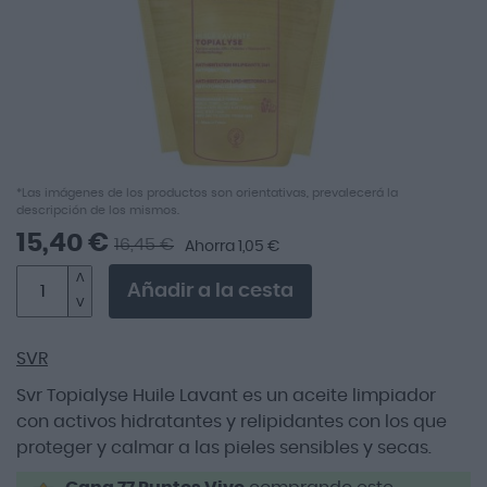
Saltar
*Las imágenes de los productos son orientativas, prevalecerá la
descripción de los mismos.
al
comienzo
15,40 €
16,45 €
Ahorra 1,05 €
de
la
Añadir a la cesta
galería
de
imágenes
SVR
Svr Topialyse Huile Lavant es un aceite limpiador
con activos hidratantes y relipidantes con los que
proteger y calmar a las pieles sensibles y secas.