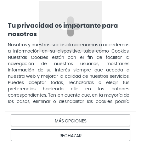
Aposan
Dirección General de Inspección y Ordenación Sanitaria​
Aquilea
Consejería de Sanidad, Comunidad de Madrid
Arafarma
Aduana, 29, 4ª planta. 28013 Madrid
Tu privacidad es importante para
nosotros
Arkopharma
Arnidol
Nosotros y nuestros socios almacenamos o accedemos
a información en su dispositivo, tales como Cookies.
Artelac
Nuestras Cookies están con el fin de facilitar la
navegación de nuestros usuarios, mostrarles
Arturo Alba
información de su interés siempre que acceda a
Aspirina
nuestra web y mejorar la calidad de nuestros servicios.
Puedes aceptar todas, rechazarlas o elegir tus
Audimer
preferencias haciendo clic en los botones
Pago seguro
correspondientes. Ten en cuenta que, en la mayoría de
Audispray
los casos, eliminar o deshabilitar las cookies podría
Ausonia
afectar a la funcionalidad de nuestro Sitio Web y limitar
el acceso a ciertas áreas o servicios ofrecidos a través
Avene
Aviso
Redes
Configurar
del mismo. Para modificar tus preferencias haz clic en la
MÁS OPCIONES
Privacidad
Cookies
legal
sociales
cookies
opción Configuración de cookies de nuestro pie de
Avent
página. Puedes obtener más información en nuestra
© 2026 Farmacias Vivo. Todos los derechos reservados
RECHAZAR
Avizor
política de cookies