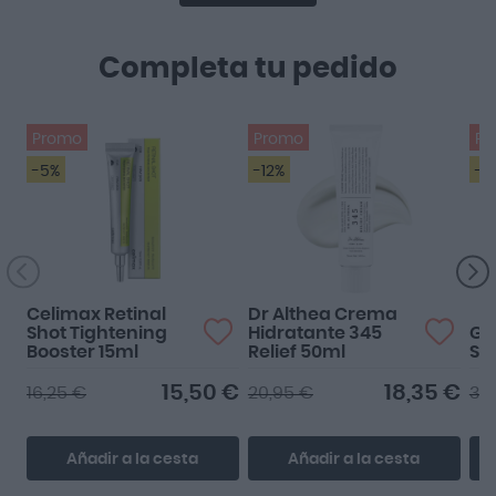
Completa tu pedido
Promo
Promo
Pr
-5%
-12%
-1
M
Celimax Retinal
Dr Althea Crema
Shot Tightening
Hidratante 345
GH
Booster 15ml
Relief 50ml
Sé
15,50 €
18,35 €
16,25 €
20,95 €
38
Añadir a la cesta
Añadir a la cesta