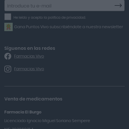
Suscríbete
a
Air Lift
la
He leído y acepto la política de privacidad.
Airbiotic
newsletter
Gana Puntos Vivo subscribiéndote a nuestra newsletter
Alfasigma
Alforex
Algasiv
Síguenos en las redes
Farmacias Vivo
Alka Self
Allergan
Farmacias Vivo
Allevyn Classic
Almax
Almirall
Venta de medicamentos
Almiron
Farmacia El Burgo
Aloclair
Licenciado Ignacio Miguel Soriano Sempere
Alter Lab