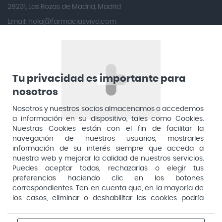
Angileptol
28231, Las Rozas de Madrid, Madrid
Email:
hola@farmaciasvivo.com
Anotaciones Farmacéuticas
Teléfono: 910 05 96 97
Antidol
Apiserum
Apivita
Tu privacidad es importante para
Aposan
nosotros
Dirección General de Inspección y Ordenación Sanitaria​
Aquilea
Nosotros y nuestros socios almacenamos o accedemos
Consejería de Sanidad, Comunidad de Madrid
a información en su dispositivo, tales como Cookies.
Arafarma
Aduana, 29, 4ª planta. 28013 Madrid
Nuestras Cookies están con el fin de facilitar la
navegación de nuestros usuarios, mostrarles
Arkopharma
información de su interés siempre que acceda a
Arnidol
nuestra web y mejorar la calidad de nuestros servicios.
Puedes aceptar todas, rechazarlas o elegir tus
Artelac
preferencias haciendo clic en los botones
correspondientes. Ten en cuenta que, en la mayoría de
Arturo Alba
los casos, eliminar o deshabilitar las cookies podría
Aspirina
afectar a la funcionalidad de nuestro Sitio Web y limitar
el acceso a ciertas áreas o servicios ofrecidos a través