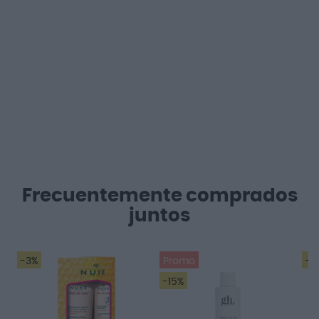
Frecuentemente comprados
juntos
-3%
Promo
-2
-15%