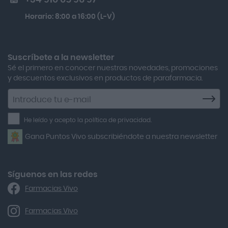
+34 910 05 96 97
Actron
Kobho Glp 30 Viales + 90 Cápsulas
Horario: 8:00 a 16:00 (L-V)
Adamed
Boiron Magnesium Duo Noche 30 Cápsulas
Adolfo Dominguez
Aero Red
Suscríbete a la newsletter
Sé el primero en conocer nuestras novedades, promociones
After Bite
y descuentos exclusivos en productos de parafarmacia.
Agiolax
Suscríbete
a
Air Lift
la
He leído y acepto la política de privacidad.
Airbiotic
newsletter
Gana Puntos Vivo subscribiéndote a nuestra newsletter
Alfasigma
Alforex
Algasiv
Síguenos en las redes
Farmacias Vivo
Alka Self
Allergan
Farmacias Vivo
Allevyn Classic