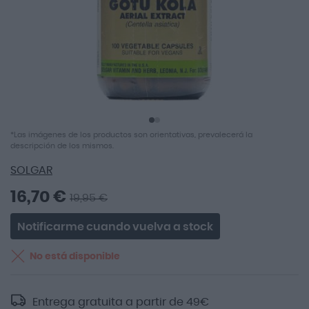
Saltar
*Las imágenes de los productos son orientativas, prevalecerá la
al
descripción de los mismos.
comienzo
SOLGAR
de
la
16,70 €
19,95 €
galería
de
imágenes
Notificarme cuando vuelva a stock
No está disponible
Entrega gratuita a partir de
49
€