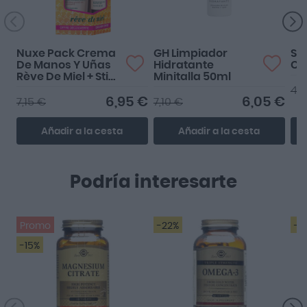
Nuxe Pack Crema
GH Limpiador
So
De Manos Y Uñas
Hidratante
Ca
Rève De Miel + Stick
Minitalla 50ml
Labios
40,
6,95 €
6,05 €
7,15 €
7,10 €
Añadir a la cesta
Añadir a la cesta
Podría interesarte
Promo
-22%
-2
-15%
De momento no lkevo
mucho tiempo y no
puedo opinar ,pero... Si
que pu...