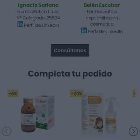
Ignacio Soriano
Belén Escobar
Farmacéutico titular
Farmacéutica
Nº Colegiado: 25524
especialista en
cosmética
Perfil de LinkedIn
Perfil de LinkedIn
Consúltanos
Completa tu pedido
-6%
-20%
-2
Desde que me
A
diagnosticaron
síndrome de colon
irritable es lo que mej...