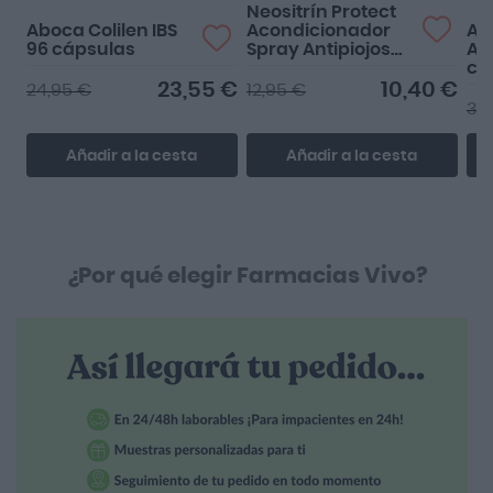
Neositrín Protect
Aboca Colilen IBS
Acondicionador
Alf
96 cápsulas
Spray Antipiojos
Ac
200ml
cá
23,55 €
10,40 €
24,95 €
12,95 €
36
Añadir a la cesta
Añadir a la cesta
¿Por qué elegir Farmacias Vivo?