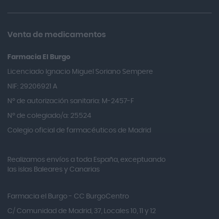
Almax
Almirall
Venta de medicamentos
Almiron
Farmacia El Burgo
Aloclair
Licenciado Ignacio Miguel Soriano Sempere
Alter Lab
NIF: 29206921 A
Alvarez Gómez
Nº de autorización sanitaria: M-2457-F
Alvita
Nº de colegiado/a: 25524
Amifar
Colegio oficial de farmacéuticos de Madrid
Amukina
Realizamos envíos a toda España, exceptuando
Ana María Lajusticia
las islas Baleares y Canarias
Anbio
Andina
Farmacia el Burgo - CC BurgoCentro
Angelini
C/ Comunidad de Madrid, 37, Locales 10, 11 y 12