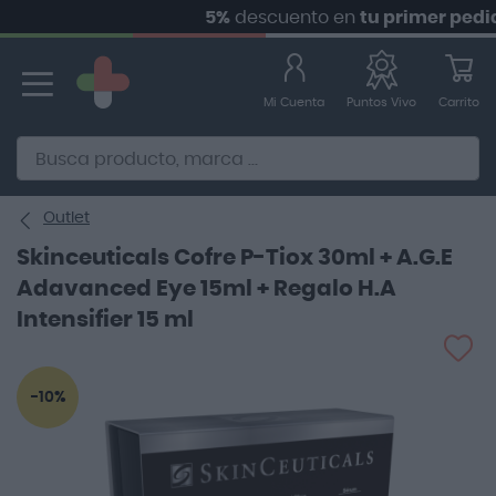
5%
descuento en
tu primer pedido.
S
Ir
al
contenido
Mi Cuenta
Carrito
Puntos Vivo
Alternative to Doofinder Ecommerce Search
Outlet
Skinceuticals Cofre P-Tiox 30ml + A.G.E
Adavanced Eye 15ml + Regalo H.A
Intensifier 15 ml
Saltar
-10%
al
final
de
la
galería