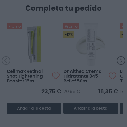
Completa tu pedido
Promo
Promo
Pr
-12%
-4
Celimax Retinal
Dr Althea Crema
Eu
Shot Tightening
Hidratante 345
Oil
Booster 15ml
Relief 50ml
To
SP
23,75 €
18,35 €
20,95 €
18,
Añadir a la cesta
Añadir a la cesta