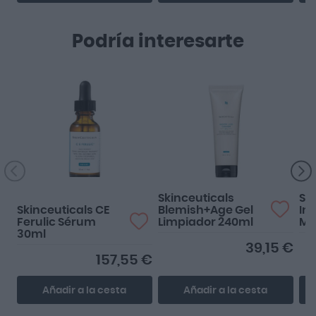
Podría interesarte
Muy buen producto. Está
muy bien formulado.
Aunque no es apto para
pi...
Skinceuticals
Sk
Skinceuticals CE
Blemish+Age Gel
Int
Ferulic Sérum
Limpiador 240ml
Ma
30ml
39,15 €
157,55 €
Añadir a la cesta
Añadir a la cesta