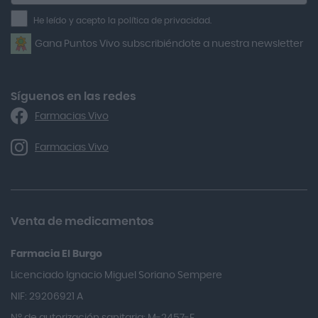
la
He leído y acepto la política de privacidad.
Airbiotic
newsletter
Gana Puntos Vivo subscribiéndote a nuestra newsletter
Alfasigma
Alforex
Algasiv
Síguenos en las redes
Farmacias Vivo
Alka Self
Allergan
Farmacias Vivo
Allevyn Classic
Almax
Almirall
Venta de medicamentos
Almiron
Farmacia El Burgo
Aloclair
Licenciado Ignacio Miguel Soriano Sempere
Alter Lab
NIF: 29206921 A
Alvarez Gómez