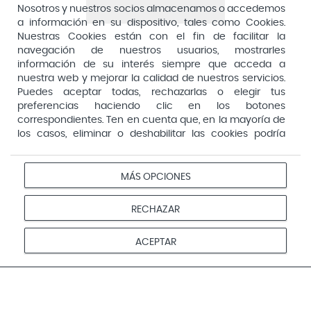
Aquilea
Nosotros y nuestros socios almacenamos o accedemos
Consejería de Sanidad, Comunidad de Madrid
a información en su dispositivo, tales como Cookies.
Arafarma
Aduana, 29, 4ª planta. 28013 Madrid
Nuestras Cookies están con el fin de facilitar la
navegación de nuestros usuarios, mostrarles
Arkopharma
información de su interés siempre que acceda a
Arnidol
nuestra web y mejorar la calidad de nuestros servicios.
Puedes aceptar todas, rechazarlas o elegir tus
Artelac
preferencias haciendo clic en los botones
correspondientes. Ten en cuenta que, en la mayoría de
Arturo Alba
los casos, eliminar o deshabilitar las cookies podría
Aspirina
afectar a la funcionalidad de nuestro Sitio Web y limitar
el acceso a ciertas áreas o servicios ofrecidos a través
Audimer
del mismo. Para modificar tus preferencias haz clic en la
MÁS OPCIONES
Pago seguro
opción Configuración de cookies de nuestro pie de
Audispray
página. Puedes obtener más información en nuestra
RECHAZAR
Ausonia
política de cookies
Avene
Aviso
Redes
Configurar
ACEPTAR
Privacidad
Cookies
legal
sociales
cookies
Avent
© 2026 Farmacias Vivo. Todos los derechos reservados
Avizor
Baby Isdin