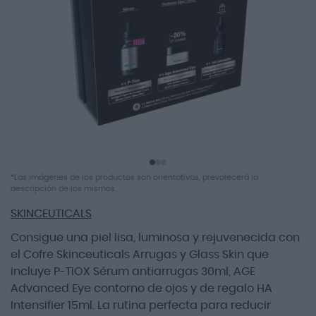
de
imágenes
Saltar
*Las imágenes de los productos son orientativas, prevalecerá la
al
descripción de los mismos.
comienzo
SKINCEUTICALS
de
la
Consigue una piel lisa, luminosa y rejuvenecida con
galería
el Cofre Skinceuticals Arrugas y Glass Skin que
de
imágenes
incluye P-TIOX Sérum antiarrugas 30ml, AGE
Advanced Eye contorno de ojos y de regalo HA
Intensifier 15ml. La rutina perfecta para reducir