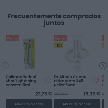
Frecuentemente comprados
juntos
Promo
Promo
Pr
-12%
-1
Celimax Retinal
Dr Althea Crema
GH
Shot Tightening
Hidratante 345
Ba
Booster 15ml
Relief 50ml
Pl
23,75 €
18,35 €
20,95 €
69
Añadir a la cesta
Añadir a la cesta