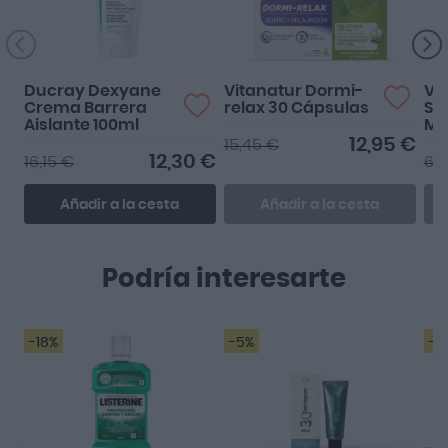
Ducray Dexyane
Vitanatur Dormi-
Va
Crema Barrera
relax 30 Cápsulas
Si
Aislante 100ml
Me
12,95 €
15,45 €
12,30 €
16,15 €
6,
Añadir a la cesta
Añadir a la cesta
Podría interesarte
-18%
-5%
-2