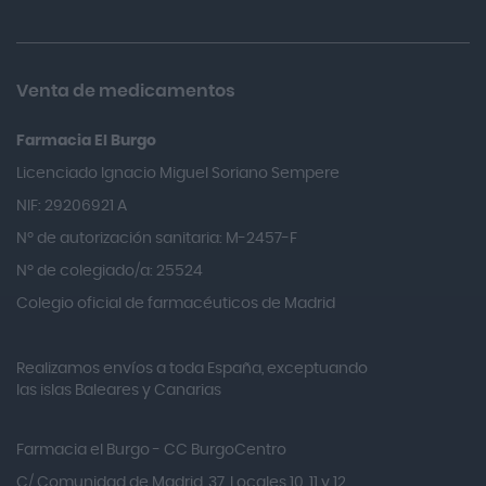
Allevyn Classic
Almax
Almirall
Venta de medicamentos
Almiron
Farmacia El Burgo
Aloclair
Licenciado Ignacio Miguel Soriano Sempere
Alter Lab
NIF: 29206921 A
Alvarez Gómez
Nº de autorización sanitaria: M-2457-F
Alvita
Nº de colegiado/a: 25524
Amifar
Colegio oficial de farmacéuticos de Madrid
Amukina
Realizamos envíos a toda España, exceptuando
Ana María Lajusticia
las islas Baleares y Canarias
Anbio
Andina
Farmacia el Burgo - CC BurgoCentro
Angelini
C/ Comunidad de Madrid, 37, Locales 10, 11 y 12