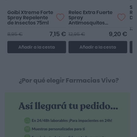
SVR
Goibi Xtreme Forte
Relec Extra Fuerte
Ro
Spray Repelente
Spray
De
de Insectos 75ml
Antimosquitos
2ª 
75ml
17,
7,15 €
9,20 €
8,95 €
12,95 €
Añadir a la cesta
Añadir a la cesta
¿Por qué elegir Farmacias Vivo?