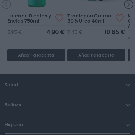
Listerine Dientes y
Tractopon Crema
Wa
Encías 750ml
30 % Urea 40ml
Cr
An
4,90 €
10,85 €
5,95 €
11,45 €
26
Añadir a la cesta
Añadir a la cesta
Salud
Garganta y resfriado
Belleza
Cuidado muscular y articular
Facial
Higiene
Salud del sueño y sistema nervioso
Cabello