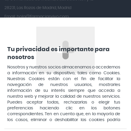
Angileptol
28231, Las Rozas de Madrid, Madrid
Email:
hola@farmaciasvivo.com
Anotaciones Farmacéuticas
Teléfono: 910 05 96 97
Antidol
Apiserum
Apivita
Tu privacidad es importante para
nosotros
Aposan
Dirección General de Inspección y Ordenación Sanitaria​
Aquilea
Nosotros y nuestros socios almacenamos o accedemos
Consejería de Sanidad, Comunidad de Madrid
a información en su dispositivo, tales como Cookies.
Arafarma
Aduana, 29, 4ª planta. 28013 Madrid
Nuestras Cookies están con el fin de facilitar la
navegación de nuestros usuarios, mostrarles
Arkopharma
información de su interés siempre que acceda a
Arnidol
nuestra web y mejorar la calidad de nuestros servicios.
Puedes aceptar todas, rechazarlas o elegir tus
Artelac
preferencias haciendo clic en los botones
correspondientes. Ten en cuenta que, en la mayoría de
Arturo Alba
los casos, eliminar o deshabilitar las cookies podría
Aspirina
afectar a la funcionalidad de nuestro Sitio Web y limitar