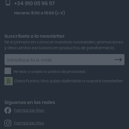
+34 910 05 96 97
Actron
Kobho Glp 30 Viales + 90 Cápsulas
Horario: 8:00 a 16:00 (L-V)
Adamed
Boiron Magnesium Duo Noche 30 Cápsulas
Adolfo Dominguez
Aero Red
Suscríbete a la newsletter
Sé el primero en conocer nuestras novedades, promociones
After Bite
y descuentos exclusivos en productos de parafarmacia.
Agiolax
Suscríbete
a
Air Lift
la
He leído y acepto la política de privacidad.
Airbiotic
newsletter
Gana Puntos Vivo subscribiéndote a nuestra newsletter
Alfasigma
Alforex
Algasiv
Síguenos en las redes
Farmacias Vivo
Alka Self
Allergan
Farmacias Vivo