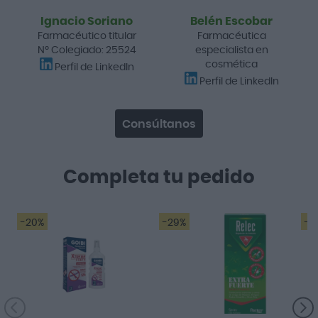
Ignacio Soriano
Belén Escobar
Farmacéutico titular
Farmacéutica
Nº Colegiado: 25524
especialista en
cosmética
Perfil de LinkedIn
Perfil de LinkedIn
Consúltanos
Completa tu pedido
-20%
-29%
-2
Funciona perfecto!
Muy bien