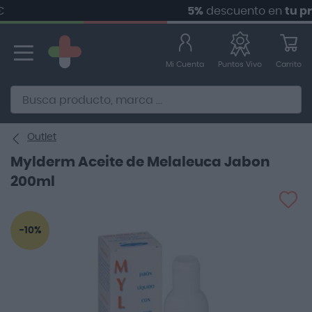
5%
descuento en
tu prim
Ir
al
contenido
Mi Cuenta
Carrito
Puntos Vivo
Alternative to Doofinder Ecommerce Search
Outlet
Mylderm Aceite de Melaleuca Jabon
200ml
Saltar
-10%
al
final
de
la
galería
de