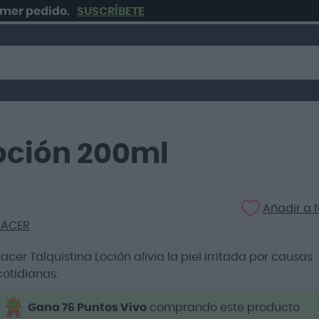
pedido.
SUSCRÍBETE
Env
Loción 200ml
Añadir a f
LACER
Lacer Talquistina Loción alivia la piel irritada por causas
cotidianas.
Gana 76 Puntos Vivo
comprando este producto