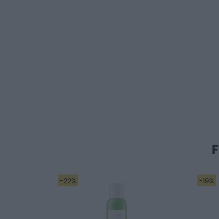
-22%
-19%