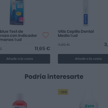
blue Test de
Vitis Cepillo Dental
razo con Indicador
Medio 1 ud
manas 1 ud
3
4,85 €
11,65 €
 €
Añadir a la cesta
Añadir a la cesta
Podría interesarte
-26%