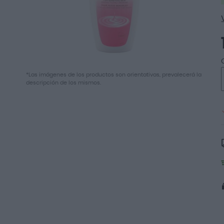
Saltar
*Las imágenes de los productos son orientativas, prevalecerá la
al
descripción de los mismos.
comienzo
de
la
galería
de
imágenes