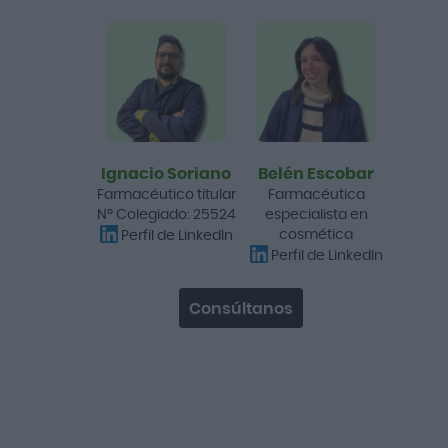
Eucerin Sun Face Oil
Control Dry Touch Gel
Crema SPF50+ 50ml
10,70 €
18,65 €
Añadir a la cesta
Ignacio Soriano
Belén Escobar
Farmacéutico titular
Farmacéutica
Promo
Nº Colegiado: 25524
especialista en
-15%
cosmética
Perfil de LinkedIn
Perfil de LinkedIn
Me gusta porque no irrita
Consúltanos
GH 15 Antiox-C Sérum