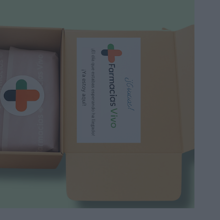
30ml
33,05 €
38,90 €
Añadir a la cesta
Promo
-15%
No lo conocía. Está bien, pero me
gusta más el gel
GH Función Barrera
Fórmula Plus 80ml
59,40 €
69,90 €