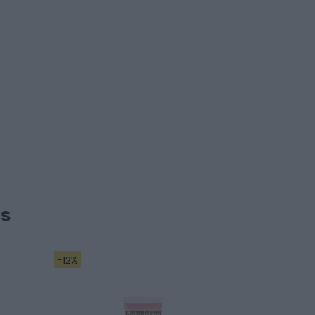
s
-12%
-22%