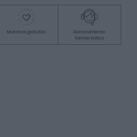
Añadir a la cesta
Promo
Muestras gratuitas
Asesoramiento
farmaceútico
-19%
Beauty of Joseon Revive
Sérum Ojos Ginseng +
Retinal Anti Arrugas 30ml
12,90 €
15,95 €
Añadir a la cesta