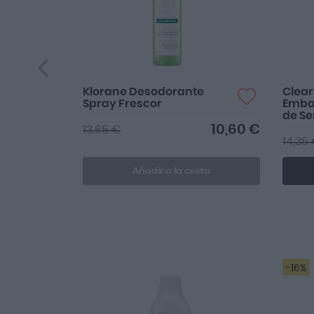
Klorane Desodorante
Clear
Spray Frescor
Emba
de Se
10,60 €
13,65 €
14,35
Añadir a la cesta
-16%