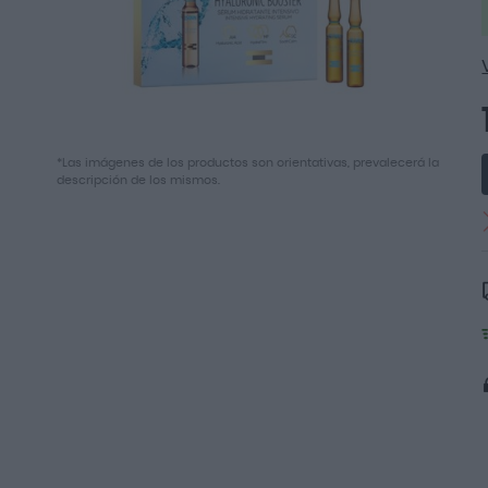
Saltar
*Las imágenes de los productos son orientativas, prevalecerá la
al
descripción de los mismos.
comienzo
de
la
galería
de
imágenes