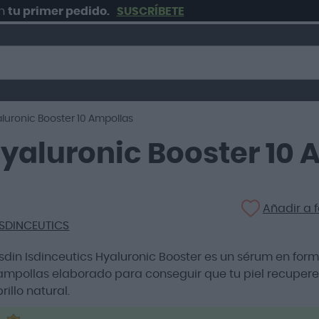
rimer pedido.
SUSCRÍBETE
aluronic Booster 10 Ampollas
Hyaluronic Booster 10
Añadir a f
ISDINCEUTICS
Isdin Isdinceutics Hyaluronic Booster es un sérum en for
ampollas elaborado para conseguir que tu piel recupere
brillo natural.