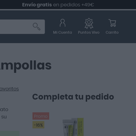
Envío gratis
en pedidos +49€
Mi Cuenta
Carrito
Puntos Vivo
 Ampollas
avoritos
Completa tu pedido
mato
 su
Promo
-16%