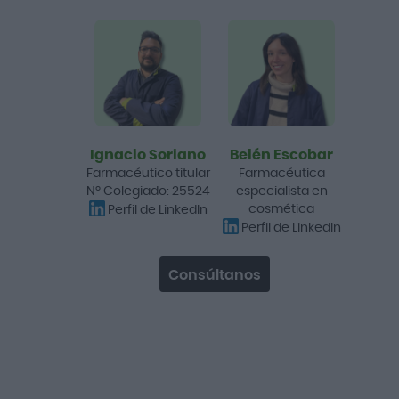
Eucerin Sun Face Oil
Control Dry Touch Gel
Crema SPF50+ 50ml
10,70 €
18,65 €
Añadir a la cesta
Ignacio Soriano
Belén Escobar
Farmacéutico titular
Farmacéutica
Promo
Nº Colegiado: 25524
especialista en
-15%
cosmética
Perfil de LinkedIn
Perfil de LinkedIn
Es la segunda vez que los compro y
creo que me van bien
Consúltanos
GH 25 Péptidos-Th Sérum