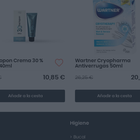
topon Crema 30 %
Wartner Cryopharma
 40ml
Antiverrugas 50ml
10,85 €
20
€
26,25 €
Añadir a la cesta
Añadir a la cesta
Higiene
Bucal