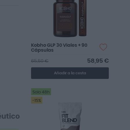
Kobho GLP 30 Viales + 90
Cápsulas
58,95 €
65,50 €
Añadir a la cesta
Solo 48h
-15%
utico