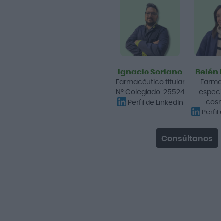
Ignacio Soriano
Belén
Farmacéutico titular
Farma
Nº Colegiado: 25524
especi
cos
Perfil de LinkedIn
Perfil
Consúltanos