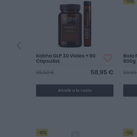
-15%
Kobho GLP 30 Viales + 90
Baia 
Cápsulas
600g
58,95 €
65,50 €
59,95
Añadir a la cesta
-18%
-5%