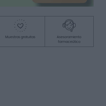
22,22 €
30,10 €
Añadir a la cesta
Promo
Muestras gratuitas
Asesoramiento
-24%
farmaceútico
Bimanán Sabor
Chocolate Naranja 10
Barritas
10,30 €
13,55 €