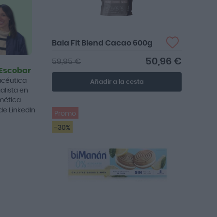
Baia Fit Blend Cacao 600g
50,96 €
59,95 €
 Escobar
céutica
Añadir a la cesta
alista en
mética
 de LinkedIn
Promo
-30%