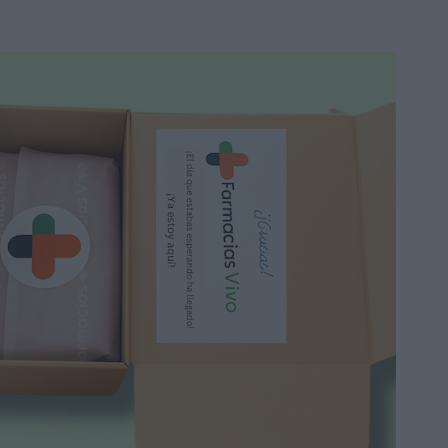
Bimanán BeKomplett
Galletas Limón 8 uds
4,53 €
6,45 €
Añadir a la cesta
Promo
-26%
Me ncanta y a muy buen precio
Bimanan Bekomplett
Barrita Chocolate
Crujiente Pack 2ª 50%