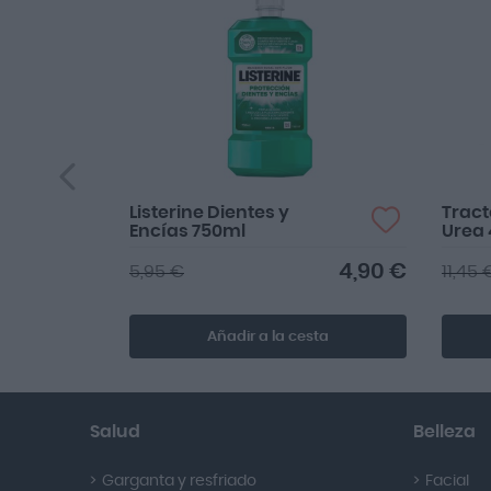
Listerine Dientes y
Trac
Encías 750ml
Urea
4,90 €
5,95 €
11,45 
Añadir a la cesta
Salud
Belleza
Garganta y resfriado
Facial