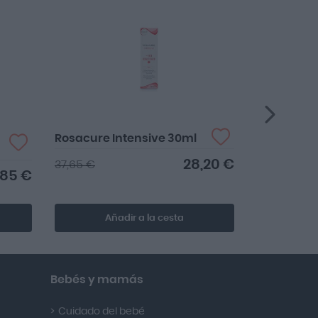
Apósito Es
Rosacure Intensive 30ml
5X7.5cm 5
Silicona
28,20 €
37,65 €
,85 €
43,45 €
Añadir a la cesta
Añ
Bebés y mamás
Cuidado del bebé