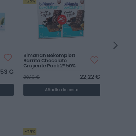
-26%
-24%
Bimanan Bekomplett
Bimanán 
Barrita Chocolate
Chocolate 
Crujiente Pack 2ª 50%
Barritas
,53 €
22,22 €
30,10 €
13,55 €
Añadir a la cesta
Añ
-25%
-25%