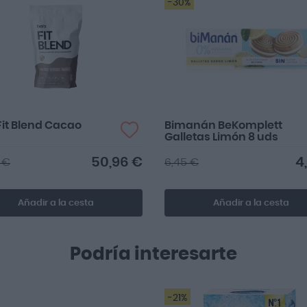
-30%
Fit Blend Cacao
Bimanán BeKomplett
Galletas Limón 8 uds
50,96 €
4
 €
6,45 €
Añadir a la cesta
Añadir a la cesta
Podría interesarte
-21%