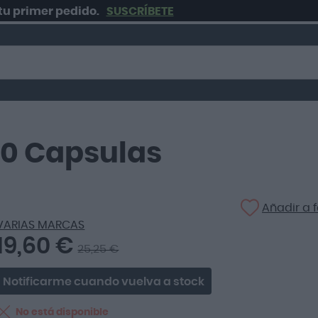
mer pedido.
SUSCRÍBETE
0 Capsulas
Añadir a f
VARIAS MARCAS
19,60 €
25,25 €
Notificarme cuando vuelva a stock
No está disponible