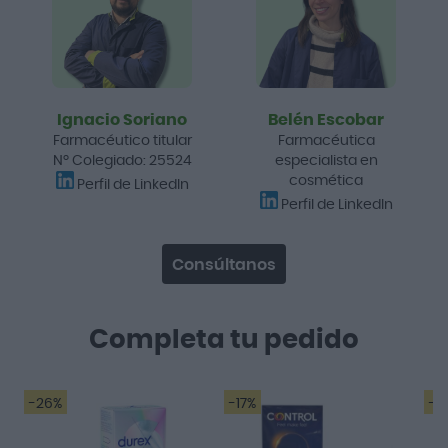
Ignacio Soriano
Belén Escobar
Farmacéutico titular
Farmacéutica
Nº Colegiado: 25524
especialista en
cosmética
Perfil de LinkedIn
Perfil de LinkedIn
Consúltanos
Completa tu pedido
-26%
-17%
-2