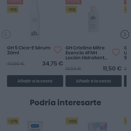
Promo
Promo
Pr
-15%
-15%
-1
GH 5 Cica-E Sérum
GH Cristina Mitre
GH
30ml
Esencia 4FNH
Ul
Loción Hidratante
50
Minitalla 50ml
34,75 €
40,90 €
11,50 €
13,50 €
25
Añadir a la cesta
Añadir a la cesta
Podría interesarte
-27%
-26%
-2