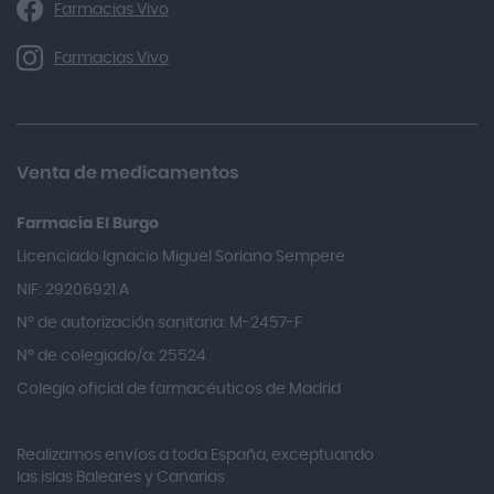
Farmacias Vivo
Alka Self
Allergan
Farmacias Vivo
Allevyn Classic
Almax
Almirall
Venta de medicamentos
Almiron
Farmacia El Burgo
Aloclair
Licenciado Ignacio Miguel Soriano Sempere
Alter Lab
NIF: 29206921 A
Alvarez Gómez
Nº de autorización sanitaria: M-2457-F
Alvita
Nº de colegiado/a: 25524
Amifar
Colegio oficial de farmacéuticos de Madrid
Amukina
Realizamos envíos a toda España, exceptuando
Ana María Lajusticia
las islas Baleares y Canarias
Anbio