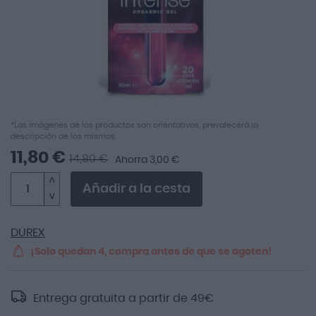
Saltar
*Las imágenes de los productos son orientativas, prevalecerá la
descripción de los mismos.
al
comienzo
11,80 €
14,80 €
Ahorra 3,00 €
de
la
Añadir a la cesta
galería
de
imágenes
DUREX
¡Solo quedan 4, compra antes de que se agoten!
Entrega gratuita a partir de
49
€