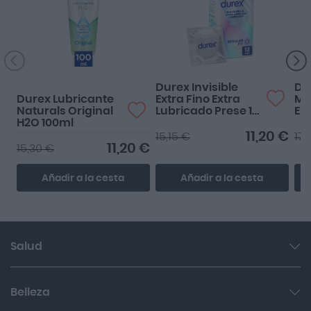
Perfecto.
Durex Invisible
Du
Durex Lubricante
Extra Fino Extra
Ma
Naturals Original
Lubricado Prese 12
Es
H2O 100ml
unidades
Al
11,20 €
15,15 €
17,
11,20 €
15,30 €
Añadir a la cesta
Añadir a la cesta
Salud
Garganta y resfriado
Belleza
Cuidado muscular y articular