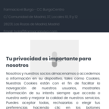
Andina
Farmacia el Burgo - CC BurgoCentro
Angelini
C/ Comunidad de Madrid, 37, Locales 10, 11 y 12
Angileptol
28231, Las Rozas de Madrid, Madrid
Email:
hola@farmaciasvivo.com
Anotaciones Farmacéuticas
Teléfono: 910 05 96 97
Antidol
Apiserum
Apivita
Tu privacidad es importante para
nosotros
Aposan
Dirección General de Inspección y Ordenación Sanitaria​
Aquilea
Nosotros y nuestros socios almacenamos o accedemos
Consejería de Sanidad, Comunidad de Madrid
a información en su dispositivo, tales como Cookies.
Arafarma
Aduana, 29, 4ª planta. 28013 Madrid
Nuestras Cookies están con el fin de facilitar la
navegación de nuestros usuarios, mostrarles
Arkopharma
información de su interés siempre que acceda a
Arnidol
nuestra web y mejorar la calidad de nuestros servicios.
Puedes aceptar todas, rechazarlas o elegir tus
Artelac
preferencias haciendo clic en los botones