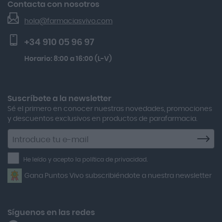
Kobho Glp 30 Viales + 90 Cápsulas
Contacta con nosotros
Seguimiento de pedidos
Actafarma
Beauty Of Joseon Relief Sun Rice Probiotics Protector
hola@farmaciasvivo.com
Activa Lentes
Preguntas frecuentes
Solar Spf50+ 50ml
+34 910 05 96 97
Actron
Lactibiane Microbiota Atb 10 Cápsulas
Horario: 8:00 a 16:00 (L-V)
Adamed
Multicentrum Hombre 50+ 90 Comprimidos + 30 Gratis
Adolfo Dominguez
Aero Red
Suscríbete a la newsletter
Sé el primero en conocer nuestras novedades, promociones
After Bite
y descuentos exclusivos en productos de parafarmacia.
Agiolax
Suscríbete
a
Air Lift
la
He leído y acepto la política de privacidad.
Airbiotic
newsletter
Gana Puntos Vivo subscribiéndote a nuestra newsletter
Alfasigma
Alforex
Algasiv
Síguenos en las redes