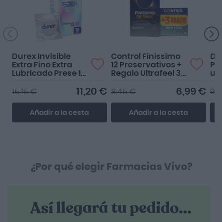
Durex Invisible
Control Finissimo
Du
Extra Fino Extra
12 Preservativos +
Pre
Lubricado Prese 12
Regalo Ultrafeel 3
ud
unidades
uds
11,20 €
6,99 €
15,15 €
8,45 €
9,
Añadir a la cesta
Añadir a la cesta
¿Por qué elegir Farmacias Vivo?