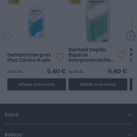
-22%
-22%
El diseño hace más fácil
la limpieza y que no se
rompan tan facilme...
Dentaid Cepillo
Xe
Dentaid Interprox
Espacio
Pa
Plus Cónico 6 uds
Interproximal Plus
75
Micro 6 uds
5,40 €
5,40 €
6,95 €
6,95 €
Añadir a la cesta
Añadir a la cesta
Salud
Garganta y resfriado
Belleza