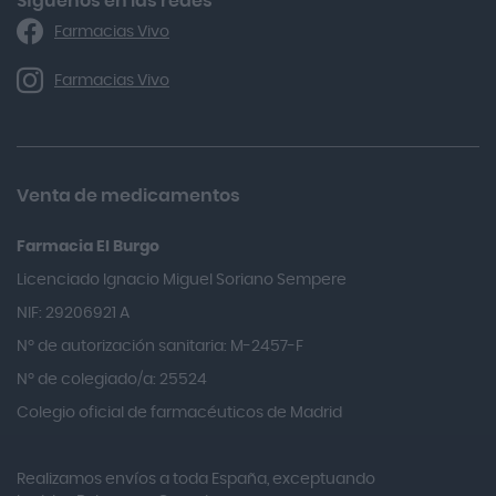
Síguenos en las redes
Farmacias Vivo
Alka Self
Allergan
Farmacias Vivo
Allevyn Classic
Almax
Almirall
Venta de medicamentos
Almiron
Farmacia El Burgo
Aloclair
Licenciado Ignacio Miguel Soriano Sempere
Alter Lab
NIF: 29206921 A
Alvarez Gómez
Nº de autorización sanitaria: M-2457-F
Alvita
Nº de colegiado/a: 25524
Amifar
Colegio oficial de farmacéuticos de Madrid
Amukina
Realizamos envíos a toda España, exceptuando
Ana María Lajusticia