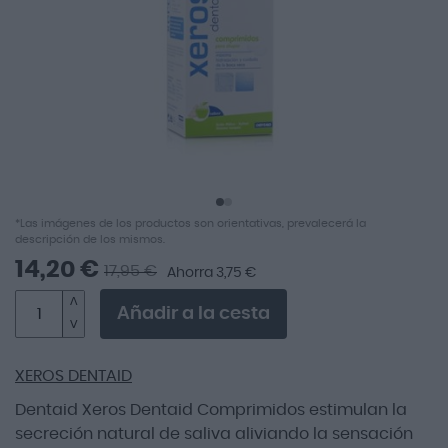
imágenes
Saltar
*Las imágenes de los productos son orientativas, prevalecerá la
al
descripción de los mismos.
comienzo
14,20 €
17,95 €
Ahorra 3,75 €
de
la
Añadir a la cesta
galería
de
imágenes
XEROS DENTAID
Dentaid Xeros Dentaid Comprimidos estimulan la
secreción natural de saliva aliviando la sensación