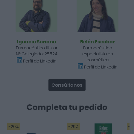
Ignacio Soriano
Belén Escobar
Farmacéutico titular
Farmacéutica
Nº Colegiado: 25524
especialista en
cosmética
Perfil de LinkedIn
Perfil de LinkedIn
Consúltanos
Completa tu pedido
-20%
-29%
-2