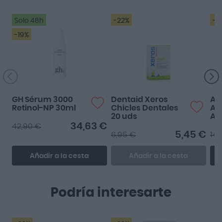
Solo 48h
-22%
-2
-19%
GH Sérum 3000
Dentaid Xeros
Ar
Retinol-NP 30ml
Chicles Dentales
Ar
20 uds
Al
cá
34,63 €
42,90 €
5,45 €
6,95 €
14,
Añadir a la cesta
Añadir a la cesta
Podría interesarte