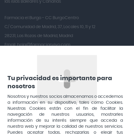
las islas Baleares y Canarias
Anbio
Andina
Farmacia el Burgo - CC BurgoCentro
Angelini
C/ Comunidad de Madrid, 37, Locales 10, 11 y 12
Angileptol
28231, Las Rozas de Madrid, Madrid
Email:
hola@farmaciasvivo.com
Anotaciones Farmacéuticas
Teléfono: 910 05 96 97
Antidol
Apiserum
Apivita
Tu privacidad es importante para
nosotros
Aposan
Dirección General de Inspección y Ordenación Sanitaria​
Aquilea
Nosotros y nuestros socios almacenamos o accedemos
Consejería de Sanidad, Comunidad de Madrid
a información en su dispositivo, tales como Cookies.
Arafarma
Aduana, 29, 4ª planta. 28013 Madrid
Nuestras Cookies están con el fin de facilitar la
navegación de nuestros usuarios, mostrarles
Arkopharma
información de su interés siempre que acceda a
Arnidol
nuestra web y mejorar la calidad de nuestros servicios.
Puedes aceptar todas, rechazarlas o elegir tus