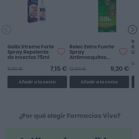
Funciona perfecto!
Muy bien
Is
Goibi Xtreme Forte
Relec Extra Fuerte
Ge
Spray Repelente
Spray
Ul
de Insectos 75ml
Antimosquitos
75ml
15,
7,15 €
9,20 €
8,95 €
12,95 €
Añadir a la cesta
Añadir a la cesta
¿Por qué elegir Farmacias Vivo?