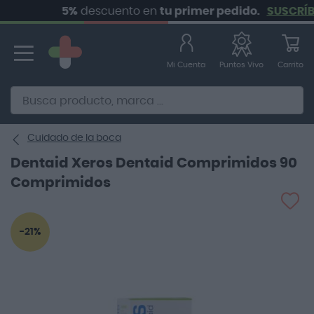
5%
descuento en
tu primer pedido.
SUSCRÍBET
Ir
al
contenido
Mi Cuenta
Carrito
Puntos Vivo
Alternative to Doofinder Ecommerce Search
Cuidado de la boca
Dentaid Xeros Dentaid Comprimidos 90
Comprimidos
Saltar
-21%
al
final
de
la
galería
de