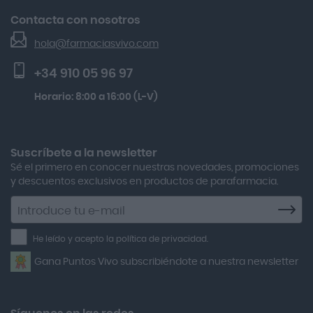
Acofar
El Blog de Farmacias Vivo
Gh 25 Péptidos-th Sérum 30ml
Contacta con nosotros
Seguimiento de pedidos
Actafarma
Beauty Of Joseon Relief Sun Rice Probiotics Protector
hola@farmaciasvivo.com
Activa Lentes
Preguntas frecuentes
Solar Spf50+ 50ml
+34 910 05 96 97
Actron
Kobho Glp 30 Viales + 90 Cápsulas
Horario: 8:00 a 16:00 (L-V)
Adamed
Multicentrum Hombre 50+ 90 Comprimidos + 30 Gratis
Adolfo Dominguez
Aero Red
Suscríbete a la newsletter
Sé el primero en conocer nuestras novedades, promociones
After Bite
y descuentos exclusivos en productos de parafarmacia.
Agiolax
Suscríbete
a
Air Lift
la
He leído y acepto la política de privacidad.
Airbiotic
newsletter
Gana Puntos Vivo subscribiéndote a nuestra newsletter
Alfasigma
Alforex
Algasiv